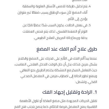
يتم تحليل طريقة تلامس الأسنان العلوية والسفلية
أثناء المضغ؛ لأن سوء الإطباق يسبب ضغطًا غير متوازن
يؤدي إلى الألم.
في بعض الحالات، يكون السبب شدًا عضليًا ناتجًا عن
التوتر أو الضغط النفسي، لذلك يتم فحص العضلات
بدقة وربما إحالة المريض للعلاج الطبيعي.
طرق علاج ألم الفك عند المضغ
عندما يبدأ ألم الفك في التأثير على قدرتك على المضغ والكلام
بشكل مريح، فذلك يدل أن حان الوقت للتدخل العلاجي المناسب،
حيث التعامل المبكر مع المشكلة يختصر الطريق نحو التعافي
ويمنع تطور الحالة إلى اضطراب مزمن في المفصل الصدغي
الفكي، وتشمل:
1. الراحة وتقليل إجهاد الفك
تقليل الحركات المجهدة مثل مضغ العلكة أو تناول الأطعمة
القاسية يمنح المفصل فرصة للالتئام، كما ينصح بتجنب فتح الفم