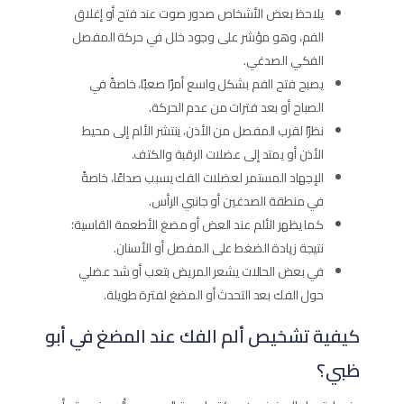
يلاحظ بعض الأشخاص صدور صوت عند فتح أو إغلاق
الفم، وهو مؤشر على وجود خلل في حركة المفصل
الفكي الصدغي.
يصبح فتح الفم بشكل واسع أمرًا صعبًا، خاصةً في
الصباح أو بعد فترات من عدم الحركة.
نظرًا لقرب المفصل من الأذن، ينتشر الألم إلى محيط
الأذن أو يمتد إلى عضلات الرقبة والكتف.
الإجهاد المستمر لعضلات الفك يسبب صداعًا، خاصةً
في منطقة الصدغين أو جانبي الرأس.
كما يظهر الألم عند العض أو مضغ الأطعمة القاسية؛
نتيجة زيادة الضغط على المفصل أو الأسنان.
في بعض الحالات يشعر المريض بتعب أو شد عضلي
حول الفك بعد التحدث أو المضغ لفترة طويلة.
كيفية تشخيص ألم الفك عند المضغ في أبو
ظبي؟