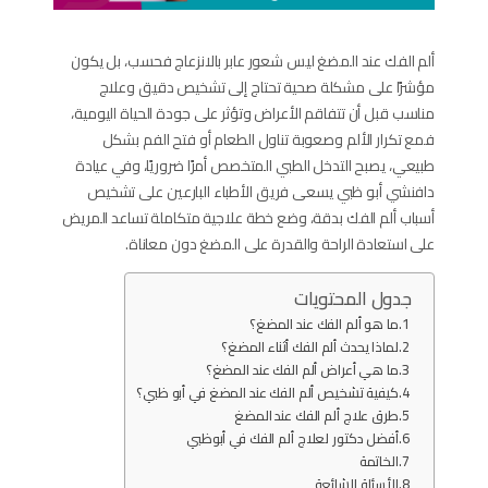
ألم الفك عند المضغ ليس شعور عابر بالانزعاج فحسب، بل يكون
مؤشرًا على مشكلة صحية تحتاج إلى تشخيص دقيق وعلاج
مناسب قبل أن تتفاقم الأعراض وتؤثر على جودة الحياة اليومية،
فمع تكرار الألم وصعوبة تناول الطعام أو فتح الفم بشكل
طبيعي، يصبح التدخل الطبي المتخصص أمرًا ضروريًا، وفي عيادة
دافنشي أبو ظبي يسعى فريق الأطباء البارعين على تشخيص
أسباب ألم الفك بدقة، وضع خطة علاجية متكاملة تساعد المريض
على استعادة الراحة والقدرة على المضغ دون معاناة.
جدول المحتويات
ما هو ألم الفك عند المضغ؟
لماذا يحدث ألم الفك أثناء المضغ؟
ما هي أعراض ألم الفك عند المضغ؟
كيفية تشخيص ألم الفك عند المضغ في أبو ظبي؟
طرق علاج ألم الفك عند المضغ
أفضل دكتور لعلاج ألم الفك في أبوظبي
الخاتمة
الأسئلة الشائعة