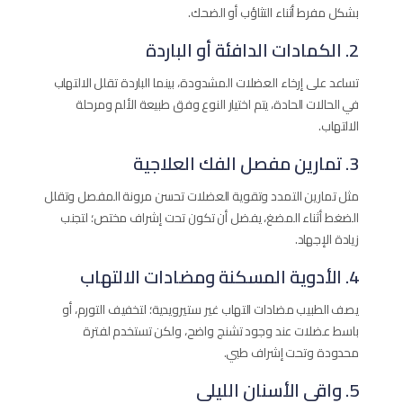
بشكل مفرط أثناء التثاؤب أو الضحك.
2. الكمادات الدافئة أو الباردة
تساعد على إرخاء العضلات المشدودة، بينما الباردة تقلل الالتهاب
في الحالات الحادة، يتم اختيار النوع وفق طبيعة الألم ومرحلة
الالتهاب.
3. تمارين مفصل الفك العلاجية
مثل تمارين التمدد وتقوية العضلات تحسن مرونة المفصل وتقلل
الضغط أثناء المضغ، يفضل أن تكون تحت إشراف مختص؛ لتجنب
زيادة الإجهاد.
4. الأدوية المسكنة ومضادات الالتهاب
يصف الطبيب مضادات التهاب غير ستيرويدية؛ لتخفيف التورم، أو
باسط عضلات عند وجود تشنج واضح، ولكن تستخدم لفترة
محدودة وتحت إشراف طبي.
5. واقي الأسنان الليلي