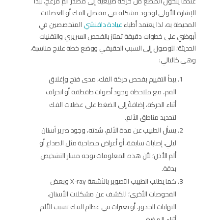
عندما يتحول المضغ من حركة طبيعية إلى مصدر ألم مزعج، تبدأ
الإشارة الأولى لوجود مشكلة في مفصل الفك أو العضلات
المحيطة به، لذا يعتمد أطباء
عيادة دافنشي
المتخصصين في
أبوظبي على خطوات دقيقة تمتاز بالفحص السريري والتقنيات
الحديثة؛ للوصول إلى السبب الحقيقي ووضع خطة علاج مناسبة،
وهي كالتالي:
يبدأ التقييم بفحص حركة الفك، مدى فتح وإغلاق
الفم، مع ملاحظة وجود أصوات طقطقة أو انحراف
أثناء الحركة، إضافةً إلى الضغط على عضلات الفك
لتحديد مناطق الألم.
يسأل الطبيب عن مدة الألم، شدته، وجود صرير أسنان
ليلي، إصابات سابقة، أو أعراض مصاحبة مثل الصداع أو
ألم الأذن؛ لأن هذه المعلومات توجه مسار التشخيص
بدقة.
كما يطلب الطبيب التصوير بالأشعة X-ray وبعض
الفحوصات الأخرى؛ للكشف عن مشكلات الأسنان،
التهابات الجذور، أو تغيرات في عظام الفك تسبب الألم
أثناء المضغ.