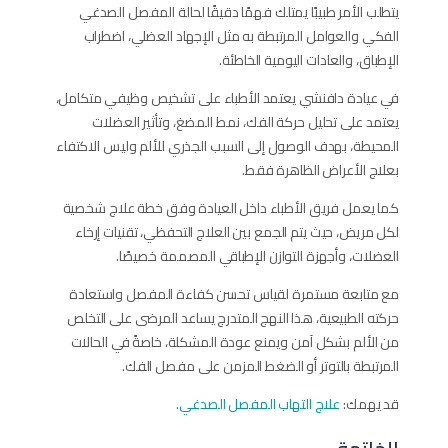
يتطلب الأمر طبيبًا يمتلك فهمًا دقيقًا لحالة المفصل الصدغي
الفكي والعوامل المرتبطة به مثل الإجهاد العضلي، اضطراب
الإطباق، والعادات اليومية الخاطئة.
في عيادة دافنشي يعتمد الأطباء على تشخيص وظيفي متكامل،
يعتمد على تحليل حركة الفك، نمط المضغ، وتأثير العضلات
المحيطة، بهدف الوصول إلى السبب الجذري للألم وليس الاكتفاء
بعلاج الأعراض الظاهرة فقط.
كما يعمل فريق الأطباء داخل العيادة وفق خطة علاج شخصية
لكل مريض، حيث يتم الجمع بين العلاج التحفظي، تقنيات إرخاء
العضلات، وأجهزة التوازن الإطباقي المصممة خصيصًا.
مع متابعة مستمرة لقياس تحسن كفاءة المفصل واستعادة
حركته الطبيعية، هذا النهج المتدرج يساعد المرضى على التخلص
من الألم بشكل آمن ويمنع عودة المشكلة، خاصةً في الحالات
المرتبطة بالتوتر أو الضغط المزمن على مفصل الفك.
قد يهمك:
علاج التهاب المفصل الصدغي
.