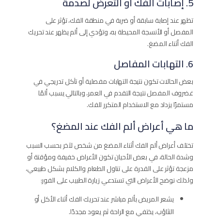
5. إصابات الفك أو التعرض لصدمة
تظهر عند إصابة سابقة أو ضربة في منطقة الفك، تؤثر على
المفصل أو الأنسجة المحيطة به، وتؤدي إلى ألم يظهر عند تحريك
الفك أثناء المضغ.
6. التهابات المفاصل
بعض الحالات تكون نتيجة التهابات مفصلية أو تآكل تدريجي في
غضروف المفصل نتيجة التقدم في العمر، وبالتالي يسبب ألمًا
مستمرًا يزداد مع الاستخدام المتكرر للفك.
ما هي أعراض ألم الفك عند المضغ؟
تختلف أعراض ألم الفك أثناء المضغ من شخص لآخر بحسب السبب
وشدة الحالة، في بعض الأحيان تكون الأعراض خفيفة ومؤقتة أو
مزعجة تؤثر على القدرة على تناول الطعام والكلام بشكل طبيعي،
ولذلك نوضح الأعراض التي تستدعي زيارة الطبيب على الفور:
يشعر المريض بألم مباشر عند تحريك الفك أثناء الأكل أو
التثاؤب، يختفي مع الراحة ثم يعود مجددًا.