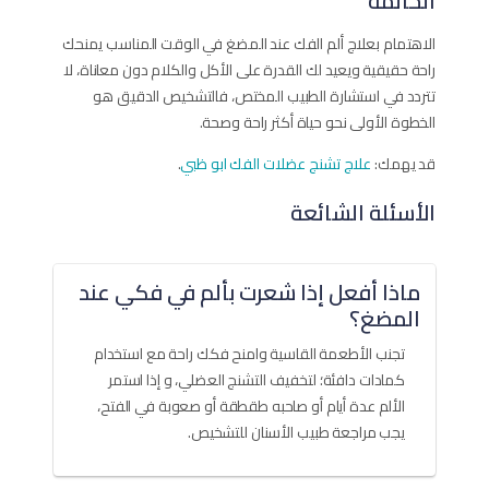
الخاتمة
الاهتمام بعلاج ألم الفك عند المضغ في الوقت المناسب يمنحك
راحة حقيقية ويعيد لك القدرة على الأكل والكلام دون معاناة، لا
تتردد في استشارة الطبيب المختص، فالتشخيص الدقيق هو
الخطوة الأولى نحو حياة أكثر راحة وصحة.
قد يهمك:
علاج تشنج عضلات الفك ابو ظبي
.
الأسئلة الشائعة
ماذا أفعل إذا شعرت بألم في فكي عند
المضغ؟
تجنب الأطعمة القاسية وامنح فكك راحة مع استخدام
كمادات دافئة؛ لتخفيف التشنج العضلي، و إذا استمر
الألم عدة أيام أو صاحبه طقطقة أو صعوبة في الفتح،
يجب مراجعة طبيب الأسنان للتشخيص.