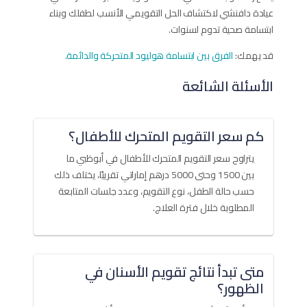
عيادة دافنشي لاكتشاف الحل التقويمي الأنسب لطفلك وبناء
ابتسامة صحية تدوم لسنوات.
قد يهمك:
الفرق بين ابتسامة هوليود المتحركة والدائمة
.
الأسئلة الشائعة
كم سعر التقويم المتحرك للأطفال؟
يتراوح سعر التقويم المتحرك للأطفال في أبوظبي ما
بين 1500 وحتى 5000 درهم إماراتي تقريبًا، يختلف ذلك
حسب حالة الطفل، نوع التقويم، وعدد جلسات المتابعة
المطلوبة خلال فترة العلاج.
متى تبدأ نتائج تقويم الأسنان في
الظهور؟