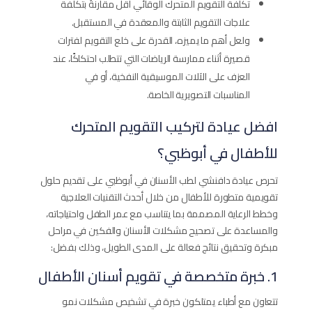
تكلفة التقويم المتحرك الوقائي أقل مقارنةً بتكلفة
علاجات التقويم الثابتة والمعقدة في المستقبل.
ولعل أهم ما يميزه، القدرة على خلع التقويم لفترات
قصيرة أثناء ممارسة الرياضات التي تتطلب احتكاكًا، عند
العزف على الآلات الموسيقية النفخية، أو في
المناسبات التصويرية الخاصة.
افضل عيادة لتركيب التقويم المتحرك
للأطفال في أبوظبي؟
تحرص عيادة دافنشي لطب الأسنان في أبوظبي على تقديم حلول
تقويمية متطورة للأطفال من خلال أحدث التقنيات العلاجية
وخطط الرعاية المصممة بما يتناسب مع عمر الطفل واحتياجاته،
والمساعدة على تصحيح مشكلات الأسنان والفكين في مراحل
مبكرة وتحقيق نتائج فعالة على المدى الطويل، وذلك بفضل:
1. خبرة متخصصة في تقويم أسنان الأطفال
تتعاون مع أطباء يمتلكون خبرة في تشخيص مشكلات نمو