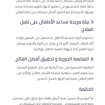
استخدام وسائل تشخيص حديثة تساعد على دراسة حالة الأسنان
بدقة عالية، مما يسهم في تصميم أجهزة تقويم متحركة مريحة
وسهلة الاستخدام مع تحقيق أقصى استفادة من فترة العلاج.
5. بيئة مريحة تساعد الأطفال على تقبل
العلاج
كما توفر أجواءً مناسبة للأطفال تساعدهم على الشعور بالراحة
أثناء الزيارات الدورية، الأمر الذي يقلل من التوتر والخوف ويجعل
تجربة العلاج أكثر سهولة بالنسبة للطفل ووالديه.
6. المتابعة الدورية و تحقيق أفضل النتائج
المتابعة المستمرة هي جزءً أساسيًا من نجاح التقويم المتحرك،
حيث يقوم الطبيب بمراقبة استجابة الأسنان للعلاج، والتأكد من
التزام الطفل؛ باستخدام الجهاز بالشكل الصحيح.
الخاتمة
ابدأ اليوم رحلة تحسين صحة أسنان طفلك مع فريق طبي متخصص
يضع راحته وابتسامته في مقدمة أولوياته، احجز استشارتك في