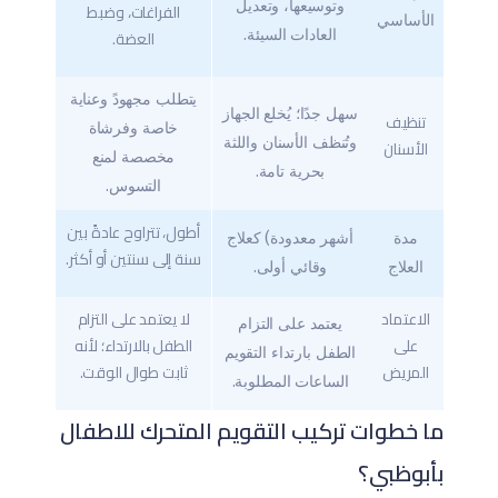
وتوسيعها، وتعديل
الفراغات، وضبط
الأساسي
العضة.
العادات السيئة.
يتطلب مجهودً وعناية
سهل جدًا؛ يُخلع الجهاز
تنظيف
خاصة وفرشاة
وتُنظف الأسنان واللثة
الأسنان
مخصصة لمنع
بحرية تامة.
التسوس.
أطول، تتراوح عادةً بين
مدة
أشهر معدودة) كعلاج
سنة إلى سنتين أو أكثر.
العلاج
وقائي أولى.
الاعتماد
لا يعتمد على التزام
يعتمد على التزام
على
الطفل بالارتداء؛ لأنه
الطفل بارتداء التقويم
المريض
ثابت طوال الوقت.
الساعات المطلوبة.
ما خطوات تركيب التقويم المتحرك للاطفال
بأبوظبي؟