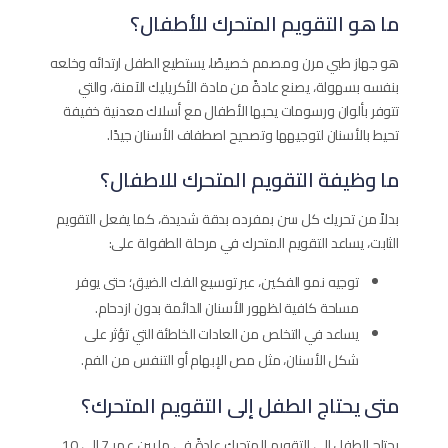
ما هو التقويم المتحرك للأطفال؟
هو جهاز طبي مرن ومصمم خصيصًا، يستطيع الطفل ارتدائه وخلعه
بنفسه بسهولة، يصنع عادةً من مادة الأكريليك الآمنة، والتي
تتوفر بألوان ورسومات يحبها الأطفال مع أسلاك معدنية خفيفة
تحيط بالأسنان لتوجيهها وتصحيح اصطفاف الأسنان جيدًا.
ما وظيفة التقويم المتحرك للاطفال؟
بدلاً من تحريك كل سن بمفرده بدقة شديدة، كما يفعل التقويم
الثابت، يساعد التقويم المتحرك في مرحلة الطفولة على:
توجيه نمو الفكين، عبر توسيع الفك الضيق؛ حتى يوفر
مساحة كافية لظهور الأسنان الدائمة بدون ازدحام.
يساعد في التخلص من العادات الخاطئة التي تؤثر على
شكل الأسنان، مثل مص الإبهام أو التنفس من الفم.
متى يحتاج الطفل إلى التقويم المتحرك؟
يحتاج الطفل إلى التقويم المتحرك عادةً في ما بين عمر 7 إلى 10