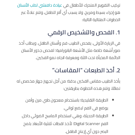
تركيب التقويم المتحرك للأطفال في
عيادة دافنشي لطب الأسنان
هو إجراء بسيط ومريح، ولا يسبب أي ألم للطفل، وتتم عادةً عبر
الخطوات المتتالية التالية:
1. الفحص والتشخيص الرقمي
في الزيارة الأولى، يفحص الطبيب فم وأسنان الطفل، ويطلب أخذ
صور أشعة خاصة مثل الأشعة البانورامية؛ لفحص جذور الأسنان
الدائمة المخبأة تحت اللثة ومعرفة اتجاه نمو الفكين.
2. أخذ الطبعات “المقاسات”
يأخذ الطبيب مقاس الفكين بدقة؛ من أجل تجهيز جهاز مخصص له
تمامًا، وتتم هذه الخطوة بطريقتين:
الطريقة التقليدية؛ باستخدام معجون طبي مرن وآمن
يوضع في الفم لبضع ثواني.
الطريقة الحديثة، وهي استخدام الماسح الضوئي داخل
الفم Digital Scanner؛ لأخذ لقطات ثلاثية الأبعاد بلمح
البصر دون أي إزعاج للطفل.