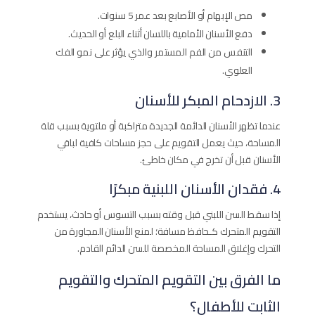
مص الإبهام أو الأصابع بعد عمر 5 سنوات.
دفع الأسنان الأمامية باللسان أثناء البلع أو الحديث.
التنفس من الفم المستمر والذي يؤثر على نمو الفك
العلوي.
3. الازدحام المبكر للأسنان
عندما تظهر الأسنان الدائمة الجديدة متراكبة أو ملتوية بسبب قلة
المساحة، حيث يعمل التقويم على حجز مساحات كافية لباقي
الأسنان قبل أن تخرج في مكان خاطئ.
4. فقدان الأسنان اللبنية مبكرًا
إذا سقط السن اللبني قبل وقته بسبب التسوس أو حادث، يستخدم
التقويم المتحرك كـحافظ مسافة؛ لمنع الأسنان المجاورة من
التحرك وإغلاق المساحة المخصصة للسن الدائم القادم.
ما الفرق بين التقويم المتحرك والتقويم
الثابت للأطفال؟