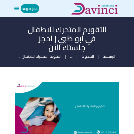
حجز موعد
التقويم المتحرك للاطفال
الرئيسية
في أبو ظبي | احجز
من نحن
جلستك الآن
العلاجات
المدونة
الرئيسية
المدونة
...
التقويم المتحرك للاطفال...
ميديا
تواصل معنا
حجز موعد