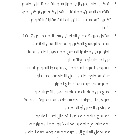
يتمكن الطفل من نزع الجهاز بسهولة عند تناول الطعام
وتنظيف الأسنان، مما يقلل بشكل كبير من تراكم الجير،
تكون التسوسات، أو التهابات اللثة مقارنةً بالتقويم
الثابت.
يستغل مرونة عظام الفك في سن النمو ما بين 7 و10
سنوات؛ لتوسيع الفكين وتوجيه الأسنان الدائمة
للظهور في مكانها الصحيح، مما يغني الطفل لاحقًا
عن الجراحات أو خلع الأسنان.
لا يفرض القيود الشديدة التي يفرضها التقويم الثابت؛
حيث يستطيع الطفل تناول الأطعمة الصلبة أو
المقرمشة بحرية بمجرد خلع الجهاز.
يصنع من مواد ناعمة وآمنة وهي الأكريليك ولا
يحتوي على حواف معدنية حادة تسبب جروحًا أو قروحًا
في باطن الخدين أو الشفتين.
كما تتيح عيادة دافنشي للأطفال اختيار ألوانهم
المفضلة أو إضافة رسومات كرتونية على جهازهم،
مما يحول العلاج إلى تجربة ممتعة ومشجعة للطفل.