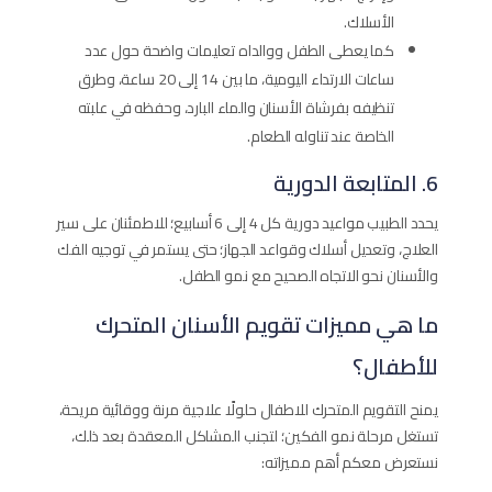
الأسلاك.
كما يعطى الطفل ووالداه تعليمات واضحة حول عدد
ساعات الارتداء اليومية، ما بين 14 إلى 20 ساعة، وطرق
تنظيفه بفرشاة الأسنان والماء البارد، وحفظه في علبته
الخاصة عند تناوله الطعام.
6. المتابعة الدورية
يحدد الطبيب مواعيد دورية كل 4 إلى 6 أسابيع؛ للاطمئنان على سير
العلاج، وتعديل أسلاك وقواعد الجهاز؛ حتى يستمر في توجيه الفك
والأسنان نحو الاتجاه الصحيح مع نمو الطفل.
ما هي مميزات تقويم الأسنان المتحرك
للأطفال؟
يمنح التقويم المتحرك للاطفال حلولًا علاجية مرنة ووقائية مريحة،
تستغل مرحلة نمو الفكين؛ لتجنب المشاكل المعقدة بعد ذلك،
نستعرض معكم أهم مميزاته: