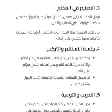
3. التصنيع في المختبر
ترسل المقاسات إلى معمل الأسنان، حيث يصنع الجهاز بدقة من
مادة الأكريليك الطبي الصلب والآمن.
في هذه الخطوة، يختار الطفل لونه المفضل أو إضافة رسومات
كرتونية يحبها ليتشجع على ارتدائه.
4. جلسة الاستلام والتركيب
بعد تحضير الجهاز، يضع الطبيب التقويم في فم الطفل
والتأكد من تطابقه التام وعدم ضغطه بشكل مؤلم
على اللثة.
ثم تعديل الأسلاك المعدنية الدقيقة؛ لتثبيت الجهاز
بشكل متوازن.
5. التدريب والتوعية
يدرب الطبيب الطفل أمام المرآة على كيفية إدخال
وإخراج الجهاز بنفسه و بأصابعه دون الضغط على