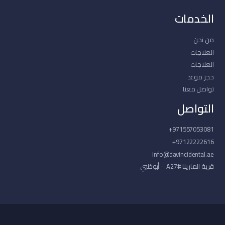
الخدمات
من نحن
العلاجات
العلاجات
حجز موعد
تواصل معنا
التواصل
971557053081+
97122222616+
info@davincidental.ae
قرية المارينا #A27 – أبوظبي