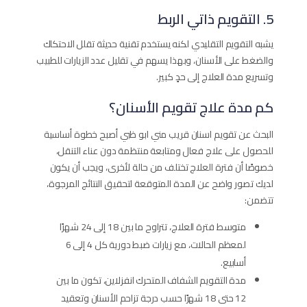
5. التقويم ذاتي الربط
يشبه التقويم التقليدي لكنه يستخدم تقنية حديثة تقلل الاحتكاك
والضغط على الأسنان، وبهذا يسهم في تقليل عدد الزيارات للطبيب
وتسريع مدة العلاج إلى حدٍ كبير.
كم مدة علاج تقويم الأسنان؟
البحث عن تقويم اسنان قريب مني ابو ظبي أصبح خطوة أساسية
للحصول على علاج فعال ومتابعة منتظمة دون عناء التنقل،
خصوصًا أن فترة العلاج تختلف من حالة لأخرى، ويجب أن يكون
لديك تصور واضح عن المدة المتوقعة لتحقيق النتائج المرجوة،
تتضمن:
متوسط فترة العلاج، تتراوح ما بين 18 إلى 24 شهرًا
لمعظم الحالات، مع زيارات ضبط دورية كل 4 إلى 6
أسابيع.
مدة التقويم الشفاف المتحرك انفزلاين، تكون ما بين
12 حتى 18 شهرًا حسب درجة تزاحم الأسنان وتعقيد