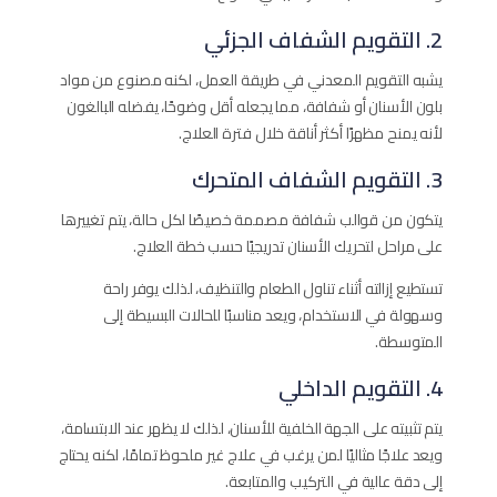
2. التقويم الشفاف الجزئي
يشبه التقويم المعدني في طريقة العمل، لكنه مصنوع من مواد
بلون الأسنان أو شفافة، مما يجعله أقل وضوحًا، يفضله البالغون
لأنه يمنح مظهرًا أكثر أناقة خلال فترة العلاج.
3. التقويم الشفاف المتحرك
يتكون من قوالب شفافة مصممة خصيصًا لكل حالة، يتم تغييرها
على مراحل لتحريك الأسنان تدريجيًا حسب خطة العلاج.
تستطيع إزالته أثناء تناول الطعام والتنظيف، لذلك يوفر راحة
وسهولة في الاستخدام، ويعد مناسبًا للحالات البسيطة إلى
المتوسطة.
4. التقويم الداخلي
يتم تثبيته على الجهة الخلفية للأسنان، لذلك لا يظهر عند الابتسامة،
ويعد علاجًا مثاليًا لمن يرغب في علاج غير ملحوظ تمامًا، لكنه يحتاج
إلى دقة عالية في التركيب والمتابعة.