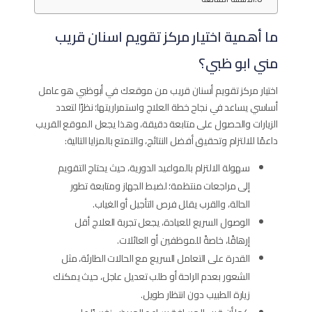
ما أهمية اختيار مركز تقويم اسنان قريب
مني ابو ظبي؟
اختيار مركز تقويم أسنان قريب من موقعك في أبوظبي هو عامل
أساسي يساعد في نجاح خطة العلاج واستمراريتها؛ نظرًا لتعدد
الزيارات والحصول على متابعة دقيقة، وهذا يجعل الموقع القريب
داعمًا للالتزام وتحقيق أفضل النتائج، والتمتع بالمزايا التالية:
سهولة الالتزام بالمواعيد الدورية، حيث يحتاج التقويم
إلى مراجعات منتظمة؛ لضبط الجهاز ومتابعة تطور
الحالة، والقرب يقلل فرص التأجيل أو الغياب.
الوصول السريع للعيادة، يجعل تجربة العلاج أقل
إرهاقًا، خاصةً للموظفين أو العائلات.
القدرة على التعامل السريع مع الحالات الطارئة، مثل
الشعور بعدم الراحة أو طلب تعديل عاجل، حيث يمكنك
زيارة الطبيب دون انتظار طويل.