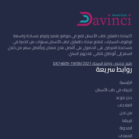
D
عيادة دافنشي لطب الأسنان تقع في موقع متميز وتوفر مساحة واسعة
لوقوف السيارات. تتمتع عيادة دافنشي لطب الأسنان بسنوات من الخبرة في
مساعدة المرضى على الحصول على أفضل علاج ممكن وبأفضل سعر من خلال
السفر إلى أبوظبي لتلقي علاجهم السني.
رقم ترخيص وزارة الصحة: DA74609-19/06/2021
روابط سريعة
الرئيسية
تجربتك في طب الأسنان
حجز موعد
العلاجات
من نحن
فريقنا
المدونة
المعدات