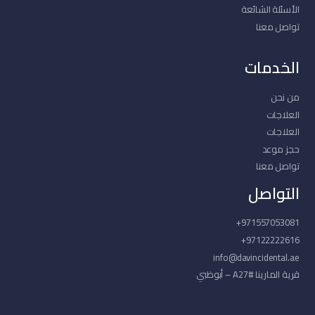
الأسئلة الشائعة
تواصل معنا
الخدمات
من نحن
العلاجات
العلاجات
حجز موعد
تواصل معنا
التواصل
971557053081+
97122222616+
info@davincidental.ae
قرية المارينا #A27 – أبوظبي