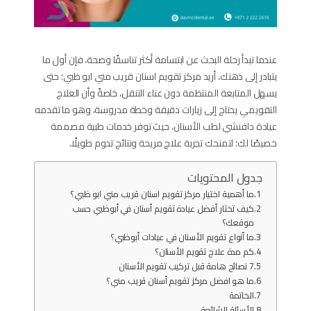
عندما تبدأ رحلة البحث عن ابتسامة أكثر تناسقًا وصحة، فإن أول ما
يتبادر إلى ذهنك، أريد مركز تقويم اسنان قريب مني ابو ظبي؛ حتى
يسهل المتابعة المنتظمة دون عناء التنقل، خاصةً وأن العلاج
التقويمي يحتاج إلى زيارات دقيقة وخطة مدروسة، وهو ما تقدمه
عيادة دافنشي لطب الأسنان، حيث توفر خدمات طبية مصممة
خصيصًا لك؛ لتمنحك تجربة علاج مريحة ونتائج تدوم طويلًا.
جدول المحتويات
ما أهمية اختيار مركز تقويم اسنان قريب مني ابو ظبي؟
كيف تختار أفضل عيادة تقويم أسنان في أبوظبي حسب
موقعك؟
ما أنواع تقويم الأسنان في عيادات أبوظبي؟
كم مدة علاج تقويم الأسنان؟
7 نصائح هامة قبل تركيب تقويم الأسنان
ما هو افضل مركز تقويم أسنان قريب مني؟
الخاتمة
الأسئلة الشائعة