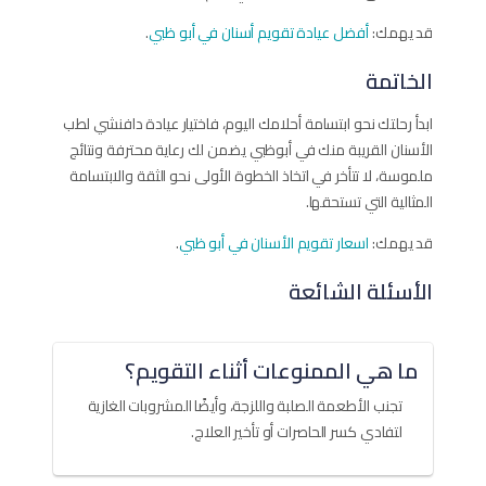
قد يهمك:
أفضل عيادة تقويم أسنان في أبو ظبي
.
الخاتمة
ابدأ رحلتك نحو ابتسامة أحلامك اليوم، فاختيار عيادة دافنشي لطب
الأسنان القريبة منك في أبوظبي يضمن لك رعاية محترفة ونتائج
ملموسة، لا تتأخر في اتخاذ الخطوة الأولى نحو الثقة والابتسامة
المثالية التي تستحقها.
قد يهمك:
اسعار تقويم الأسنان في أبو ظبي
.
الأسئلة الشائعة
ما هي الممنوعات أثناء التقويم؟
تجنب الأطعمة الصلبة واللزجة، وأيضًا المشروبات الغازية
لتفادي كسر الحاصرات أو تأخير العلاج.