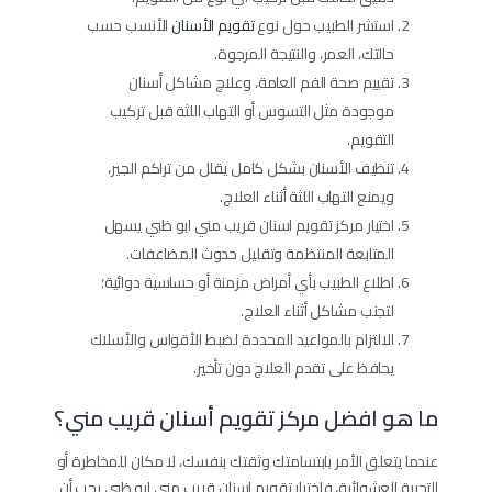
استشر الطبيب حول نوع
تقويم الأسنان
الأنسب حسب
حالتك، العمر، والنتيجة المرجوة.
تقييم صحة الفم العامة، وعلاج مشاكل أسنان
موجودة مثل التسوس أو التهاب اللثة قبل تركيب
التقويم.
تنظيف الأسنان بشكل كامل يقلل من تراكم الجير،
ويمنع التهاب اللثة أثناء العلاج.
اختيار مركز تقويم اسنان قريب مني ابو ظبي يسهل
المتابعة المنتظمة وتقليل حدوث المضاعفات.
اطلاع الطبيب بأي أمراض مزمنة أو حساسية دوائية؛
لتجنب مشاكل أثناء العلاج.
الالتزام بالمواعيد المحددة لضبط الأقواس والأسلاك
يحافظ على تقدم العلاج دون تأخير.
ما هو افضل مركز تقويم أسنان قريب مني؟
عندما يتعلق الأمر بابتسامتك وثقتك بنفسك، لا مكان للمخاطرة أو
التجربة العشوائية، فاختيار تقويم اسنان قريب مني ابو ظبي يجب أن