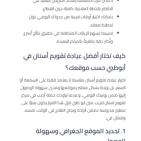
كما أن قرب المسافة يساعد المريض نفسيًا على
الالتزام بالخطة العلاجية كاملة دون انقطاع.
يمكنك اختيار أوقات قريبة من جدولك اليومي دون
تخطيط معقد.
لاسيما تسهم الزيارات المنتظمة في تحقيق نتائج أسرع
وأكثر دقة مقارنةً بالمراكز البعيدة.
كيف تختار أفضل عيادة تقويم أسنان في
أبوظبي حسب موقعك؟
اختيار عيادة تقويم أسنان مناسبة لا يعتمد فقط على السمعة أو
السعر، بل يرتبط بشكل مباشر بموقعها ومدى سهولة الوصول
إليها ضمن روتينك اليومي، وعندما تراودك جملة أرغب في مركز
تقويم اسنان قريب مني ابو ظبي فإن هذا القرار يكون مبنيًا على
معايير مدروسة تضمن الراحة ونجاح العلاج في الوقت نفسه،
وتتمثل في:
1. تحديد الموقع الجغرافي وسهولة
الوصول