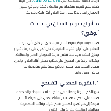
الرعاية الطبية المتقدمة، مثل
Davinci Dental Clinic
التي توفر
خطط علاج تقويم متكاملة مع متابعة دقيقة وموقع يسهل
الوصول إليه، وهذا يجعل رحلة العلاج أكثر راحة وفعالية.
ما أنواع تقويم الأسنان في عيادات
أبوظبي؟
بعد معرفة مركز تقويم اسنان قريب مني ابو ظبي تأتي مرحلة
الاطلاع على أنواع التقويم المتوفرة؛ حتى تكون على دراية بالأنواع
وطرق استخدامها، حيث تقاس بدرجة الاعوجاج، العمر، والميزانية،
وكذلك الرغبة في الحصول على مظهر جمالي أثناء العلاج، والذي
يحدده الطبيب بعد الفحص ووضع خطة علاج مخصصة لكل
مريض، ومن أبرزها:
1. التقويم المعدني التقليدي
هو الأكثر شيوعًا وفعالية في علاج الحالات البسيطة والمعقدة،
يعتمد على حاصرات معدنية وأسلاك تعمل على تحريك الأسنان
تدريجيًا إلى موضعها الصحيح، يتميز بقوته ونتائجه المضمونة
وتكلفته المناسبة مقارنةً بباقي الأنواع.