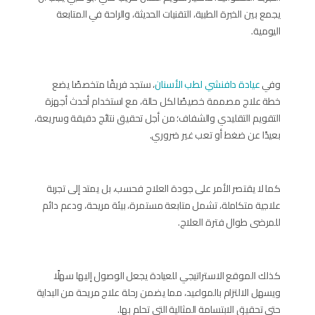
يجمع بين الخبرة الطبية، التقنيات الحديثة، والراحة في المتابعة
اليومية.
وفي
عيادة دافنشي لطب الأسنان
، ستجد فريقًا متخصصًا يضع
خطة علاج مصممة خصيصًا لكل حالة، مع استخدام أحدث أجهزة
التقويم التقليدي والشفاف؛ من أجل تحقيق نتائج دقيقة وسريعة،
بعيدًا عن ضغط أو تعب غير ضروري.
كما لا يقتصر الأمر على جودة العلاج فحسب، بل يمتد إلى تجربة
علاجية متكاملة، تشمل متابعة مستمرة، بيئة مريحة، ودعم دائم
للمرضى طوال فترة العلاج.
كذلك الموقع الاستراتيجي للعيادة يجعل الوصول إليها سهلًا
ويسهل الالتزام بالمواعيد، مما يضمن رحلة علاج مريحة من البداية
حتى تحقيق الابتسامة المثالية التي تحلم بها.