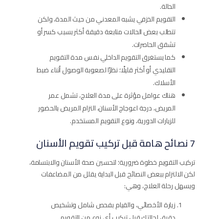
الحالة.
التقويم الخزفي يشبه المعدني من حيث المدة، ولكن
تتطلب بعض الحالات متابعة دقيقة أكثر بسبب كسر أو
تشقق الحاصرات.
كما يستغرق التقويم الداخلي نفس مدة التقويم
التقليدي أو أكثر قليلًا؛ نظرًا لصعوبة الوصول أثناء ضبط
الأسلاك.
هناك عوامل مؤثرة على مدة العلاج، تشمل عمر
المريض، درجة اعوجاج الأسنان، التزام المريض بالحضور
للزيارات الدورية، ونوع التقويم المستخدم.
7 نصائح هامة قبل تركيب تقويم الأسنان
تركيب التقويم خطوة ضرورية؛ لتحسين صحة الأسنان والابتسامة،
لكن الالتزام ببعض النصائح قبل البداية يقلل من المضاعفات
ويسهل رحلة العلاج، وهي:
زيارة الأخصائي، والقيام بفحص شامل وتشخيص
دقيق لحالتك قبل تركيب أي نوع من التقويم.