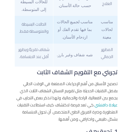
للحالات البسيطة
العلاج
حسب حالة الأسنان.
إلى المتوسطة.
مناسب
مناسب لجميع الحالات
الحالات البسيطة
لحالات
بما فيها تقدم الفك أو
والمتوسطة فقط.
معينة
ازدحام الأسنان.
المظهر
شفاف تقريبًا ويظهر
شبه شفاف وغير بارز.
الجمالي
أقل عند الابتسامة.
تجربتي مع التقويم الشفاف الثابت
تصحيح الأسنان من أهم الإجراءات الممتعة في الوقت الحالي
بفضل التقنيات الحديثة مثل تقويم الاسنان الشفاف الثابت​ الذي
يجمع بين الفعالية، الراحة والجمالية، ولهذا نذكر بعض التجارب في
عيادة دافنشي
كي تعد فرصة لاكتشاف كيف استطاعت التقنيات
المتطورة وخبرة الفريق الطبي المتخصص أن تحول الابتسامة
بشكل طبيعي واحترافي، ومن أهمها:
1. تجربة رهف