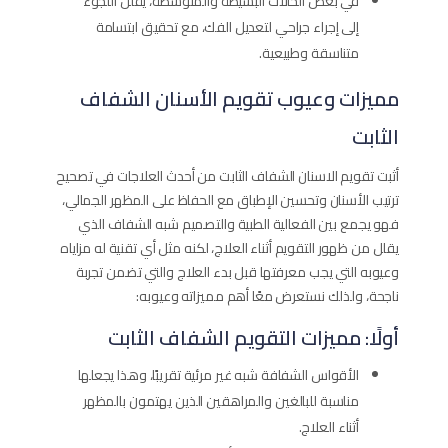
في بعض الحالات البسيطة والمتوسطة، يقلل اللجوء
إلى إجراء جراحي لتعديل الفك، مع تحقيق ابتسامة
متناسقة وطبيعية.
مميزات وعيوب تقويم الأسنان الشفاف
الثابت
أثبت تقويم الاسنان الشفاف الثابت​ من أحدث العلاجات في تصحيح
ترتيب الأسنان وتحسين الإطباق مع الحفاظ على المظهر الجمالي،
فهو يجمع بين الفعالية الطبية والتصميم شبه الشفاف الذي
يقلل من ظهور التقويم أثناء العلاج، لكنه مثل أي تقنية له مزاياه
وعيوبه التي يجب معرفتها قبل بدء العلاج والتي تضمن تجربة
ناجحة، ولذلك نستعرض معًا أهم مميزاته وعيوبه:
أولًا: مميزات التقويم الشفاف الثابت
الأقواس الشفافة شبه غير مرئية تقريبًا، وهذا يجعلها
مناسبة للبالغين والمراهقين الذين يهتمون بالمظهر
أثناء العلاج.