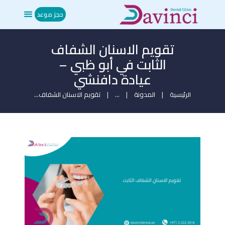
حجز موعد
تقويم الاسنان الشفاف
الرئيسية
الثابت​ في أبو ظبي –
من نحن
عيادة دافنشي
العلاجات
المدونة
الرئيسية
المدونة
...
تقويم الاسنان الشفاف...
ميديا
تواصل معنا
حجز موعد