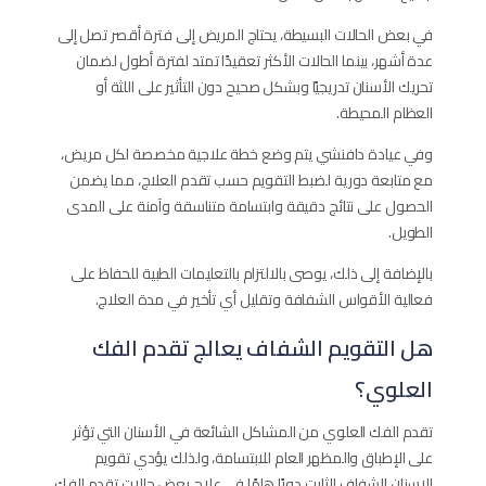
في بعض الحالات البسيطة، يحتاج المريض إلى فترة أقصر تصل إلى
عدة أشهر، بينما الحالات الأكثر تعقيدًا تمتد لفترة أطول لضمان
تحريك الأسنان تدريجيًا وبشكل صحيح دون التأثير على اللثة أو
العظام المحيطة.
وفي عيادة دافنشي يتم وضع خطة علاجية مخصصة لكل مريض،
مع متابعة دورية لضبط التقويم حسب تقدم العلاج، مما يضمن
الحصول على نتائج دقيقة وابتسامة متناسقة وآمنة على المدى
الطويل.
بالإضافة إلى ذلك، يوصى بالالتزام بالتعليمات الطبية للحفاظ على
فعالية الأقواس الشفافة وتقليل أي تأخير في مدة العلاج.
هل التقويم الشفاف يعالج تقدم الفك
العلوي؟
تقدم الفك العلوي من المشاكل الشائعة في الأسنان التي تؤثر
على الإطباق والمظهر العام للابتسامة، ولذلك يؤدي تقويم
الاسنان الشفاف الثابت​ دورًا هامًا في علاج بعض حالات تقدم الفك