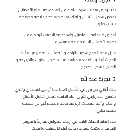
بدأت رحلتي بعد استشارة شاملة في العيادة، حيث قام الأخصائي
بفحص شامل للأسنان والفك، ثم تصميم خطة علاجية مخصصة
تناسب حالتي.
أعجبني اهتمامه بالتفاصيل، واستخدامه التقنيات الرقمية في
تصنيع الأقواس الشفافة بدقة متناهية.
خلال فترة العلاج شعرت بالراحة، والأقواس شبه غير مرئية أثناء
الحديث أو الابتسامة، مع متابعة مستمرة من الطبيب والذي حقق
العلاج بالشكل الصحيح.
2. تجربة عبدالله
كنت أعاني من بروز في الأسنان العليا مما أثر على ابتسامتي وثقتي
بنفسي، عند زيارتي الأولى، قام الطبيب بفحص شامل للأسنان
والفك، وأخذ القياسات الرقمية بدقة لتصميم أقواس شفافة
تناسب حالتي.
منذ البداية لاحظت الراحة في ارتداء الأقواس مقارنةً بالتقويم
التقليدي، وكانت شبه غير مرئية أثناء الابتسامة والتحدث.