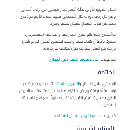
خلال الشهور الأولى بدأت أشعر بتغير تدريجي في ترتيب أسناني،
ومع كل زيارة دورية كان الأخصائي يقوم بضبط الأقواس؛ حتى
يتأكد من تحرك الأسنان بشكل صحيح ومرن.
ما أعجبني كثيرًا هو مدى الاحترافية والمتابعة المستمرة، إذ
شعرت دائمًا أن هناك خطة واضحة لتحقيق أفضل النتائج بأمان
وراحة مع أسعار شفافة دون تكاليف غير مبررة.
قد يهمك:
عيادة تقويم الأسنان في أبوظبي
.
الخاتمة
البدء في علاج الأسنان ب
التقويم الشفاف
الثابت هو خطوة نحو
ابتسامة أكثر ثقة وجاذبية، التزامك بالعلاج والمتابعة مع الفريق
الطبي يضمن تحقيق نتائج رائعة تدوم طويلًا مع تغير ابتسامتك
للأفضل.
قد يهمك:
سعر تقويم الاسنان الشفاف
.
الأسئلة الشائعة