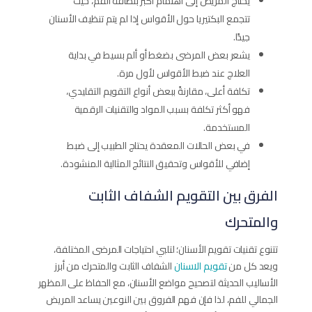
يحتاج المريض إلى اهتمام أكبر بنظافة الفم، حيث
تتجمع البكتيريا حول الأقواس إذا لم يتم تنظيف الأسنان
جيدًا.
يشعر بعض المرضى بضغط أو ألم بسيط في بداية
العلاج عند ضبط الأقواس لأول مرة.
تكلفة أعلى، مقارنةً ببعض أنواع التقويم التقليدي،
فهو أكثر تكلفة بسبب المواد والتقنيات الرقمية
المستخدمة.
في بعض الحالات المعقدة يحتاج الطبيب إلى ضبط
إضافي للأقواس وتحقيق النتائج المثالية المنشودة.
الفرق بين التقويم الشفاف الثابت
والمتحرك
تتنوع تقنيات تقويم الأسنان؛ لتلبي احتياجات المرضى المختلفة،
ويعد كل من
تقويم الاسنان
الشفاف الثابت والمتحرك من أبرز
الأساليب الحديثة لتصحيح مواضع الأسنان، مع الحفاظ على المظهر
الجمالي للفم، لذا فإن فهم الفروق بين النوعين يساعد المريض