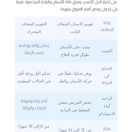
على اختيار الحل الأنسب وفق حالة الأسنان والراحة الشخصية، فيما
يلي جدول يوضح أهم الفروق بينهما:
وجه
تقويم الاسنان الشفاف
التقويم الشفاف
الاختلاف
الثابت​
المتحرك
يمكن إزالته وإعادته
مثبت على الأسنان
التثبيت
حسب الرغبة.
طوال فترة العلاج
التحكم
يوفر تحكمًا دقيقًا في
تحكم أقل ودقة أقل
في
الحركة
حركة الأسنان والفك.
في الحالات المعقدة.
الراحة
أكثر راحة ومرونة
يشعر المريض ببعض
أثناء
للارتداء والإزالة.
الضغط في البداية.
الاستخدام
من 6 إلى 18 شهرًا
مدة
من 12 إلى 24 شهرًا