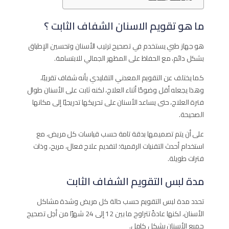
ما هو تقويم الاسنان الشفاف الثابت​ ؟
هو جهاز طبي يستخدم في تصحيح ترتيب الأسنان وتحسين الإطباق
بشكل دائم، مع الحفاظ على المظهر الجمالي للابتسامة.
كما يختلف عن التقويم المعدني التقليدي بأنه شفاف تقريبًا،
وهذا يجعله أقل وضوحًا أثناء العلاج، لكنه ثابت على الأسنان طوال
فترة العلاج، حتى يساعد الأسنان على تحريكها تدريجيًا إلى مكانها
الصحيحة.
على أن يتم تصميمها بدقة تامة حسب قياسات كل مريض، مع
استخدام أحدث التقنيات الرقمية؛ لتقديم علاج فعال، مريح، وذات
فترات طويلة.
مدة لبس التقويم الشفاف الثابت
تحدد مدة لبس التقويم حسب حالة كل مريض وشدة مشاكل
الأسنان، لكنها عادةً تتراوح ما بين 12 إلى 24 شهرًا من أجل تصحيح
جميع الأسنان بشكل كامل.