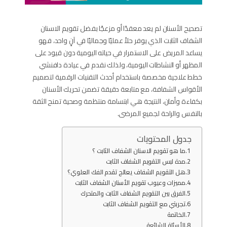
تصحيح الأسنان لم يعد معقدًا أو مزعجًا بفضل تقويم الاسنان
الشفاف الثابت​ الذي يوفر حلاً عمليًا وجماليًا في آنٍ واحد، فهو
يساعد المريض على الاستمرار في حياته اليومية دون قيود على
المظهر أو النشاطات اليومية، ولذلك نقدم في عيادة دافنشي
خطط علاجية مخصصة باستخدام أحدث التقنيات الرقمية لتصميم
الأقواس الشفافة، مع متابعة دقيقة تضمن تحريك الأسنان
بكفاءة وأمان، النتيجة هي ابتسامة منتظمة وصحية تمنح الثقة
بالنفس والراحة لجميع المرضى.
جدول المحتويات
ما هو تقويم الاسنان الشفاف الثابت​ ؟
مدة لبس التقويم الشفاف الثابت
هل التقويم الشفاف يعالج تقدم الفك العلوي؟
مميزات وعيوب تقويم الأسنان الشفاف الثابت
الفرق بين التقويم الشفاف الثابت والمتحرك
تجربتي مع التقويم الشفاف الثابت
الخاتمة
الأسئلة الشائعة