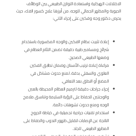
الاختلالات الهيكلية واستعادة التوازن الطبيعي بين الوظائف
الحيوية والمظهر الجمالي للوجه، من أبرزها علاج كسور الفك، حيث
يحرص دكتور وجه وفكين على إجراء الآتي:
إعادة تثبيت عظام الفكين والوجه المكسورة باستخدام
شرائح ومسامير طبية دقيقة تضمن التئام العظام في
وضعها الطبيعي الصحيح.
مراعاة إعادة ترتيب الأسنان وضمان تطابق الفكين
العلوي والسفلي بدقة، لمنع حدوث مشاكل في
المضغ أو النطق بعد التعافي.
إجراء جراحات دقيقة لترميم العظام المحيطة بالعين
والوجنتين للحفاظ على الرؤية السليمة وتناسق ملامح
الوجه ومنع حدوث تشوهات دائمة.
استخدام تقنيات جراحية تجميلية في خياطة الجروح
الناتجة عن الإصابات لتقليل ظهور الندوب والحفاظ على
المظهر الطبيعي للجلد.