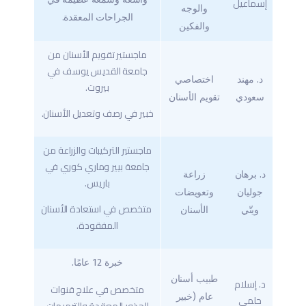
إسماعيل
والوجه
الجراحات المعقدة.
والفكين
ماجستير تقويم الأسنان من
جامعة القديس يوسف في
د. مهند
اختصاصي
بيروت.
سعودي
تقويم الأسنان
خبير في رصف وتعديل الأسنان.
ماجستير التركيبات والزراعة من
جامعة بيير وماري كوري في
د. برهان
زراعة
باريس.
جوليان
وتعويضات
متخصص في استعادة الأسنان
ويتّي
الأسنان
المفقودة.
خبرة 12 عامًا.
طبيب أسنان
د. إسلام
متخصص في علاج قنوات
عام (خبير
حلمي