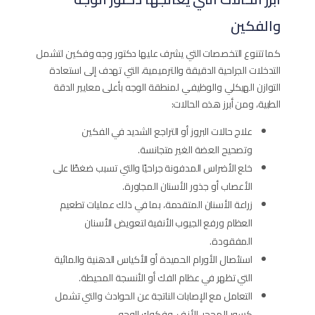
والفكين
كما تتنوع التخصصات التي يشرف عليها دكتور وجه وفكين لتشمل
التدخلات الجراحية الدقيقة والترميمية، التي تهدف إلى استعادة
التوازن الهيكلي والوظيفي لمنطقة الوجه بأعلى معايير الدقة
الطبية، ومن أبرز هذه الحالات:
علاج حالات البروز أو التراجع الشديد في الفكين
وتصحيح العضة الغير متجانسة.
خلع الأضراس المدفونة جراحيًا والتي تسبب ضغطًا على
الأعصاب أو جذور الأسنان المجاورة.
زراعة الأسنان المتقدمة، بما في ذلك عمليات تطعيم
العظام ورفع الجيوب الأنفية لتعويض الأسنان
المفقودة.
استئصال الأورام الحميدة أو الأكياس الدهنية والمائية
التي تظهر في عظام الفك أو الأنسجة المحيطة.
التعامل مع الإصابات الناتجة عن الحوادث والتي تشمل
كسور المحجر، الأنف، وفكوك الوجه.