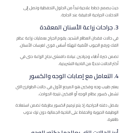
حيث يصمم خطط علاجية تبدأ من الحلول التحفظية وتصل إلى
التدخلات الجراحية الدقيقة عند الحاجة.
3. جراحات زراعة الأسنان المعقدة
في حالات فقدان العظام الشديد، يقوم الجراح بعمليات زراعة عظم
الفك ورفع الجيوب الأنفية لتهيئة أساس قوي لغرسات الأسنان.
تضمن خبرة أطباء وجراحين عيادة دافنشي نجاح الزراعة حتى في
أكثر الحالات تحديًا من الناحية التشريحية.
4. التعامل مع إصابات الوجه والكسور
يعتبر طبيب وجه وفكين هو المرجع الأول في حالات الطوارئ التي
تشمل كسور عظام الوجه أو الفكين نتيجة الحوادث.
بفضل دقته الجراحية، إذ يتم ترميم الكسور بطريقة تضمن استعادة
الوظيفة الحيوية والحفاظ على الناحية الجمالية دون ترك ندوب
ظاهرة.
أبرز الحالات التي يعالجها دكتور الوجه