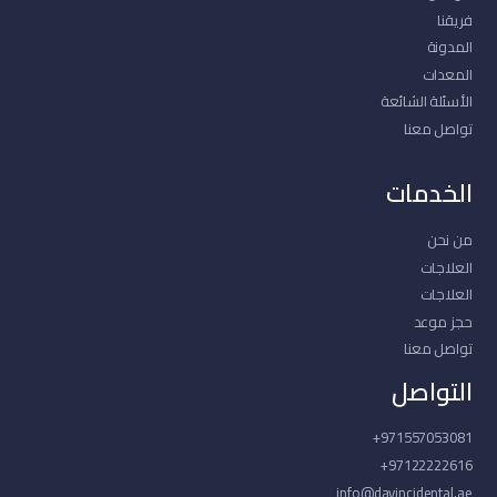
فريقنا
المدونة
المعدات
الأسئلة الشائعة
تواصل معنا
الخدمات
من نحن
العلاجات
العلاجات
حجز موعد
تواصل معنا
التواصل
971557053081+
97122222616+
info@davincidental.ae