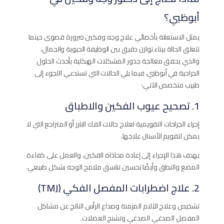
أبوظبي؟
يمثل الاستعانة بأخصائي علاج وجه وفكين ضرورة قصوى حينما
تتعلق الحالة ببناء توازن دقيق بين الوظيفة الحيوية والجمال،
والذي يحقق معالجة جذور المشكلات الهيكلية بأحدث الحلول
الجراحية في أبوظبي، فيما يلي الحالات التي تستدعي اللجوء إلى
طبيب متخصص الآتي:
1. تصحيح عيوب الفكين والاطباق
إجراء الجراحات التقويمية لعلاج حالات الفك البارز أو المتراجع التي لا
يمكن لتقويم الأسنان علاجها.
يهدف هذا الإجراء إلى إعادة محاذاة الفكين، والعمل على كفاءة
المضغ والنطق وأيضًا تحسين تناسق ملامح الوجه بشكل طبيعي.
2. علاج اضطرابات المفصل الفكي (TMJ)
تشخيص وعلاج الآلام المزمنة وصداع الرأس الناتج عن مشاكل
المفصل الصدغي الصدغي وتشنج العضلات.