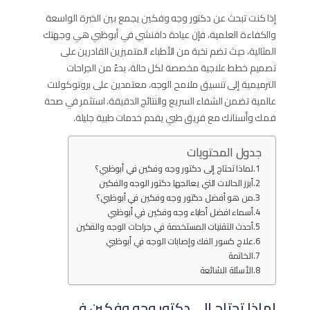
إذا كنت تبحث عن دكتور وجه وفكين يجمع بين الخبرة الواسعة
والكفاءة العلمية، فإن عيادة دافنشي في أبوظبي هي وجهتك
المثالية، حيث تضم نخبة من الأطباء المتميزين القادرين على
تصميم خطط علاجية مخصصة لكل حالة، بدءً من الجراحات
الترميمية إلى تنسيق ملامح الوجه، معتمدين على بروتوكولات
عالمية تضمن الشفاء السريع والنتائج الدقيقة، استثمر في صحة
فمك وأسنانك مع فريق طبي يقدم خدمات طبية جليلة.
جدول المحتويات
لماذا تحتاج إلى دكتور وجه وفكين في أبوظبي؟
أبرز الحالات التي يعالجها دكتور الوجه والفكين
من هو أفضل دكتور وجه وفكين في أبوظبي؟
أسماء افضل أطباء وجه وفكين في أبوظبي
أحدث التقنيات المستخدمة في جراحات الوجه والفكين
علاج كسور الفك وإصابات الوجه في أبوظبي
الخاتمة
الأسئلة الشائعة
لماذا تحتاج إلى دكتور وجه وفكين في