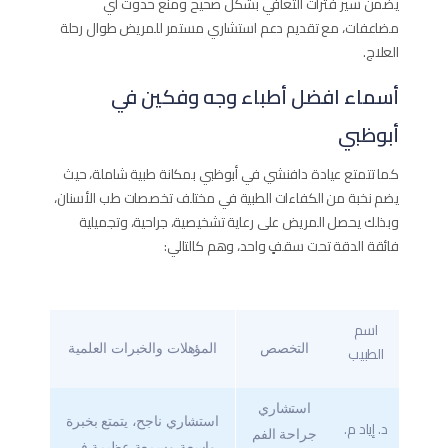
يضمن سير فترات التعافي بشكل صحيح ومنع حدوث أي
مضاعفات، مع تقديم دعم استشاري مستمر للمريض طوال رحلة
العلاج.
أسماء افضل أطباء وجه وفكين في
أبوظبي
كما تتمتع عيادة دافنشي في أبوظبي بمكانة طبية شاملة، حيث
يضم نخبة من الكفاءات الطبية في مختلف تخصصات طب الأسنان،
وبذلك يحصل المريض على رعاية تشخيصية، جراحية، وتجميلية
فائقة الدقة تحت سقفٍ واحد، وهم كالتالي:
اسم
التخصص
المؤهلات والخبرات العلمية
الطبيب
استشاري
استشاري ناجح، يتمتع بخبرة
د. إياد م.
جراحة الفم
واسعة وسمعة عظيمة في