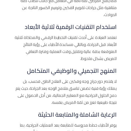
مما يمنح المرضى ثقة تامة في التعامل مع حالات تتطلب دقة
متناهية مثل جراحات تقويم الفكين وترميم الكسور الناتجة عن
الحوادث.
استخدام التقنيات الرقمية ثلاثية الأبعاد
تعتمد العيادة على أحدث تقنيات التخطيط الرقمي والمحاكاة ثلاثية
الأبعاد قبل الجراحة، وبالتالي مساعدة الأطباء على رؤية النتائج
المتوقعة بدقة عالية وتقليل وقت العملية وفترة التعافي
للمريض بشكل ملحوظ.
المنهج التجميلي والوظيفي المتكامل
لا يقتصر دور جراح وجه وفكين على العلاج الطبي فحسب، بل
يمتلك رؤية فنية تضمن تناسق ملامح الوجه بعد الجراحة، حيث يتم
دمج الحلول الجراحية مع المعايير الجمالية، من أجل الحصول على
نتيجة طبيعية تعزز من ثقة المريض بنفسه.
الرعاية الشاملة والمتابعة الحثيثة
يوفر الأطباء خطط مدروسة للمتابعة بعد العمليات الجراحية، بما