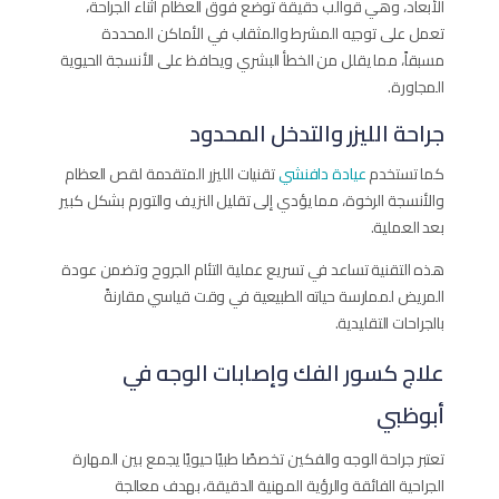
الأبعاد، وهي قوالب دقيقة توضع فوق العظام أثناء الجراحة،
تعمل على توجيه المشرط والمثقاب في الأماكن المحددة
مسبقاً، مما يقلل من الخطأ البشري ويحافظ على الأنسجة الحيوية
المجاورة.
جراحة الليزر والتدخل المحدود
كما تستخدم
عيادة دافنشي
تقنيات الليزر المتقدمة لقص العظام
والأنسجة الرخوة، مما يؤدي إلى تقليل النزيف والتورم بشكل كبير
بعد العملية.
هذه التقنية تساعد في تسريع عملية التئام الجروح وتضمن عودة
المريض لممارسة حياته الطبيعية في وقت قياسي مقارنةً
بالجراحات التقليدية.
علاج كسور الفك وإصابات الوجه في
أبوظبي
تعتبر جراحة الوجه والفكين تخصصًا طبيًا حيويًا يجمع بين المهارة
الجراحية الفائقة والرؤية المهنية الدقيقة، بهدف معالجة