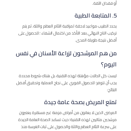
أو فقدان الثقة.
5. المتابعة الطبية
يحدد الطبيب مواعيد لاحقة لمراقبة التئام العظم واللثة، ثم يتم
تركيب التاج النهائي بعد التأكد من اكتمال الشفاء ؛ للحصول على
أفضل نتيجة طويلة المدى.
من هم المرشحون لزراعة الأسنان في نفس
اليوم؟
ليست كل الحالات مؤهلة لهذه التقنية، بل هناك شروط محددة
يجب أن تتوفر؛ للحصول الفوري على نجاح العملية وتحقيق أفضل
النتائج:
تمتع المريض بصحة عامة جيدة
المرضى الذين لا يعانون من أمراض مزمنة غير مستقرة يعتبرون
مرشحين مثاليين لهذه التقنية؛ حيث تساعد الصحة العامة الجيدة
على سرعة التئام العظم واللثة والحصول على ثبات الغرسة منذ