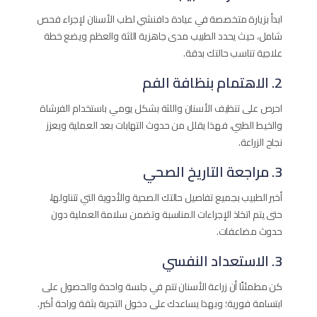
ابدأ بزيارة متخصصة في عيادة دافنشي لطب الأسنان لإجراء فحص
شامل، حيث يحدد الطبيب مدى جاهزية اللثة والعظم ويضع خطة
علاجية تناسب حالتك بدقة.
2. الاهتمام بنظافة الفم
احرص على تنظيف الأسنان واللثة بشكل يومي باستخدام الفرشاة
والخيط الطبي، فهذا يقلل من حدوث التهابات بعد العملية ويعزز
نجاح الزراعة.
3. مراجعة التاريخ الصحي
أخبر الطبيب بجميع تفاصيل حالتك الصحية والأدوية التي تتناولها،
حتى يتم اتخاذ الإجراءات المناسبة وتضمن سلامة العملية دون
حدوث مضاعفات.
3. الاستعداد النفسي
كن مطمئنًا أن زراعة الأسنان تتم في جلسة واحدة والحصول على
ابتسامة فورية؛ وبهذا يساعدك على دخول التجربة بثقة وراحة أكبر.