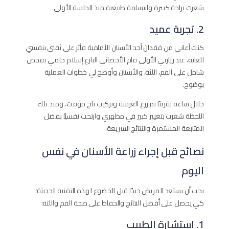
شعرت براحة كبيرة وابتسامة طبيعية منذ الجلسة الأولى.
2. تجربة عميد
كنت أعاني من فقدان أحد الأسنان الأمامية فأثر على ثقتي بنفسي
للغاية، عند زيارتي الأولى قام الأخصائي البارع إسلام حلمي بفحص
شامل على الفم، اللثة، والأسنان وأوضح لي خطوات العملية
بوضوح.
خلال ساعة تقريبًا تم زرع الغرسة وتركيب تاج مؤقت، ومنذ تلك
اللحظة شعرت بتغيير كبير في مظهري وارتحت نفسيًا بفضل
المتابعة المستمرة والنتائج السريعة.
نصائح قبل إجراء زراعة الأسنان في نفس
اليوم
يجب أن يستعد المريض جيدًا قبل الخضوع لهذه التقنية الحديثة؛
كي يحصل على أفضل النتائج والحفاظ على صحة الفم واللثة:
1. استشارة الطبيب