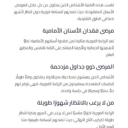
تناسب هذه التقنية الأشخاص الذين يبحثون عن حل عاجل لتعويض
الأسنان المفقودة؛ حيث تمنحهم ابتسامة فورية دون انتظار لأشهر
كما في الطرق التقليدية.
مرضى فقدان الأسنان الأمامية
تعد الزراعة الفورية مثالية لمن فقدوا أسنانهم الأمامية؛ نظرًا
لأهميتها الجمالية وتأثيرها المباشر على الثقة بالنفس والمظهر
العام.
المرضى ذوو جداول مزدحمة
الأشخاص الذين يعيشون نمط حياة سريعًا ولا يملكون وقتًا طويلًا
للجلسات المتعددة يستفيدون من الزراعة الفورية، فهي توفر لهم
حلاً عمليًا وسريعًا في جلسة واحدة.
من لا يرغب بالانتظار شهورًا طويلة
الزراعة الفورية اختيارًا مناسبًا لمن لا يرغب في المرور بفترة انتظار
طويلة لتركيب التاج النهائي؛ حيث تمنحهم ابتسامة طبيعية منذ
اليوم الأول.