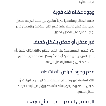
الجلسة الأولى.
وجود عظام فك قوية
كثافة العظام وسلامتها شرط أساسي في تثبيت الغرسة بشكل
ناجح، حيث تمنح قاعدة صلبة تدعم التاج المؤقت وتزيد من فرص
نجاح العملية على المدى الطويل.
غير مدخن أو مدخن بشكل خفيف
يؤثر التدخين المفرط سلبًا على التئام العظم واللثة، لذلك يفضل أن
يكون المريض غير مدخن أو مدخنًا بشكل محدود حتى تتحقق
نسب نجاح أعلى واستقرار أفضل للزراعة.
عدم وجود أمراض لثة نشطة
اللثة السليمة ضرورية لنجاح العملية، حيث إن وجود التهابات أو
أمراض نشطة ربما يعيق التئام الأنسجة ويؤثر على ثبات الغرسة
بشكل مباشر.
الرغبة في الحصول على نتائج سريعة