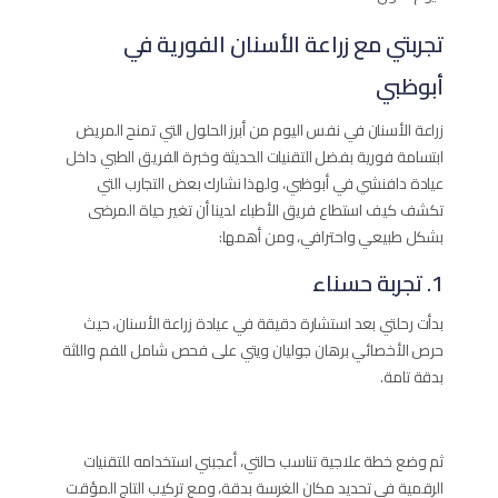
تجربتي مع زراعة الأسنان الفورية في
أبوظبي
زراعة الأسنان في نفس اليوم من أبرز الحلول التي تمنح المريض
ابتسامة فورية بفضل التقنيات الحديثة وخبرة الفريق الطبي داخل
عيادة دافنشي في أبوظبي، ولهذا نشارك بعض التجارب التي
تكشف كيف استطاع فريق الأطباء لدينا أن تغير حياة المرضى
بشكل طبيعي واحترافي، ومن أهمها:
1. تجربة حسناء
بدأت رحلتي بعد استشارة دقيقة في عيادة زراعة الأسنان، حيث
حرص الأخصائي برهان جوليان ويتي على فحص شامل للفم واللثة
بدقة تامة.
ثم وضع خطة علاجية تناسب حالتي، أعجبني استخدامه للتقنيات
الرقمية في تحديد مكان الغرسة بدقة، ومع تركيب التاج المؤقت