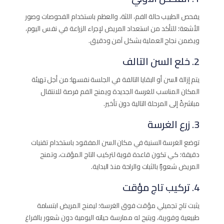
يفحص الطبيب حالة الفم، اللثة، والعظم باستخدام الفحوصات وصور
الأشعة؛ للتأكد من استعداد المريض لإجراء الزراعة في نفس اليوم،
ويضمن نجاح العملية بشكل آمن ودقيق.
2. خلع السن التالف
يتم إزالة السن أو البقايا التالفة في الجلسة نفسها؛ من أجل تهيئة
المكان المناسب للغرسة الجديدة ويمنح الفم فرصة للانتقال
مباشرةً إلى المرحلة التالية دون تأخير.
3. زرع الغرسة
توضع الغرسة السنية في مكان السن المفقود باستخدام تقنيات
دقيقة؛ كي تكون قاعدة قوية لتركيب التاج المؤقت، وتمنح
المريض شعورًا بالثبات والراحة منذ البداية.
4. تركيب تاج مؤقت
يثبت تاج تجميلي مؤقت فوق الغرسة؛ ليمنح المريض ابتسامة
طبيعية وفورية، ويتيح له ممارسة حياته اليومية دون شعور بالفراغ