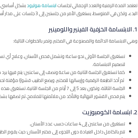
تعتمد المدة الزمنية والعدد الإجمالي لجلسات
ابتسامة هوليود
بشكل أساسي عل
البدء، ولكن في المتوسط، يستغرق الأمر من جلستين إلى 3 جلسات على مدار أسبوع إلى 10 أيام، وتفصيلها كالتالي:
1. الابتسامة الخزفية الفينير واللومينير
وهي الابتسامة الدائمة والمصنوعة في المختبر، وتمر بالخطوات التالية:
تستغرق الجلسة الأولى نحو ساعة؛ وتشمل فحص الأسنان، وعلاج أي تسو
لتصميم الابتسامة.
كما تستغرق الجلسة الثانية من ساعة ونصف إلى ساعتين؛ يتم فيها برد ط
ثم أخذ الطبعة الرقمية وإرسالها للمختبر، ويضع الطبيب قشورًا مؤقتة لحم
الجلسة الثالثة، وتكون بعد 5 إلى 7 أيام من الجلسة الثانية، تستغرق هذه الجلسة ساعة إلى ساعتين.
يتم فحص القشور النهائية والتأكد من ملائمتها للملامح، ثم لصقها بشك
2. ابتسامة الكومبوزيت
تستغرق من ساعتين إلى 4 ساعات حسب عدد الأسنان.
تتم بالكامل داخل العيادة دون اللجوء إلى مختبر الأسنان؛ حيث يقوم الطبيب