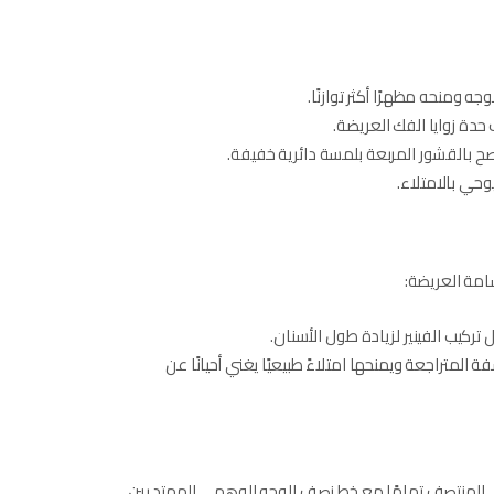
جه ومنحه مظهرًا أكثر توازنًا.
حدة زوايا الفك العريضة.
نصح بالقشور المربعة بلمسة دائرية خفيفة.
يوحي بالامتلاء.
سامة العريضة:
ل تركيب الفينير لزيادة طول الأسنان.
المتراجعة ويمنحها امتلاءً طبيعيًا يغني أحيانًا عن
في المنتصف تمامًا مع خط نصف الوجه الوهمي الممتد بين