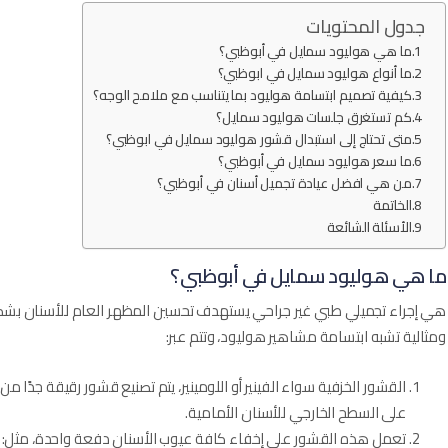
جدول المحتويات
ما هي هوليود سمايل في أبوظبي؟
ما أنواع هوليود سمايل في ابوظبي؟
كيفية تصميم ابتسامة هوليود بما يتناسب مع ملامح الوجه؟
كم تستغرق جلسات هوليود سمايل؟
متى تحتاج إلى استبدال قشور هوليود سمايل في ابوظبي؟
ما سعر هوليود سمايل في أبوظبي؟
من هي افضل عيادة تجميل أسنان في أبوظبي؟
الخاتمة
الأسئلة الشائعة
ما هي هوليود سمايل في أبوظبي؟
هي إجراء تجميلي طبي غير جراحي يستهدف تحسين المظهر العام للأسنان بشك
ومثالية تشبه ابتسامة مشاهير هوليود، وتتم عبر:
القشور الخزفية سواء الفينير أو اللومينير، يتم تصنيع قشور رقيقة جدً
على السطح الخارجي للأسنان الأمامية.
تعمل هذه القشور على إخفاء كافة عيوب الأسنان دفعة واحدة، مثل: الت