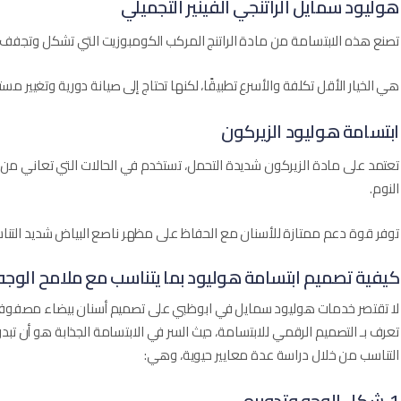
هوليود سمايل الراتنجي الفينير التجميلي
تصنع هذه الابتسامة من مادة الراتنج المركب الكومبوزيت التي تشكل وتجفف م
هي الخيار الأقل تكلفة والأسرع تطبيقًا، لكنها تحتاج إلى صيانة دورية وتغيير م
ابتسامة هوليود الزيركون
تعتمد على مادة الزيركون شديدة التحمل، تستخدم في الحالات التي تعاني من 
النوم.
توفر قوة دعم ممتازة للأسنان مع الحفاظ على مظهر ناصع البياض شديد التنا
كيفية تصميم ابتسامة هوليود بما يتناسب مع ملامح الوجه
لا تقتصر خدمات هوليود سمايل في ابوظبي على تصميم أسنان بيضاء مصفوف
تعرف بـ التصميم الرقمي للابتسامة، حيث السر في الابتسامة الجذابة هو أن تب
التناسب من خلال دراسة عدة معايير حيوية، وهي:
1. شكل الوجه وتدويره