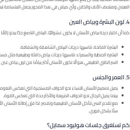
العينين ومنتصف الأنف والذقن، وأي ميلان في هذا المحور يجعل الابتسامة تبد
4. لون البشرة وبياض العين
كما أن اختيار درجة بياض الأسنان لا يكون عشوائيًا، البياض الناصع جدًا يبدو زائفًا
البشرة الفاتحة، تناسبها درجات البياض الشاهقة والشفافة.
البشرة الحنطية والسمراء: تناسبها درجات بياض دافئة وطبيعية مثل مستويات A1 أو B1؛ لتبدو منسجمة وغير
السر الطبي الطبيعي هو ألا تكون الأسنان أكثر بياضًا من لون بياض عين
5. العمر والجنس
يميل تصميم الأسنان للنساء نحو الحواف المستديرة التي تعكس النعومة
بينما يميل الرجال نحو الحواف المربعة والأكثر حدة التي تعكس القوة.
مع تقدم السن تتآكل الأسنان الطبيعية وتقصر؛ لذا فإن إطالة الأسنان 
سنًا بشكل فوري.
كم تستغرق جلسات هوليود سمايل؟