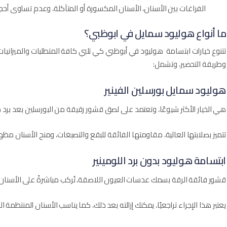
الفراغات بين الأسنان، الأسنان المكسورة أو المتآكلة، وعدم تساوى أحجا
ما أنواع هوليود سمايل في ابوظبي؟
تتنوع خيارات ابتسامة هوليود في أبوظبي كي تلبي كافة المتطلبات والميزانيات
وطريقة التحضير، وتشمل:
هوليود سمايل بورسلين الفينير
هي الخيار الأكثر شيوعًا، وتعتمد على لصق قشور رقيقة من البورسلين بعد برد 
تتميز بصلابتها العالية، مقاومتها الفائقة للبقع والتصبغات، ومنح الأسنان مظهرً
ابتسامة هوليود بدون برد اللومينير
قشور فائقة الرقة بسمك عدسات العيون اللاصقة، تُركب مباشرةً على الأسنان د
يعتبر هذا الإجراء تراجعيًا، يمكنك إزالته بعد ذلك، كما يناسب الأسنان المنتظمة ا