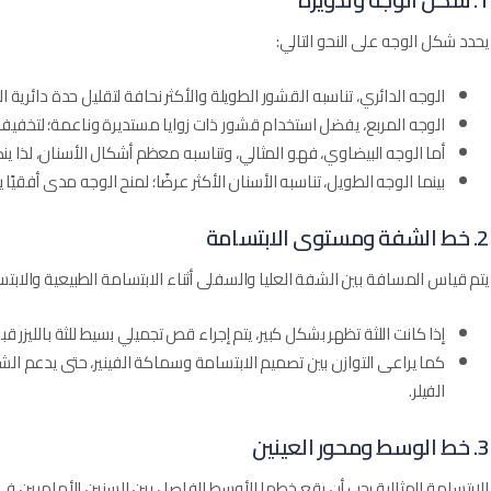
يحدد شكل الوجه على النحو التالي:
الوجه الدائري، تناسبه القشور الطويلة والأكثر نحافة لتقليل حدة دائرية الو
الوجه المربع، يفضل استخدام قشور ذات زوايا مستديرة وناعمة؛ لتخفيف 
أما الوجه البيضاوي، فهو المثالي، وتناسبه معظم أشكال الأسنان، لذا ي
بينما الوجه الطويل، تناسبه الأسنان الأكثر عرضًا؛ لمنح الوجه مدى أفقيًا 
2. خط الشفة ومستوى الابتسامة
يتم قياس المسافة بين الشفة العليا والسفلى أثناء الابتسامة الطبيعية والابت
إذا كانت اللثة تظهر بشكل كبير، يتم إجراء قص تجميلي بسيط للثة بالليزر قب
كما يراعى التوازن بين تصميم الابتسامة وسماكة الفينير، حتى يدعم الشفة 
الفيلر.
3. خط الوسط ومحور العينين
الابتسامة المثالية يجب أن يقع خطها الأوسط الفاصل بين السنين الأماميين 