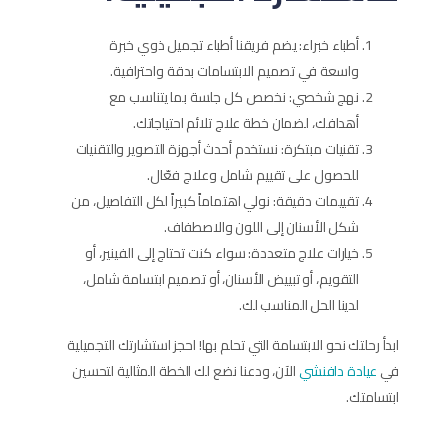
أطباء خبراء: يضم فريقنا أطباء تجميل ذوي خبرة
واسعة في تصميم الابتسامات بدقة واحترافية.
نهج شخصي: نخصص كل جلسة بما يتناسب مع
أهدافك، لضمان خطة علاج تلائم احتياجاتك.
تقنيات مبتكرة: نستخدم أحدث أجهزة التصوير والتقنيات
للحصول على تقييم شامل وعلاج فعّال.
تقييمات دقيقة: نولي اهتماماً كبيراً لكل التفاصيل، من
شكل الأسنان إلى اللون والاصطفاف.
خيارات علاج متعددة: سواء كنت تحتاج إلى الفينير، أو
التقويم، أو تبييض الأسنان، أو تصميم ابتسامة شامل،
لدينا الحل المناسب لك.
ابدأ رحلتك نحو الابتسامة التي تحلم بها! احجز استشارتك التجميلية
في
عيادة دافنشي
الآن، ودعنا نضع لك الخطة المثالية لتحسين
ابتسامتك.