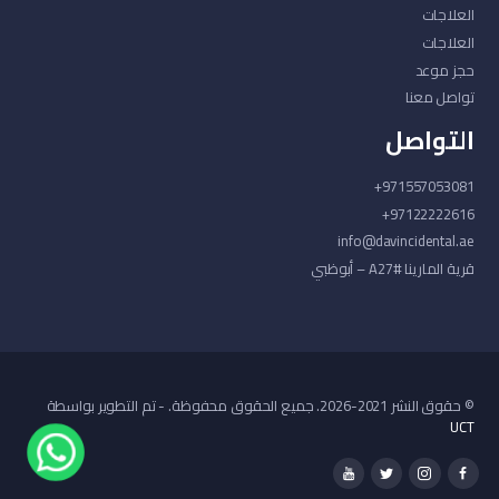
العلاجات
العلاجات
حجز موعد
تواصل معنا
التواصل
971557053081+
97122222616+
info@davincidental.ae
قرية المارينا #A27 – أبوظبي
© حقوق النشر 2021-2026. جميع الحقوق محفوظة. - تم التطوير بواسطة
UCT