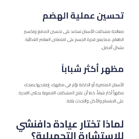
تحسين عملية الهضم
معالجة مشكلات الأسنان تساعد على تحسين المضغ وتكسير
الطعام، مما يعزز قدرة الجسم على امتصاص العناصر الغذائية
بشكل أفضل.
مظهر أكثر شباباً
الأسنان المتضررة أو الداكنة تؤثر في مظهرك. إصلاحها يمنحك
مظهراً أكثر شباباً، كما أن علاج المشكلات الفموية يحسّن القدرة
على الابتسام والأكل والتحدث بثقة.
لماذا تختار عيادة دافنشي
للاستشارة التجميلية؟