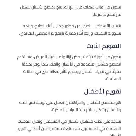
يتكون من قالب شفاف قابل للإزالة، يتيح تصحيح الأسنان بشكل
غير ملحوظ تقريبًا.
يناسب الأشخاص الباحثين عن مظهر جمالي أثناء العلاج، ويتميز
بسهولة التنظيف وراحة أكبر مقارنةً بالتقويم المعدني التقليدي.
التقويم الثابت
يتكون من أجهزة ثابتة لا يمكن إزالتها من قبل المريض، وتستخدم
لتصحيح مشاكل متقدمة في الأسنان والفك، كما يوفر تحكمًا
دقيقًا في تحريك الأسنان ويحقق نتائج فعالة حتى في الحالات
المعقدة.
تقويم الأطفال
هو مخصص للأطفال والمراهقين، يعمل على توجيه نمو الفك
والأسنان بشكل سليم منذ المراحل المبكرة.
يساعد على تجنب مشاكل الأسنان في المستقبل ويقلل التدخلات
المعقدة في المستقبل، مع متابعة مستمرة من أخصائي تقويم
الأسنان.