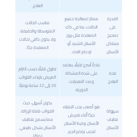
العلاج.
القدرة
ممتاز لمعالجة جميع
مناسب للحالات
على
الحالات، بما في ذلك
المتوسطة والخفيفة،
تصحيح
المعقدة مثل بروز
ولا يكون كافي لحالات
مشاكل
الأسنان الشديد أو
المعقدة جدًا.
الأسنان
ازدحام الفك.
عادةً أسرع قليلًا، يعتمد
تطول قليلًا حسب التزام
مدة
على شدة المشكلة
المريض بارتداء القوالب
العلاج
وعدد التعديلات
20 إلى 22 ساعة يوميًا.
الدورية.
يكون أسهل، حيث
هو أصعب يجب الانتباه
سهولة
القوالب قابلة للإزالة،
جيدًا أثناء تفريش
تنظيف
مما يسمح بتنظيف
الأسنان وخيط الأسنان
الأسنان
الأسنان بشكل طبيعي
لتجنب تراكم الجير.
تمامًا.