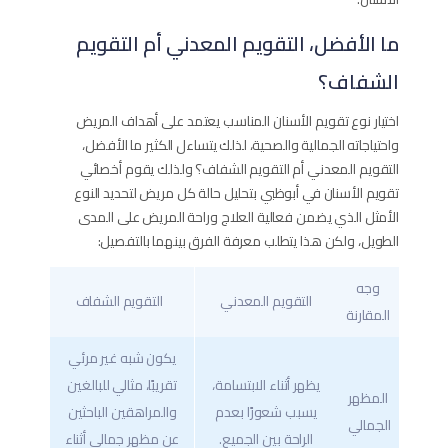
ما الأفضل، التقويم المعدني أم التقويم
الشفاف؟
اختيار نوع تقويم الأسنان المناسب يعتمد على أهداف المريض
واحتياجاته الجمالية والصحية، لذلك يتساءل الكثير ما الأفضل،
التقويم المعدني أم التقويم الشفاف؟ ولذلك يقوم أخصائي
تقويم الأسنان في أبوظبي بتحليل حالة كل مريض لتحديد النوع
الأمثل الذي يضمن فعالية العلاج وراحة المريض على المدى
الطويل، ولكن هذا يتطلب معرفة الفرق بينهما بالتفصيل:
وجه
التقويم المعدني
التقويم الشفاف
المقارنة
يكون شبه غير مرئي
يظهر أثناء الابتسامة،
تقريبًا، مثالي للبالغين
المظهر
يسبب شعورًا بعدم
والمراهقين الباحثين
الجمالي
الراحة بين الجميع.
عن مظهر جمالي أثناء