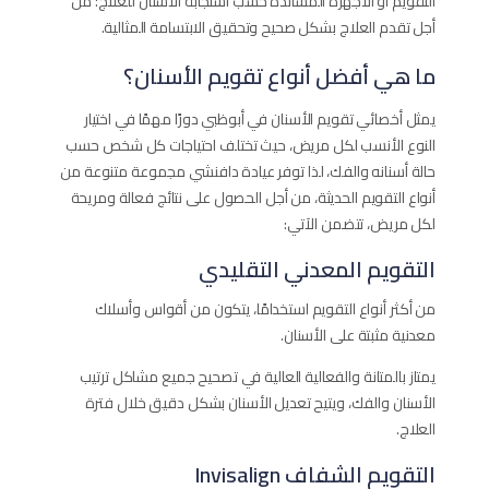
التقويم أو الأجهزة المساندة حسب استجابة الأسنان للعلاج؛ من
أجل تقدم العلاج بشكل صحيح وتحقيق الابتسامة المثالية.
ما هي أفضل أنواع تقويم الأسنان؟
يمثل أخصائي تقويم الأسنان في أبوظبي دورًا مهمًا في اختيار
النوع الأنسب لكل مريض، حيث تختلف احتياجات كل شخص حسب
حالة أسنانه والفك، لذا توفر عيادة دافنشي مجموعة متنوعة من
أنواع التقويم الحديثة، من أجل الحصول على نتائج فعالة ومريحة
لكل مريض، تتضمن الآتي:
التقويم المعدني التقليدي
من أكثر أنواع التقويم استخدامًا، يتكون من أقواس وأسلاك
معدنية مثبتة على الأسنان.
يمتاز بالمتانة والفعالية العالية في تصحيح جميع مشاكل ترتيب
الأسنان والفك، ويتيح تعديل الأسنان بشكل دقيق خلال فترة
العلاج.
التقويم الشفاف Invisalign