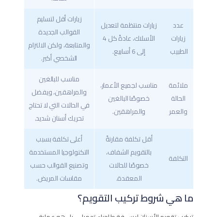
زيارات أقل لتسليم
عدد
زيارات منتظمة لتعديل
القوالب الجديدة
زيارات
الأسلاك، عادةً كل 4
والمتابعة، ولكن الالتزام
الطبيب
إلى 6 أسابيع.
الشخصي أكبر.
مناسب للبالغين
ملائمة
مناسب لجميع الأعمار،
والمراهقين، ويفضل
الحالة
خصوصًا البالغين
في الحالات التي لا تحتاج
والعمر
والمراهقين.
تحريك أسنان شديد.
أقل تكلفة مقارنةً
أعلى تكلفة بسبب
بالتقويم الشفاف،
التكنولوجيا المستخدمة
التكلفة
خصوصًا للحالات
وتصنيع القوالب حسب
المعقدة.
مقاسات المريض.
ما هي شروط تركيب التقويم؟