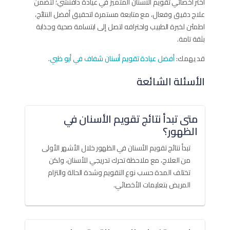
اختر أخصائي تقويم الأسنان المتميز في عيادة دافنشي؛ لتضمن
علاج دقيق وفعال، مع متابعة مستمرة لتحقيق أفضل النتائج،
اطمئن لخبرة الطبيب واحترافه لتصل إلى ابتسامة صحية وجذابة
بثقة تامة.
قد يهمك:
أفضل عيادة تقويم أسنان شفاف في أبو ظبي
.
الأسئلة الشائعة
متى تبدأ نتائج تقويم الأسنان في
الظهور؟
تبدأ نتائج تقويم الأسنان في الظهور خلال الأشهر الأولى
من العلاج، مع ملاحظة تحرك تدريجي للأسنان، ولكن
تختلف المدة حسب نوع التقويم وشدة الحالة والتزام
المريض بتعليمات الأخصائي.