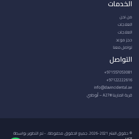
الخدمات
من نحن
العلاجات
العلاجات
حجز موعد
تواصل معنا
التواصل
971557053081+
97122222616+
info@davincidental.ae
قرية المارينا #A27 – أبوظبي
© حقوق النشر 2021-2026. جميع الحقوق محفوظة. - تم التطوير بواسطة