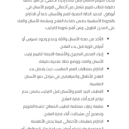
تركيب تقويم الأسنان ليس فقط إجراء تجميلي، بل هو عملية
دقيقة تتطلب تقييم شامل من أخصائي تقويم الأسنان في
أبوظبي لتحديد الحالة الصحية للفم والأسنان، كما أن الالتزام
بالشروط الأساسية يضمن كفاءة العلاج وسلامة الأسنان والفك
على المدى الطويل، ومن أهم شروط التركيب:
التأكد من صحة الأسنان واللثة، وعدم وجود تسوس أو
أمراض لثوية قبل بدء العلاج.
إجراء الفحص السريري والأشعة اللازمة؛ لتقييم ترتيب
الأسنان والفك ووضع خطة علاجية دقيقة.
الالتزام بمتطلبات العمر المناسب، حيث يفضل بدء
العلاج للأطفال والمراهقين في مراحل نمو الأسنان
المناسبة.
التنظيف الجيد للفم والأسنان قبل التركيب يضمن عدم
تراكم الجير أثناء فترة العلاج.
متابعة زيارات منتظمة للطبيب المعالج؛ لضبط التقويم
وتصحيح أي مشكلات أثناء فترة العلاج.
الالتزام بتعليمات الأخصائي فيما يخص الأطعمة
الممنوعة واستخدام أدوات مساندة مثل المطاطات أو