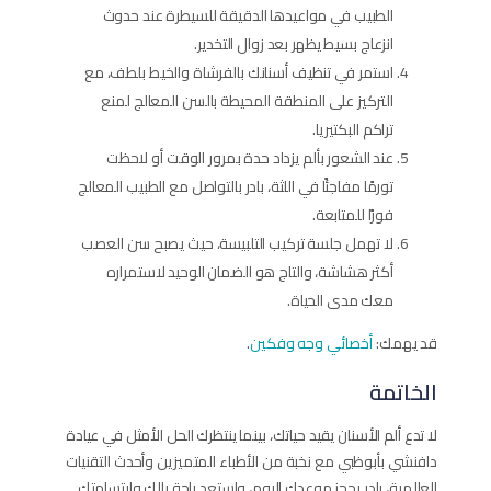
الطبيب في مواعيدها الدقيقة للسيطرة عند حدوث
انزعاج بسيط يظهر بعد زوال التخدير.
استمر في تنظيف أسنانك بالفرشاة والخيط بلطف، مع
التركيز على المنطقة المحيطة بالسن المعالج لمنع
تراكم البكتيريا.
عند الشعور بألم يزداد حدة بمرور الوقت أو لاحظت
تورمًا مفاجئًا في اللثة، بادر بالتواصل مع الطبيب المعالج
فورًا للمتابعة.
لا تهمل جلسة تركيب التلبيسة، حيث يصبح سن العصب
أكثر هشاشة، والتاج هو الضمان الوحيد لاستمراره
معك مدى الحياة.
قد يهمك:
أخصائي وجه وفكين
.
الخاتمة
لا تدع ألم الأسنان يقيد حياتك، بينما ينتظرك الحل الأمثل في عيادة
دافنشي بأبوظبي مع نخبة من الأطباء المتميزين وأحدث التقنيات
العالمية، بادر بحجز موعدك اليوم، واستعد راحة بالك وابتسامتك