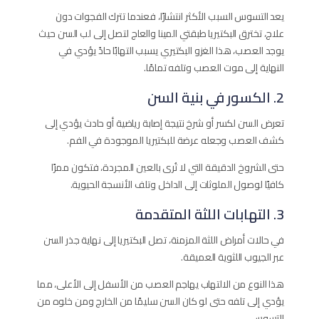
يعد التسوس السبب الأكثر انتشارًا، فعندما تترك الفجوات دون
علاج، تخترق البكتيريا طبقتي المينا والعاج لتصل إلى لب السن حيث
يوجد العصب، هذا الغزو البكتيري يسبب التهابًا حادً يؤدي في
النهاية إلى موت العصب وتلفه تمامًا.
2. الكسور في بنية السن
تعرض السن لكسر أو شرخ نتيجة إصابة رياضية أو حادث يؤدي إلى
كشف العصب وجعله عرضة للبكتيريا الموجودة في الفم.
حتى الشروخ الدقيقة التي لا تُرى بالعين المجردة، فتكون ممرًا
كافيًا لوصول الملوثات إلى الداخل وتلف الأنسجة الحيوية.
3. التهابات اللثة المتقدمة
في حالات أمراض اللثة المزمنة، تصل البكتيريا إلى نهاية جذر السن
عبر الجيوب اللثوية العميقة.
هذا النوع من الالتهاب يهاجم العصب من الأسفل إلى الأعلى، مما
يؤدي إلى تلفه حتى لو كان السن سليمًا من الخارج ومن خلوه من
التسوس.