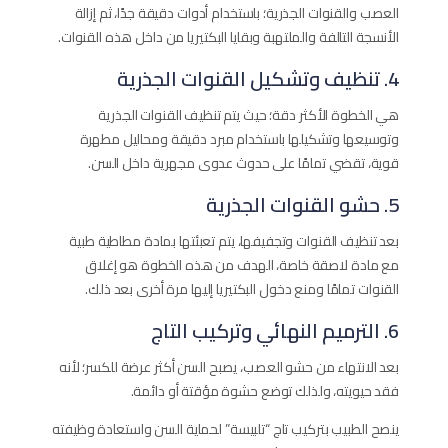
العصب والقنوات الجذرية؛ باستخدام أدوات دقيقة جدًا، ثم إزالة
الأنسجة التالفة والملتهبة وبقايا البكتيريا من داخل هذه القنوات.
4. تنظيف وتشكيل القنوات الجذرية
هي الخطوة الأكثر دقة؛ حيث يتم تنظيف القنوات الجذرية
وتوسيعها وتشكيلها باستخدام مبرد دقيقة ومحاليل مطهرة
قوية، تقضي تمامًا على حدوث عدوى مجهرية داخل السن.
5. حشو القنوات الجذرية
بعد تنظيف القنوات وتجفيفها، يتم تعبئتها بمادة مطاطية طبية
مع مادة لاصقة خاصة، الهدف من هذه الخطوة هو إغلاق
القنوات تمامًا ومنع دخول البكتيريا إليها مرة أخرى بعد ذلك.
6. الترميم النهائي وتركيب التاج
بعد الانتهاء من حشو العصب، يصبح السن أكثر عرضة للكسر؛ لأنه
فقد حيويته، ولذلك توضع حشوة مؤقتة أو دائمة.
ينصح الطبيب بتركيب تاج “تلبيسة” لحماية السن واستعادة وظيفته