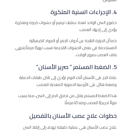
4. الإجراءات السنية المتكررة
خضوع السن الواحد لعدة عمليات ترميم أو حشوات كبيرة ومتكررة
يؤدي إلى إجهاد العصب.
كما أن الحرارة الناتجة عن أدوات الحفر أو المواد الكيميائية
المستخدمة في بعض الحشوات القديمة تسبب تهيجًا مزمنًا ينتهي
بتلف العصب بمرور الوقت.
5. الضغط المستمر ” صرير الأسنان”
عادة الجز على الأسنان أثناء النوم تؤدي إلى تآكل طبقات الحماية
وضغط هائل على الأوعية الدموية المغذية للعصب.
هذا الضغط المستمر يقلل من تدفق الدم إلى السن، مما يسبب
موتًا تدريجيًا للعصب وصداعًا مزمنًا.
خطوات علاج عصب الأسنان بالتفصيل
علاج عصب الأسنان هي عملية دقيقة تهدف إلى إنقاذ السن