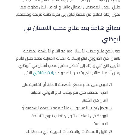
خلال التخدير الموضعي الفعال والشرح الوافي لكل خطوة، مما
يحول رحلة العلاج من مصدر قلق إلى تجربة طبية مريحة ومنظمة.
نصائح هامة بعد علاج عصب الأسنان في
أبوظبي
حتى ينجح علاج عصب الأسنان وسرعة التئام الأنسجة المحيطة
بالسن، من الضروري اتباع إرشادات العناية المنزلية بدقة خلال الأيام
الأولى التي تلي زيارتك إلى أفضل دكتور عصب أسنان في أبوظبي،
ومن أهم النصائح التي يقدمها لك خبراء
عيادة دافنشي
الآتي:
احرص على عدم مضغ الأطعمة الصلبة أو القاسية على
الجزء المصاب حتى يتم تركيب التاج النهائي لحماية
السن من الكسر.
يفضل تجنب المشروبات والأطعمة شديدة السخونة أو
البرودة في الساعات الأولى؛ لتجنب تهيج الأنسجة
الحساسة.
تناول المسكنات والمضادات الحيوية التي حددها لك