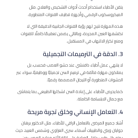
يتقن الأطباء استخدام أحدث أدوات التشخيص والعلاج، مثل
الميكروسكوب الرقمي وأجهزة تنظيف القنوات المتطورة.
هذه المهارة تتيح لهم رؤية القنوات الجانبية الدقيقة التي لا
تكتشفها العين المجردة، وبالتالي يضمن تعقيمًا كاملًا للقنوات
ومنع تكرار الالتهاب في المستقبل.
3. الدقة في الترميمات التجميلية
لا ينتهي عمل أطباء دافنشي عند حشو العصب فحسب، بل
يمتلكون مهارة فائقة في ترميم السن تجميليًا ووظيفيًا، سواء عبر
الحشوات المتطورة أو التيجان المصممة رقميًا.
كما يحرص الأطباء على إعادة السن لشكلها الطبيعي بما يتماشى
مع جمال الابتسامة الكاملة.
4. التعامل الإنساني وخلق تجربة مريحة
أشاد جميع المرضى بالتعامل الراقي للأطباء، مثل الدكتور برهان
جوليان ويتي والطبيبات أسماء، سري العزاوي وشمس العبيد، حيث
يهتم كل طبيب داخل العيادة على إزالة الألم وعلاج العصب من