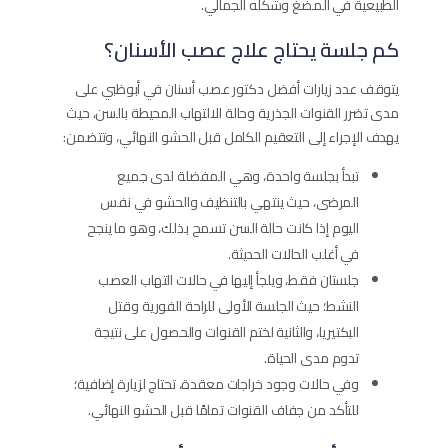
الطبيعية في المضغ وشكله الجمالي.
كم جلسة يحتاج علاج عصب الأسنان؟
يتوقف عدد زيارات أفضل دكتور عصب أسنان في أبوظبي على
مدى تضرر القنوات الجذرية وحالة الالتهاب المحيطة بالسن، حيث
يهدف الإجراء إلى التعقيم الكامل قبل الحشو النهائي، وتتضمن:
تبدأ بجلسة واحدة، وهي المفضلة لدى جميع
المرضى، حيث ينتهي بالتنظيف والحشو في نفس
اليوم إذا كانت حالة السن تسمح بذلك، وهو ما ينجح
في أغلب الحالات الحديثة.
جلستان فقط، ويلجأ إليها في حالات التهاب العصب
النشط؛ حيث الجلسة الأولى للراحة الفورية وقتل
البكتيريا، والثانية لختم القنوات والحصول على نتيجة
تدوم مدى الحياة.
وفي حالات وجود خراجات معقدة، تحتاج لزيارة إضافية؛
للتأكد من جفاف القنوات تمامًا قبل الحشو النهائي.