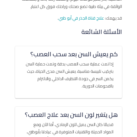
الواثقة في بيئة طبية تضع صحتك وراحتك فوق كل اعتبار.
قد يهمك:
علاج قناة الجذر في أبو ظبي
.
الأسئلة الشائعة
كم يعيش السن بعد سحب العصب؟
إذا تمت عملية سحب العصب بدقة وتمت حماية السن
بتركيب تلبيسة مناسبة، يعيش السن مدى الحياة، حيث
يكمن السر في جودة التنظيف الداخلي والالتزام
بالفحوصات الدورية.
هل يتغير لون السن بعد علاج العصب؟
قديمًا كان السن يميل للون الرمادي، أما الآن ومع
المواد الحديثة والتقنيات المتوفرة في عيادتنا بأبوظبي،