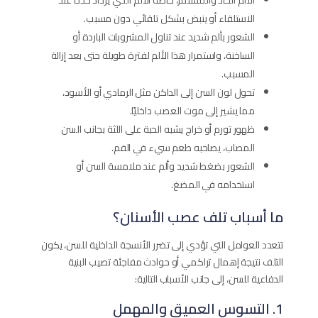
الألم الحاد والمستمر، خاصةً الألم الذي يزداد حدة عند
الاستلقاء أو ينبض بشكل تلقائي دون مسبب.
الشعور بألم شديد عند تناول المشروبات الباردة أو
الساخنة، واستمرار هذا الألم لفترة طويلة حتى بعد إزالة
المسبب.
تحول لون السن إلى الداكن مثل الرمادي أو الأسود،
مما يشير إلى موت العصب داخليًا.
ظهور تورم أو خراج يشبه الحبة على اللثة بجانب السن
المصاب، يصاحبه طعم سيء في الفم.
الشعور بضغط شديد وألم عند ملامسة السن أو
استخدامه في المضغ.
ما أسباب تلف عصب الأسنان؟
تتعدد العوامل التي تؤدي إلى تضرر الأنسجة الداخلية للسن، يكون
التلف نتيجة إهمال تراكمي أو حوادث مفاجئة تصيب البنية
الدفاعية للسن، إلى جانب الأسباب التالية:
1. التسوس العميق والمهمل