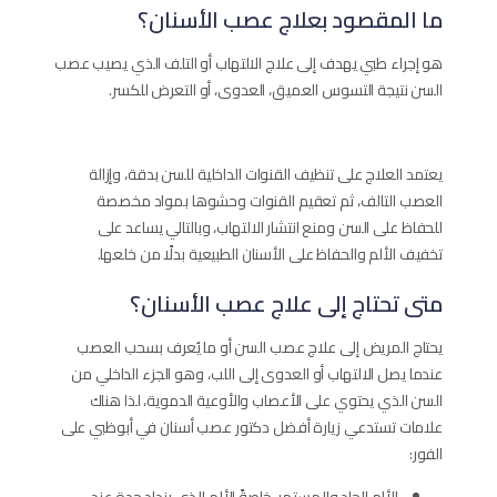
ما المقصود بعلاج عصب الأسنان؟
هو إجراء طبي يهدف إلى علاج الالتهاب أو التلف الذي يصيب عصب
السن نتيجة التسوس العميق، العدوى، أو التعرض للكسر.
يعتمد العلاج على تنظيف القنوات الداخلية للسن بدقة، وإزالة
العصب التالف، ثم تعقيم القنوات وحشوها بمواد مخصصة
للحفاظ على السن ومنع انتشار الالتهاب، وبالتالي يساعد على
تخفيف الألم والحفاظ على الأسنان الطبيعية بدلًا من خلعها.
متى تحتاج إلى علاج عصب الأسنان؟
يحتاج المريض إلى علاج عصب السن أو ما يُعرف بسحب العصب
عندما يصل الالتهاب أو العدوى إلى اللب، وهو الجزء الداخلي من
السن الذي يحتوي على الأعصاب والأوعية الدموية، لذا هناك
علامات تستدعي زيارة أفضل دكتور عصب أسنان في أبوظبي على
الفور: