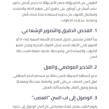
الطبيعي من الخلع وإزالة مصدر الألم نهائيًا، لذا يحرص أفضل دكتور
عصب أسنان في أبوظبي على تطبيق أعلى معايير الدقة والكفاءة،
واستئصال الالتهاب من جذوره لاستعادة صحة فمك بأمان
وكفاءة، عبر هذه الخطوات:
1. الفحص الدقيق والتصوير الإشعاعي
يبدأ العلاج بتشخيص دقيق باستخدام الأشعة السينية (X-ray) أو
التصوير ثلاثي الأبعاد لتحديد شكل القنوات الجذرية ومدى انتشار
الالتهاب، والمساعدة في وضع خطة علاجية دقيقة تناسب حالة
السن.
2. التخدير الموضعي والعزل
تخدير المنطقة المحيطة بالسن تمامًا، ثم استخدام الحاجز المطاطي
لعزل السن المصاب عن باقي الفم، والحفاظ عليه جافًا ومعقمًا
ويمنع وصول اللعاب والبكتيريا أثناء العمل.
3. الوصول إلى لب السن “العصب”
يقوم الطبيب بعمل فتحة صغيرة في تاج السن للوصول إلى حجرة