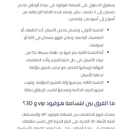
يستغرق الحصول على ابتسامة هوليود في عيادة أبوظبي ما بين
جلستين إلى 3 جلسات عمل، وتمتد هذه الفترة الإجمالية من
أسبوع إلى أسبوعين، وتتضمن:
الجلسة الأولى، وتشمل فحص الأسنان، أخذ الطبعات أو
المقاسات الرقمية، وعلاج ظهور مشاكل في اللثة أو
تسوسات.
أما الجلسة الثانية، يتم فيها برد طبقة بسيطة جدًا من
ميناء الأسنان، في حال اختيار الفينير، وأخذ المقاسات
النهائية لإرسالها للمختبر، مع تركيب قشور مؤقتة
لحماية الأسنان.
الجلسة الثالثة، يتم فيها إزالة القشور المؤقتة، وتثبيت
قشور الخزف الدائمة وتعديلها لتناسب الإطباق تمامًا.
ما الفرق بين ابتسامة هوليود vip و 3D؟
يمنحك فهم الاختلافات بين ابتسامة هوليود VIP والابتسامات
ثلاثية الأبعاد 3D القدرة على اختيار التجربة التي تناسب تطلعاتك
وميزانيتك في عيادة أبوظبي، وعلى هذا نوضح الفروق الأساسية