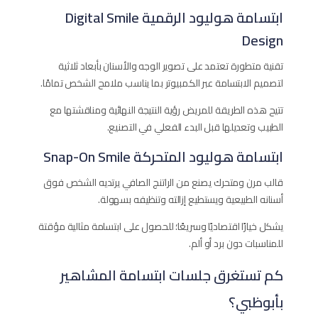
ابتسامة هوليود الرقمية Digital Smile
Design
تقنية متطورة تعتمد على تصوير الوجه والأسنان بأبعاد ثلاثية
لتصميم الابتسامة عبر الكمبيوتر بما يناسب ملامح الشخص تمامًا.
تتيح هذه الطريقة للمريض رؤية النتيجة النهائية ومناقشتها مع
الطبيب وتعديلها قبل البدء الفعلي في التصنيع.
ابتسامة هوليود المتحركة Snap-On Smile
قالب مرن ومتحرك يصنع من الراتنج الصافي يرتديه الشخص فوق
أسنانه الطبيعية ويستطيع إزالته وتنظيفه بسهولة.
يشكل خيارًا اقتصاديًا وسريعًا؛ للحصول على ابتسامة مثالية مؤقتة
للمناسبات دون برد أو ألم.
كم تستغرق جلسات ابتسامة المشاهير
بأبوظبي؟