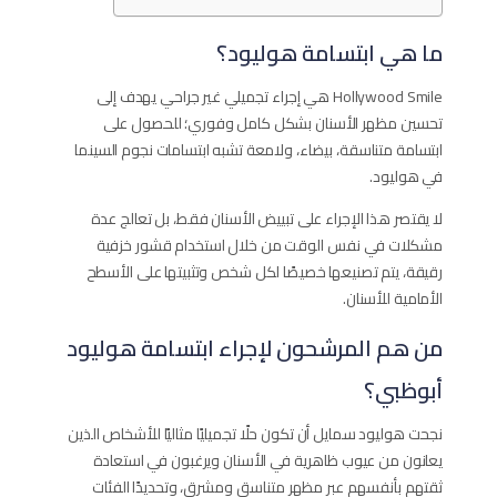
ما هي ابتسامة هوليود؟
Hollywood Smile هي إجراء تجميلي غير جراحي يهدف إلى
تحسين مظهر الأسنان بشكل كامل وفوري؛ للحصول على
ابتسامة متناسقة، بيضاء، ولامعة تشبه ابتسامات نجوم السينما
في هوليود.
لا يقتصر هذا الإجراء على تبييض الأسنان فقط، بل تعالج عدة
مشكلات في نفس الوقت من خلال استخدام قشور خزفية
رقيقة، يتم تصنيعها خصيصًا لكل شخص وتثبيتها على الأسطح
الأمامية للأسنان.
من هم المرشحون لإجراء ابتسامة هوليود
أبوظبي؟
نجحت هوليود سمايل أن تكون حلًا تجميليًا مثاليًا للأشخاص الذين
يعانون من عيوب ظاهرية في الأسنان ويرغبون في استعادة
ثقتهم بأنفسهم عبر مظهر متناسق ومشرق، وتحديدًا الفئات