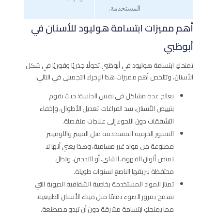
المستخدمة.
أهم مميزات ابتسامة هوليود للأسنان في
أبوظبي
تمنحكِ ابتسامة هوليود في أبوظبي تحولًا جذريًا وفوريًا في شكل
الأسنان، وتتلخص أهم مميزات هذا الإجراء التجميلي في التالي:
يعالج عدة مشاكل في نفس الجلسة؛ حيث يقوم
بتبييض الأسنان، سد الفراغات، تعديل الأطوال، وإخفاء
التشققات دون اللجوء إلى علاجات منفصلة.
القشور الخزفية المستخدمة مثل الفينير واللومينير
مصنوعة من مواد غير مسامية، وهذا يعني أنها لا
تمتص ألوان القهوة، الشاي، أو التدخين، وتظل
محتفظة ببريقها الناصع لسنوات طويلة.
تمتاز المواد المستخدمة بخاصية الشفافية الحيوية التي
تسمح بمرور الضوء تمامًا مثل ميناء الأسنان الطبيعية،
مما يمنحكِ ابتسامة مشرقة دون أن تبدو مصطنعة.