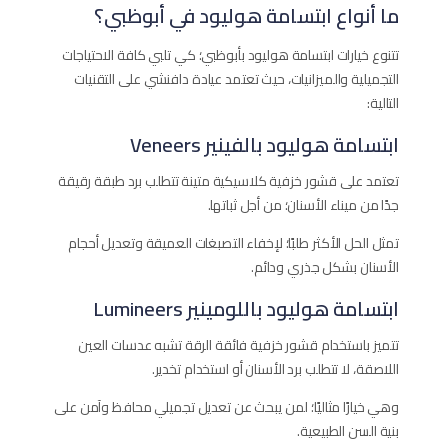
ما أنواع ابتسامة هوليود في أبوظبي؟
تتنوع خيارات ابتسامة هوليود بأبوظبي؛ كي تلبي كافة الاحتياجات
التجميلية والميزانيات، حيث تعتمد عيادة دافنشي على التقنيات
التالية:
ابتسامة هوليود بالفينير Veneers
تعتمد على قشور خزفية كلاسيكية متينة تتطلب برد طبقة رقيقة
جدًا من ميناء الأسنان؛ من أجل ثباتها.
تمثل الحل الأكثر طلبًا؛ لإخفاء التصبغات العميقة وتعديل أحجام
الأسنان بشكل جذري ودائم.
ابتسامة هوليود باللومينير Lumineers
تتميز باستخدام قشور خزفية فائقة الرقة تشبه عدسات العين
اللاصقة، لا تتطلب برد الأسنان أو استخدام تخدير.
وهي خيارًا مثاليًا؛ لمن يبحث عن تعديل تجميلي محافظ وآمن على
بنية السن الطبيعية.