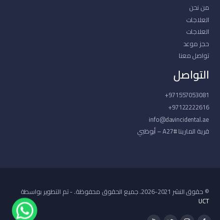
من نحن
العلاجات
العلاجات
حجز موعد
تواصل معنا
التواصل
971557053081+
97122222616+
info@davincidental.ae
قرية المارينا #A27 – أبوظبي
© حقوق النشر 2021-2026. جميع الحقوق محفوظة. - تم التطوير بواسطة
UCT