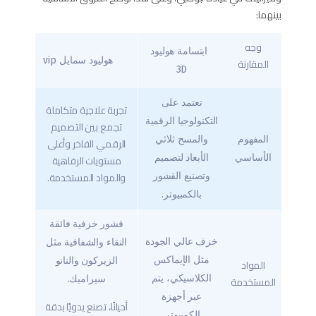
بينهما:
وجه
ابتسامة هوليود
هوليود سمايل vip
المقارنة
3D
تعتمد على
تجربة علاجية متكاملة
التكنولوجيا الرقمية
تجمع بين التصميم
المفهوم
والمسح ثلاثي
الرقمي الفاخر وأعلى
الأساسي
الأبعاد لتصميم
مستويات الرفاهية
والمواد المستخدمة.
وتصنيع القشور
بالكمبيوتر.
قشور خزفية فائقة
خزف عالي الجودة
النقاء والشفافية مثل
مثل الإيماكس
الزيركون والنانو
المواد
الكلاسيكي، يتم
المستخدمة
سيراميك.
عبر أجهزة
أحيانًا، تصنع يدويًا بدقة
الكمبيوتر.