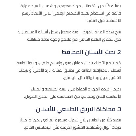
يمتلك كلًا من الأخصائي مهند سعودي وشمس العبيد مهارة
فائقة في استخدام تقنية التصميم الرقمي ثلاثي الأبعاد لرسم
الابتسامة قبل التنفيذ.
تتيح هذه الميزة للمريض رؤية وتعديل شكل أسنانه المستقبلي؛
حتى يتحقق التناغم الكامل مع ملامح وجهه بدقة متناهية.
2. نحت الأسنان المحافظ
كما يتميز الأطباء برهان جوليان ويتي وإسلام حلمي، وأيضًا الطبيبة
أسماء بالاحترافية العالية في تطبيق تقنيات البرد الأدنى أو تركيب
القشور بدون برد نهائيًا مثل اللومينير.
تضمن هذه المهارة الحفاظ على البنية الطبيعية والميناء
الأساسية للسن وحمايتها من الحساسية على المدى الطويل.
3. محاكاة البريق الطبيعي للأسنان
ينفرد كلًا من الطيبين بلال شهاب وسورة العزاوي بمهارة اختيار
درجات ألوان وشفافية القشور الخزفية مثل الإيماكس الفاخر.