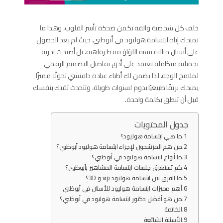
خلف كل شخصية واثقة تكمن ضحكة تأسر القلوب، وهذا ما
تمنحك إياه ابتسامة هوليود في أبوظبي، حيث لم يعد الحصول
على أسنان مثالية تشبه اللؤلؤ فقط رفاهية، بل أصبحت تجربة
تجميلية متكاملة تعتمد على أدق تفاصيل التصميم الرقمي
لملامح الوجه، لذا يضمن لك أطباء عيادة دافنشي تحولًا مميزًا
يمنحك بريقًا طبيعيًا يدوم لسنوات طويلة، وتتحدث ثقتك بنفسك
قبل أن تنطق بكلمة واحدة.
جدول المحتويات
ما هي ابتسامة هوليود؟
من هم المرشحون لإجراء ابتسامة هوليود أبوظبي؟
ما أنواع ابتسامة هوليود في أبوظبي؟
كم تستغرق جلسات ابتسامة المشاهير بأبوظبي؟
ما الفرق بين ابتسامة هوليود vip و 3D؟
أهم مميزات ابتسامة هوليود للأسنان في أبوظبي
من هو أفضل دكتور ابتسامة هوليود في أبوظبي؟
الخاتمة
الأسئلة الشائعة