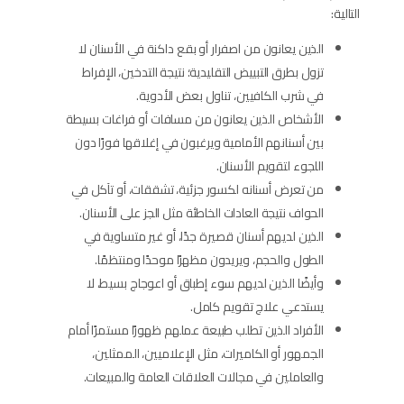
التالية:
الذين يعانون من اصفرار أو بقع داكنة في الأسنان لا
تزول بطرق التبييض التقليدية؛ نتيجة التدخين، الإفراط
في شرب الكافيين، تناول بعض الأدوية.
الأشخاص الذين يعانون من مسافات أو فراغات بسيطة
بين أسنانهم الأمامية ويرغبون في إغلاقها فورًا دون
اللجوء لتقويم الأسنان.
من تعرض أسنانه لكسور جزئية، تشققات، أو تآكل في
الحواف نتيجة العادات الخاطئة مثل الجز على الأسنان.
الذين لديهم أسنان قصيرة جدًا، أو غير متساوية في
الطول والحجم، ويريدون مظهرًا موحدًا ومنتظمًا.
وأيضًا الذين لديهم سوء إطباق أو اعوجاج بسيط، لا
يستدعي علاج تقويم كامل.
الأفراد الذين تطلب طبيعة عملهم ظهورًا مستمرًا أمام
الجمهور أو الكاميرات، مثل الإعلاميين، الممثلين،
والعاملين في مجالات العلاقات العامة والمبيعات.