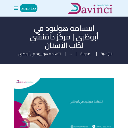
حجز موعد
ابتسامة هوليود في
الرئيسية
أبوظبي | مركز دافنشي
من نحن
لطب الأسنان
العلاجات
المدونة
الرئيسية
المدونة
...
ابتسامة هوليود في أبوظبي...
ميديا
تواصل معنا
حجز موعد