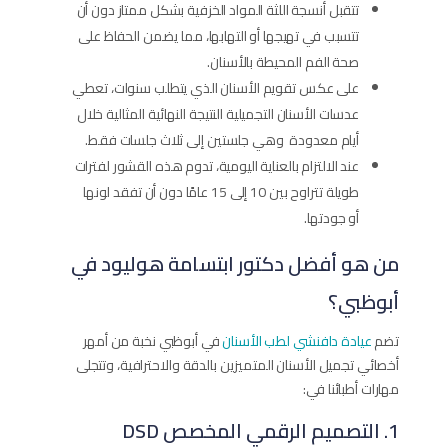
تتقبل أنسجة اللثة المواد الخزفية بشكل ممتاز دون أن
تتسبب في تهيجها أو التهابها، مما يضمن الحفاظ على
صحة الفم المحيطة بالأسنان.
على عكس تقويم الأسنان الذي يتطلب سنوات، تعطي
عدسات الأسنان التجميلية النتيجة النهائية المثالية خلال
أيام معدودة وهي جلستين إلى ثلاث جلسات فقط.
عند الالتزام بالعناية اليومية، تدوم هذه القشور لفترات
طويلة تتراوح بين 10 إلى 15 عامًا دون أن تفقد لونها
أو جودتها.
من هو أفضل دكتور ابتسامة هوليود في
أبوظبي؟
تضم
عيادة دافنشي لطب الأسنان
في أبوظبي نخبة من أمهر
أخصائي تجميل الأسنان المتميزين بالدقة والاحترافية، وتتجلى
مهارات أطبائنا في:
1. التصميم الرقمي المخصص DSD