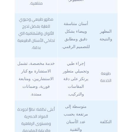
متناهية.
مظهر طبيعي وحيوي
أسنان متناسقة
للغاية بفضل تدرج
المظهر
وبيضاء بشكل
الألوان والشفافية التي
والنتيجة
دقيق ومطابق
تحاكي الأسنان الطبيعية
بدقة.
للتصميم الرقمي.
إجراء طبي
خدمة مخصصة، تشمل
وتجميلي متطور
الاستشارة مع كبار
طبيعة
يرتكز على دقة
الاستشاريين، ومتابعة
الخدمة
المقاسات
فورية، وضمانات
والتركيب.
ممتدة.
متوسطة إلى
أعلى تكلفة؛ نظرًا لجودة
مرتفعة بحسب
المواد الحصرية
التكلفة
عدد الأسنان
ومستوى الرفاهية
والرعاية المقدمة.
والتقنية