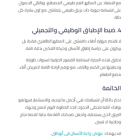
مع الابتعاد عن المظهر الغير طبيعي المصطنع، وبالتالي الحصول
على ابتسامة حيوية ذات بريق طبيعي يتماشى مع لون بشرة كل
حالة.
4. ضبط الإطباق الوظيفي والتجميلي
لا تقتصر مهارة أطباء دافنشي على المظهر الظاهري فقط، بل
يركزون على دراسة إطباق الأسنان وحركة الفكين بدقة تامة.
تحقق هذه الميزة استدامة القشور الخزفية لسنوات طويلة
وحمايتها من الكسر والتلف، مع توفير الراحة التامة للمريض أثناء
مضغ الطعام.
الخاتمة
تذكر دائمًا أن ابتسامتك هي أجمل ما ترتديه، والاستثمار فيها هو
بوابتك لثقة تتخطى الحدود، اتخذ الخطوة اليوم لتمنح وجهك
البريق الذي يستحقه، واجعل ضحكتك القادمة بداية لقصة نجاح
وجاذبية لا تنسى.
قد يهمك:
عروض زراعة الأسنان في أبوظبي
.