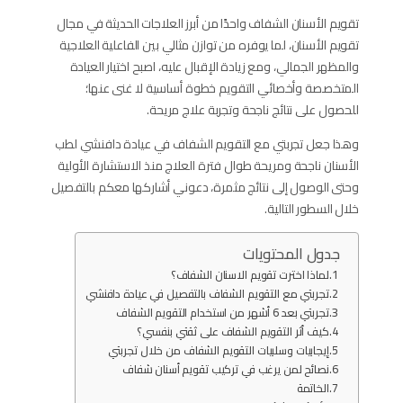
تقويم الأسنان الشفاف واحدًا من أبرز العلاجات الحديثة في مجال
تقويم الأسنان، لما يوفره من توازن مثالي بين الفاعلية العلاجية
والمظهر الجمالي، ومع زيادة الإقبال عليه، اصبح اختيار العيادة
المتخصصة وأخصائي التقويم خطوة أساسية لا غنى عنها؛
للحصول على نتائج ناجحة وتجربة علاج مريحة.
وهذا جعل تجربتي مع التقويم الشفاف​ في عيادة دافنشي لطب
الأسنان ناجحة ومريحة طوال فترة العلاج منذ الاستشارة الأولية
وحتى الوصول إلى نتائج مثمرة، دعوني أشاركها معكم بالتفصيل
خلال السطور التالية.
جدول المحتويات
لماذا اخترت تقويم الاسنان الشفاف؟
تجربتي مع التقويم الشفاف​ بالتفصيل في عيادة دافنشي
تجربتي بعد 6 أشهر من استخدام التقويم الشفاف
كيف أثر التقويم الشفاف على ثقتي بنفسي؟
إيجابيات وسلبيات التقويم الشفاف من خلال تجربتي
نصائح لمن يرغب في تركيب تقويم أسنان شفاف
الخاتمة