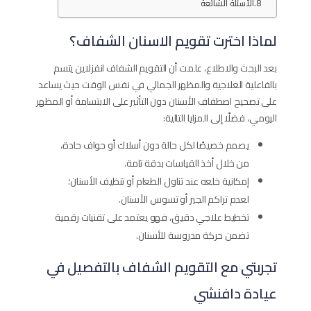
الأسئلة الشائعة
لماذا اخترت تقويم الاسنان الشفاف؟
بعد البحث والاطلاع، علمت أن التقويم الشفاف انفزلاين يتسم
بالفاعلية العلاجية والمظهر الجمالي في نفس الوقت حيث يساعد
على تصحيح اصطفاف الأسنان دون التأثير على الابتسامة أو المظهر
اليومي، فضلًا إلى المزايا التالية:
يصمم خصيصًا لكل حالة دون أسلاك أو حواف حادة،
من خلال أخذ القياسات بدقة تامة.
إمكانية خلعه عند تناول الطعام أو تنظيف الأسنان؛
لعدم تراكم الجير أو تسوس الأسنان.
تخطيط علاجي دقيق، فهو يعتمد على تقنيات رقمية
تضمن حركة مدروسة للأسنان.
تجربتي مع التقويم الشفاف​ بالتفصيل في
عيادة دافنشي