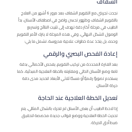
الشفاف
نجحت تجربتي مع التقويم الشفاف​ بعد مرور 6 أشهر من العلاج
بالتقويم الشفاف وظهور تحسن واضح في اصطفاف الأسنان، بدأ
الطبيب في مرحلة أكثر دقة تهدف إلى تثبيت النتائج وتسريع
الوصول للشكل النهائي، وفي هذه المرحلة لا يترك الأمر للتقويم
وحده، بل يتخذ عدة خطوات علاجية مدروسة، تشمل ما يلي:
إعادة الفحص البصري والرقمي
بعد الفترة المحددة من تركيب التقويم، يفحص الأخصائي بدقة
تامة وضع الأسنان الحالي ومقارنته بالخطة العلاجية المبدئية، كما
يستخدم تصويرًا رقميًا أو مسحًا ثلاثي الأبعاد لتحديد مدى دقة
حركة الأسنان.
تعديل الخطة العلاجية عند الحاجة
إذا لاحظ الطبيب أن بعض الأسنان لم تتحرك بالشكل المثالي، يتم
تحديث الخطة العلاجية ووضع قوالب جديدة مخصصة لتحقيق
ضبط أدق للحركة.