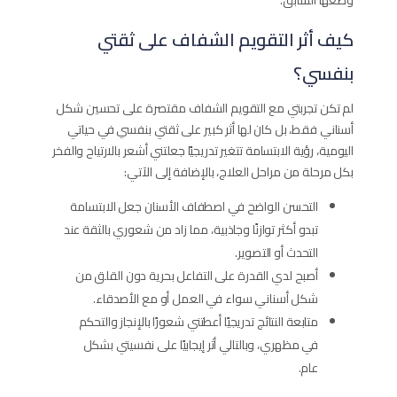
وضعها السابق.
كيف أثر التقويم الشفاف على ثقتي
بنفسي؟
لم تكن تجربتي مع التقويم الشفاف​ مقتصرة على تحسين شكل
أسناني فقط، بل كان لها أثر كبير على ثقتي بنفسي في حياتي
اليومية، رؤية الابتسامة تتغير تدريجيًا جعلتني أشعر بالارتياح والفخر
بكل مرحلة من مراحل العلاج، بالإضافة إلى الآتي:
التحسن الواضح في اصطفاف الأسنان جعل الابتسامة
تبدو أكثر توازنًا وجاذبية، مما زاد من شعوري بالثقة عند
التحدث أو التصوير.
أصبح لدي القدرة على التفاعل بحرية دون القلق من
شكل أسناني سواء في العمل أو مع الأصدقاء.
متابعة النتائج تدريجيًا أعطتني شعورًا بالإنجاز والتحكم
في مظهري، وبالتالي أثر إيجابيًا على نفسيتي بشكل
عام.