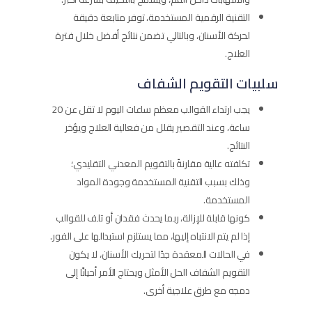
التقنية الرقمية المستخدمة، توفر متابعة دقيقة
لحركة الأسنان، وبالتالي تضمن نتائج أفضل خلال فترة
العلاج.
سلبيات التقويم الشفاف
يجب ارتداء القوالب معظم ساعات اليوم لا تقل عن 20
ساعة، وعند التقصير يقلل من فعالية العلاج ويؤخر
النتائج.
تكلفته عالية مقارنةً بالتقويم المعدني التقليدي؛
وذلك بسبب التقنية المستخدمة وجودة المواد
المستخدمة.
كونها قابلة للإزالة، ربما يحدث فقدان أو تلف للقوالب
إذا لم يتم الانتباه إليها، مما يستلزم استبدالها على الفور.
في الحالات المعقدة جدًا لتحريك الأسنان، لا يكون
التقويم الشفاف الحل الأمثل ويحتاج الأمر أحيانًا إلى
دمجه مع طرق علاجية أخرى.