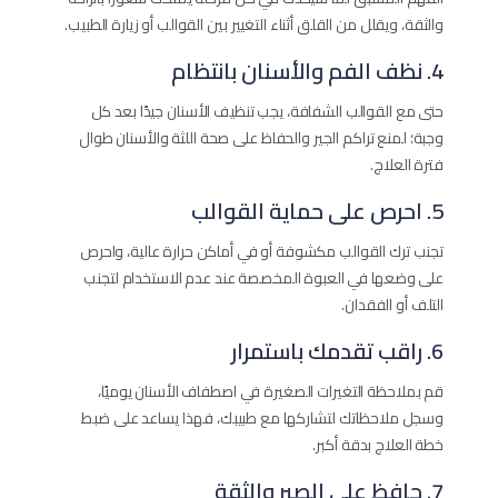
والثقة، ويقلل من القلق أثناء التغيير بين القوالب أو زيارة الطبيب.
4. نظف الفم والأسنان بانتظام
حتى مع القوالب الشفافة، يجب تنظيف الأسنان جيدًا بعد كل
وجبة؛ لمنع تراكم الجير والحفاظ على صحة اللثة والأسنان طوال
فترة العلاج.
5. احرص على حماية القوالب
تجنب ترك القوالب مكشوفة أو في أماكن حرارة عالية، واحرص
على وضعها في العبوة المخصصة عند عدم الاستخدام لتجنب
التلف أو الفقدان.
6. راقب تقدمك باستمرار
قم بملاحظة التغيرات الصغيرة في اصطفاف الأسنان يوميًا،
وسجل ملاحظاتك لتشاركها مع طبيبك، فهذا يساعد على ضبط
خطة العلاج بدقة أكبر.
7. حافظ على الصبر والثقة