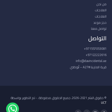
من نحن
العلاجات
العلاجات
حجز موعد
تواصل معنا
التواصل
971557053081+
97122222616+
info@davincidental.ae
قرية المارينا #A27 – أبوظبي
© حقوق النشر 2021-2026. جميع الحقوق محفوظة. - تم التطوير بواسطة
UCT