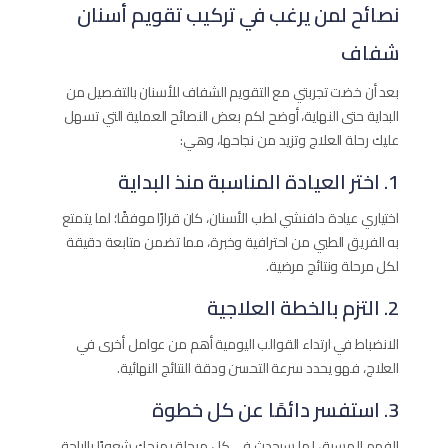
نصائح لمن يرغب في تركيب تقويم أسنان
شفاف
بعد أن خضت تجربتي مع التقويم الشفاف​ للأسنان بالتفصيل من
البداية حتى النهاية، أوضح لكم بعض النصائح العملية التي تسهل
عليك رحلة العلاج وتزيد من نجاحها، وهي:
1. اختر العيادة المناسبة منذ البداية
اختياري عيادة دافنشي لطب الأسنان، كان قرارًا موفقًا؛ لما يتمتع
به الفريق الطبي من احترافية وخبرة، مما تضمن متابعة دقيقة
لكل مرحلة ونتائج مرضية.
2. التزم بالخطة العلاجية
الانضباط في ارتداء القوالب اليومية أهم من عوامل أخرى في
العلاج، فهو يحدد سرعة التحسن ودقة النتائج النهائية.
3. استفسر دائمًا عن كل خطوة
الفهم المسبق لما سيحدث في كل مرحلة يمنحك شعورًا بالراحة