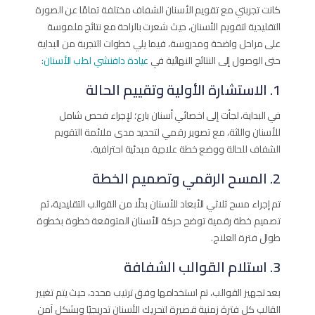
كانت تجربتي مع تقويم الأسنان الشفاف مختلفة تمامًا عن الصورة
التقليدية لتقويم الأسنان، حيث شعرت بالراحة مع نتائج ملموسة
على مراحل واضحة ومدروسة، فيما يلي خطوات التجربة من البداية
حتى الوصول إلى النتائج النهائية في
عيادة دافنشي لطب الأسنان
:
1. الاستشارة الأولية وتقييم الحالة
في البداية، لجأت إلى اخصائي أسنان بارع؛ لإجراء فحص شامل
للأسنان واللثة، مع تصوير رقمي لتحديد مدى ملائمة التقويم
الشفاف للحالة ووضع خطة علاجية مبدئية احترافية.
2. المسح الرقمي وتصميم الخطة
تم إجراء مسح ثلاثي الأبعاد للأسنان بدلًا من القوالب التقليدية، ثم
تصميم خطة رقمية توضح حركة الأسنان المتوقعة خطوة بخطوة
طوال فترة العلاج.
3. استلام القوالب الشفافة
بعد تجهيز القوالب، تم استخدامها وفق ترتيب محدد، حيث يتم تغيير
القالب كل فترة زمنية قصيرة لتحريك الأسنان تدريجيًا وبشكل آمن