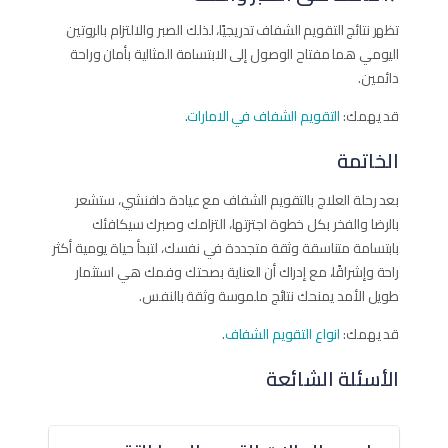
تظهر نتائج التقويم الشفاف تدريجيًا، لذلك الصبر والالتزام بالروتين
اليومي هما مفتاح الوصول إلى الابتسامة المثالية بأمان وراحة
دائمين.
قد يهمك:
التقويم الشفاف في الامارات
.
الخاتمة
بعد رحلة العلاج بالتقويم الشفاف مع عيادة دافنشي، ستشعر
بالرضا والفخر بكل خطوة اجتزتها، التزامك وصبرك سيكافئك
بابتسامة متناسقة وثقة متجددة في نفسك، لتبدأ حياة يومية أكثر
راحة وإشراقًا، مع إدراك أن العناية بصحتك وفمك هي استثمار
طويل الأمد يمنحك نتائج ملموسة وثقة بالنفس.
قد يهمك:
انواع التقويم الشفاف
.
الأسئلة الشائعة