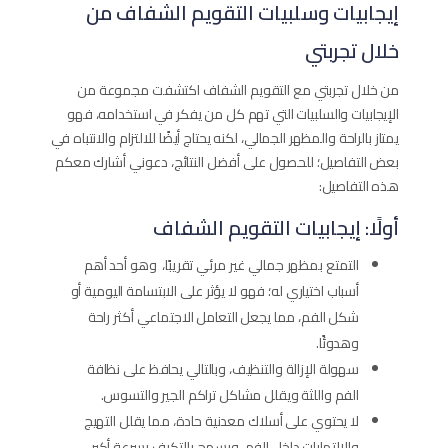
إيجابيات وسلبيات التقويم الشفاف من
خلال تجربتي
من خلال تجربتي مع التقويم الشفاف​ اكتشفت مجموعة من
الإيجابيات والسلبيات التي تهم كل من يفكر في استخدامه، فهو
يمتاز بالراحة والمظهر الجمالي، لكنه يحتاج أيضًا للالتزام والانتباه في
بعض التفاصيل؛ للحصول على أفضل النتائج، دعوني أشارك معكم
هذه التفاصيل:
أولًا: إيجابيات التقويم الشفاف
التمتع بمظهر جمالي غير مرئي تقريبًا، وهو أحد أهم
أسباب اختياري له؛ فهو لا يؤثر على الابتسامة اليومية أو
شكل الفم، مما يجعل التعامل الاجتماعي أكثر راحة
وهدوئًا.
سهولة الإزالة والتنظيف، وبالتالي يحافظ على نظافة
الفم واللثة ويقلل مشاكل تراكم الجير والتسوس.
لا يحتوي على أسلاك معدنية حادة، مما يقلل التهيج
والالتهابات داخل الفم، ويسمح بالتكيف بسرعة أكبر.