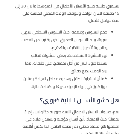
تستغرق جلسة حشو الأسنان للأطفال في المتوسط ما بين 20 إلى
45 دقيقة للسن الواحد، ويتوقف الوقت الفعلي للجلسة على
عدة عوامل تشمل:
حجم التسوس وعمقه، حيث التسوس السطحي ينتهي
سريعًا، بينما التسوس العميق الذي يقترب من العصب
يحتاج وقتًا أطول للتنظيف والتعقيم.
نوع الحشوة المستخدمة، بعض الحشوات تتطلب
تسليط ضوء الليزر من أجل تجفيفها على طبقات، مما
يزيد الوقت بضع دقائق.
كما أن استجابة الطفل وهدوءه داخل العيادة يمثلان
دورًا كبيرًا في إنهاء الإجراء سريعًا وبكفاءة عالية.
هل حشو الأسنان اللبنية ضروري؟
نعم، حشوات الاسنان للاطفال اللبنية ضرورية جدًا وليس إجراءً
تجميليًا؛ حيث الاعتقاد بأنها أسنان مؤقتة وتستبدل فلا داعي
لعلاجها هو اعتقاد خاطئ يضر بصحة الطفل، لذا تكمن أهمية
حشو الأسنان اللبنية في: