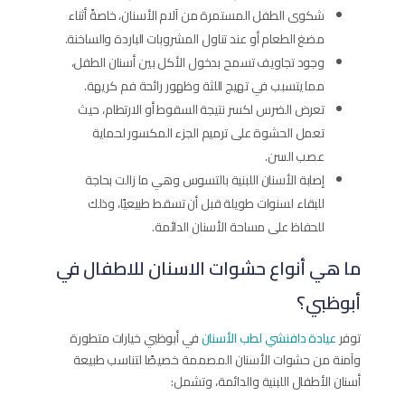
شكوى الطفل المستمرة من آلام الأسنان، خاصةً أثناء
مضغ الطعام أو عند تناول المشروبات الباردة والساخنة.
وجود تجاويف تسمح بدخول الأكل بين أسنان الطفل،
مما يتسبب في تهيج اللثة وظهور رائحة فم كريهة.
تعرض الضرس لكسر نتيجة السقوط أو الارتطام، حيث
تعمل الحشوة على ترميم الجزء المكسور لحماية
عصب السن.
إصابة الأسنان اللبنية بالتسوس وهي ما زالت بحاجة
للبقاء لسنوات طويلة قبل أن تسقط طبيعيًا، وذلك
للحفاظ على مساحة الأسنان الدائمة.
ما هي أنواع حشوات الاسنان للاطفال في
أبوظبي؟
توفر
عيادة دافنشي لطب الأسنان
في أبوظبي خيارات متطورة
وآمنة من حشوات الأسنان المصممة خصيصًا لتناسب طبيعة
أسنان الأطفال اللبنية والدائمة، وتشمل: