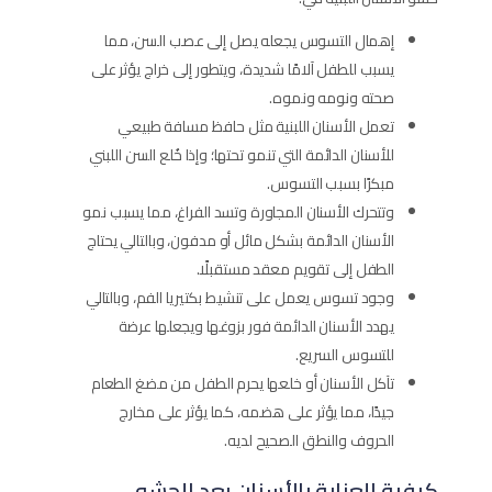
إهمال التسوس يجعله يصل إلى عصب السن، مما
يسبب للطفل آلامًا شديدة، ويتطور إلى خراج يؤثر على
صحته ونومه ونموه.
تعمل الأسنان اللبنية مثل حافظ مسافة طبيعي
للأسنان الدائمة التي تنمو تحتها؛ وإذا خُلع السن اللبني
مبكرًا بسبب التسوس.
وتتحرك الأسنان المجاورة وتسد الفراغ، مما يسبب نمو
الأسنان الدائمة بشكل مائل أو مدفون، وبالتالي يحتاج
الطفل إلى تقويم معقد مستقبلًا.
وجود تسوس يعمل على تنشيط بكتيريا الفم، وبالتالي
يهدد الأسنان الدائمة فور بزوغها ويجعلها عرضة
للتسوس السريع.
تآكل الأسنان أو خلعها يحرم الطفل من مضغ الطعام
جيدًا، مما يؤثر على هضمه، كما يؤثر على مخارج
الحروف والنطق الصحيح لديه.
كيفية العناية بالأسنان بعد الحشو