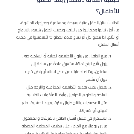
للأطفال؟
تتطلب أسنان الطفل عناية بسيطة ومستمرة بعد إجراء الحشوة،
من أجل ثباتها وحمايتها من التلف، وتجنيب الطفل شعور بالانزعاج
أو الألم، لذا ننصح كل أم باتباع هذه الخطوات؛ لأهميتها في حماية
أسنان الطفل:
منع الطفل من تناول الأطعمة الصلبة أو الساخنة حتى
يزول تأثير البنج تمامًا، ستغرق عادةً من ساعة إلى
ساعتين، وذلك لحمايته من عض لسانه أو باطن خديه
دون أن يشعر.
يفضل تجنب تقديم الأطعمة المطاطية واللزجة مثل
العلكة والحلوى الكراميل وأيضًا المأكولات القاسية
مثل المكسرات والثلج طوال فترة وجود الحشوة لمنع
تحركها أو كسرها.
الاستمرار في غسل أسنان الطفل بالفرشاة والمعجون
مرتين يوميًا، مع الحرص على تنظيف المنطقة المحيطة
بالحشوة بلطف شديد باستخدام فرشاة ذات شعيرات