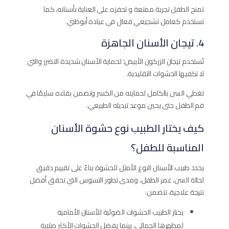
تمنح الطفل تجربة ممتعة و تحفزه على العناية بأسنانه، كما
تستخدم كعامل تشجيعي فعال في عيادة أبوظبي.
4. تيجان الأسنان الجاهزة
تُستخدم تيجان الزركون الأبيض؛ لحماية الأسنان شديدة التضرر والتي
لا تكفيها الحشوات التقليدية.
تغطي السن بالكامل لحمايته من الكسر وتضمن بقاءه سليمًا في
فم الطفل حتى يحين موعد تبديله الطبيعي.
كيف يختار الطبيب نوع حشوة الأسنان
المناسبة للطفل؟
يحدد طبيب الأسنان النوع الأمثل للحشوة بناءً على تقييم دقيق
لحالة السن، عمر الطفل، ومدى تطور التسوس التي تحقق أفضل
نتيجة علاجية، تتضمن:
يختار الطبيب الحشوات الضوئية للأسنان الأمامية
لمظهرها الجمالي، بينما يفضل الحشوات الأكثر صلابة