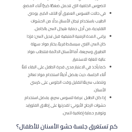
للضروس الخلفية التي تتحمل ضغطًا كبيرًا أثناء المضغ.
في حالات التسوس العميق أو التلف الكبير، يوصي
الطبيب باستخدام تيجان الأسنان بدلًا من الحشوات
التقليدية، من أجل حماية هيكل السن بالكامل.
يراعي المدة الزمنية المتبقية قبل تبديل السن؛ فإذا
كان السن اللبني سيسقط قريبًا، يختار مواد سهلة
التطبيق وسريعة، أما الأسنان الدائمة فتتطلب مواد
عالية للغاية للاستمرار.
كما يأخذ في الاعتبار مدى قدرة الطفل على البقاء ثابتًا
أثناء الجلسة، حيث يفضل أحيانًا استخدام مواد تعالج
وتتصلب سريعًا لتقليل وقت الجلوس على كرسي
الأسنان.
إذا كان الطفل عرضة لتسوس سريع، يفضل استخدام
حشوات الزجاج الأيوني؛ لقدرتها على إطلاق الفلورايد
وتوفير حماية إضافية للسن.
كم تستغرق جلسة حشو الأسنان للأطفال؟