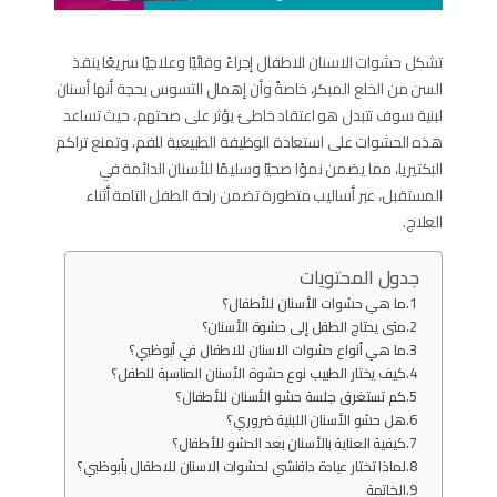
تشكل حشوات الاسنان للاطفال إجراءً وقائيًا وعلاجيًا سريعًا ينقذ
السن من الخلع المبكر، خاصةً وأن إهمال التسوس بحجة أنها أسنان
لبنية سوف تتبدل هو اعتقاد خاطئ يؤثر على صحتهم، حيث تساعد
هذه الحشوات على استعادة الوظيفة الطبيعية للفم، وتمنع تراكم
البكتيريا، مما يضمن نموًا صحيًا وسليمًا للأسنان الدائمة في
المستقبل، عبر أساليب متطورة تضمن راحة الطفل التامة أثناء
العلاج.
جدول المحتويات
ما هي حشوات الأسنان للأطفال؟
متى يحتاج الطفل إلى حشوة الأسنان؟
ما هي أنواع حشوات الاسنان للاطفال في أبوظبي؟
كيف يختار الطبيب نوع حشوة الأسنان المناسبة للطفل؟
كم تستغرق جلسة حشو الأسنان للأطفال؟
هل حشو الأسنان اللبنية ضروري؟
كيفية العناية بالأسنان بعد الحشو للأطفال؟
لماذا تختار عيادة دافنشي لحشوات الاسنان للاطفال بأبوظبي؟
الخاتمة