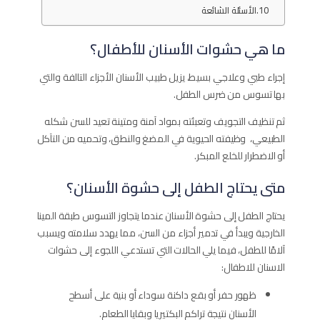
الأسئلة الشائعة
ما هي حشوات الأسنان للأطفال؟
إجراء طبي وعلاجي بسيط، يزيل طبيب الأسنان الأجزاء التالفة والتي
بها تسوس من ضرس الطفل.
ثم تنظيف التجويف وتعبئته بمواد آمنة ومتينة تعيد للسن شكله
الطبيعي، وظيفته الحيوية في المضغ والنطق، وتحميه من التآكل
أو الاضطرار للخلع المبكر.
متى يحتاج الطفل إلى حشوة الأسنان؟
يحتاج الطفل إلى حشوة الأسنان عندما يتجاوز التسوس طبقة المينا
الخارجية ويبدأ في تدمير أجزاء من السن، مما يهدد سلامته ويسبب
آلامًا للطفل، فيما يلي الحالات التي تستدعي اللجوء إلى حشوات
الاسنان للاطفال:
ظهور حفر أو بقع داكنة سوداء أو بنية على أسطح
الأسنان نتيجة تراكم البكتيريا وبقايا الطعام.