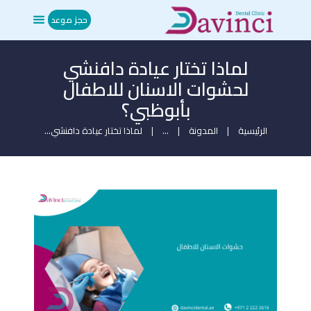
حجز موعد
لماذا تختار عيادة دافنشي
الرئيسية
لحشوات الاسنان للاطفال
من نحن
بأبوظبي؟
العلاجات
المدونة
الرئيسية
المدونة
...
لماذا تختار عيادة دافنشي...
ميديا
تواصل معنا
حجز موعد