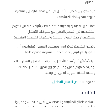
المطلق.
حيث تتحول زيارة طبيب الأسنان لدينا من مصدر قلق إلى مغامرة
مبهجة ينتظرها طفلك بشغف.
كما نتميز بتقديم رعاية طبية متكاملة تحت إشراف نخبة من الكوادر
المتخصصة في التعامل الذكي مع سلوكيات الأطفال،
مستخدمين أحدث المواد العلاجية والحشوات التجميلية المتطورة.
وضمان استعادة قوة السن ومظهره الطبيعي تمامًا دون أي
شعور بالألم، لتبقى ضحكة طفلك مشرقة وصحية دائمًا.
ندرك أيضًا أن آلام أسنان الأطفال مفاجئة ولا تحتمل الانتظار، لذلك
نوفر نظام مواعيد مرن وقسم طوارئ مجهز لاستقبال طفلك
وتقديم الإغاثة الفورية له في أي وقت.
قد يهمك:
تبييض الاسنان للاطفال
.
الخاتمة
ابتسامة طفلكِ المشرقة والصحية هي أغلى ما يملك، وحمايتها