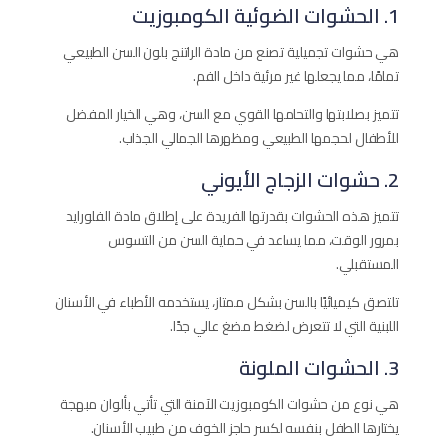
1. الحشوات الضوئية الكومبوزيت
هي حشوات تجميلية تصنع من مادة الراتنج بلون السن الطبيعي
تمامًا، مما يجعلها غير مرئية داخل الفم.
تتميز بصلابتها والتحامها القوي مع السن، وهي الخيار المفضل
للأطفال لحجمها الطبيعي ومظهرها الجمالي الجذاب.
2. حشوات الزجاج الأيوني
تتميز هذه الحشوات بقدرتها الفريدة على إطلاق مادة الفلورايد
بمرور الوقت، مما يساعد في حماية السن من التسوس
المستقبلي.
تلتصق كيميائيًا بالسن بشكل ممتاز، يستخدمه الأطباء في الأسنان
اللبنية التي لا تتعرض لضغط مضغ عالي جدًا.
3. الحشوات الملونة
هي نوع من حشوات الكومبوزيت الآمنة التي تأتي بألوان مبهجة
يختارها الطفل بنفسه لكسر حاجز الخوف من طبيب الأسنان.