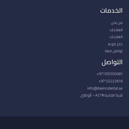
الخدمات
من نحن
العلاجات
العلاجات
حجز موعد
تواصل معنا
التواصل
971557053081+
97122222616+
info@davincidental.ae
قرية المارينا #A27 – أبوظبي