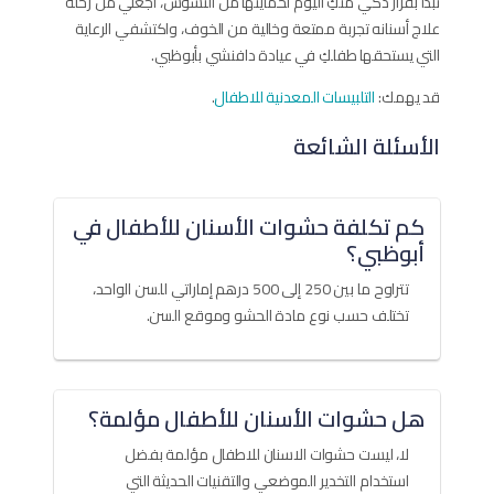
تبدأ بقرار ذكي منكِ اليوم لحمايتها من التسوس، اجعلي من رحلة
علاج أسنانه تجربة ممتعة وخالية من الخوف، واكتشفي الرعاية
التي يستحقها طفلكِ في عيادة دافنشي بأبوظبي.
قد يهمك:
التلبيسات المعدنية للاطفال
.
الأسئلة الشائعة
كم تكلفة حشوات الأسنان للأطفال في
أبوظبي؟
تتراوح ما بين 250 إلى 500 درهم إماراتي للسن الواحد،
تختلف حسب نوع مادة الحشو وموقع السن.
هل حشوات الأسنان للأطفال مؤلمة؟
لا، ليست حشوات الاسنان للاطفال مؤلمة بفضل
استخدام التخدير الموضعي والتقنيات الحديثة التي