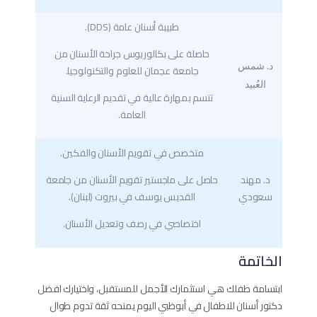
طبيبة أسنان عامة (DDS).
حاصلة على بكالوريوس جراحة الأسنان من
د. شمس
جامعة عجمان للعلوم والتكنولوجيا.
العُبيد
تتسم بمهارة عالية في تقديم الرعاية السنية
العامة.
متخصص في تقويم الأسنان والفكين.
د. مهند
حاصل على ماجستير تقويم الأسنان من جامعة
سعودي
القديس يوسف في بيروت (لبنان).
اختصاصي في رصف وتعديل الأسنان.
الخاتمة
ابتسامة طفلك هي استثمارك الأجمل للمستقبل، واختيارك افضل
دكتور أسنان للاطفال في أبوظبي اليوم يمنحه ثقة تدوم طوال