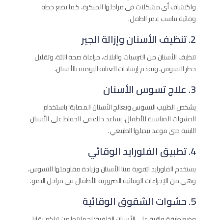
واكتشاف أي مشكلات في مراحلها المبكرة، كما يضع خطة
وقائية تناسب عمر الطفل.
2. تنظيف الأسنان وإزالة الجير
تنظيف الأسنان من الترسبات والبلاك، مراعاة صحة اللثة، وتقليل
خطر التسوس، ويقدم إرشادات للعناية اليومية بالأسنان.
3. علاج تسوس الأسنان
يشخص الطبيب التسوس ويعالج الأسنان المصابة؛ باستخدام
الحشوات المناسبة للأطفال، يساعد ذلك في الحفاظ على الأسنان
اللبنية حتى موعد تبديلها الطبيعي.
4. تطبيق الفلورايد الوقائي
يستخدم الفلورايد لتقوية مينا الأسنان وزيادة مقاومتها للتسوس،
وهي من الإجراءات الوقائية الضرورية للأطفال في مراحل النمو.
5. حشوات الشقوق الوقائية
وضع طبقة واقية على الأسنان الخلفية؛ لحمايتها من تراكم بقايا