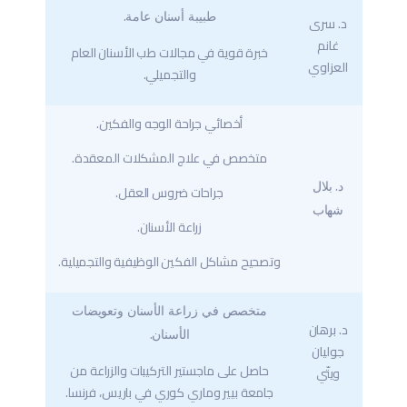
طبيبة أسنان عامة.
د. سرى
غانم
خبرة قوية في مجالات طب الأسنان العام
العزاوي
والتجميلي.
أخصائي جراحة الوجه والفكين.
متخصص في علاج المشكلات المعقدة.
د. بلال
جراحات ضروس العقل.
شهاب
زراعة الأسنان.
وتصحيح مشاكل الفكين الوظيفية والتجميلية.
متخصص في زراعة الأسنان وتعويضات
د. برهان
الأسنان.
جوليان
حاصل على ماجستير التركيبات والزراعة من
ويتّي
جامعة بيير وماري كوري في باريس، فرنسا.