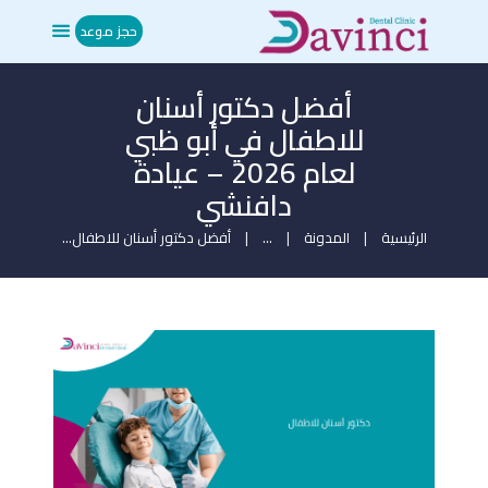
حجز موعد
أفضل دكتور أسنان
الرئيسية
للاطفال في أبو ظبي
من نحن
لعام 2026 – عيادة
العلاجات
دافنشي
المدونة
ميديا
الرئيسية
المدونة
...
أفضل دكتور أسنان للاطفال...
تواصل معنا
حجز موعد