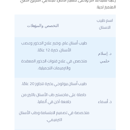
رعاية سنية بلا ألم وبأعلى معايير الأمان، فيما يلي الفريق الطبي
المتميز لدينا:
اسم طبيب
التخصص والمؤهلات
الاسنان
طبيب أسنان عام، وخبير علاج الجذور وعصب
الأسنان. خبرة 12 عامًا.
د. إسلام
متخصص في علاج قنوات الجذور المعقدة
حلمي
والترميمات التجميلية.
طبيب أسنان بيولوجي بخبرة تتجاوز 20 عامًا.
حاصلة على ماجستير طب الأسنان بالليزر من
د. أسماء
جامعة آخن في ألمانيا.
متخصصة في تصميم الابتسامة وطب الأسنان
الترميمي.