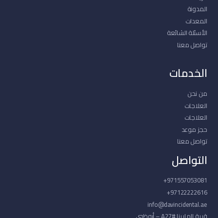
المدونة
المعدات
الأسئلة الشائعة
تواصل معنا
الخدمات
من نحن
العلاجات
العلاجات
حجز موعد
تواصل معنا
التواصل
971557053081+
97122222616+
info@davincidental.ae
قرية المارينا #A27 – أبوظبي