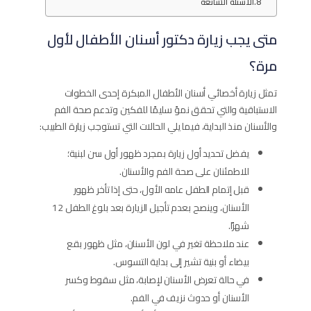
الأسئلة الشائعة
متى يجب زيارة دكتور أسنان الأطفال لأول
مرة؟
تمثل زيارة أخصائي أسنان الأطفال المبكرة إحدى الخطوات
الاستباقية والتي تحقق نموً سليمًا للفكين وتدعم صحة الفم
والأسنان منذ البداية، فيما يلي الحالات التي تستوجب زيارة الطبيب:
يفضل تحديد أول زيارة بمجرد ظهور أول سن لبنية؛
للاطمئنان على صحة الفم والأسنان.
قبل إتمام الطفل عامه الأول، حتى إذا تأخر ظهور
الأسنان، وينصح بعدم تأجيل الزيارة بعد بلوغ الطفل 12
شهرًا.
عند ملاحظة تغير في لون الأسنان، مثل ظهور بقع
بيضاء أو بنية تشير إلى بداية التسوس.
في حالة تعرض الأسنان لإصابة، مثل سقوط وكسر
الأسنان أو حدوث نزيف في الفم.