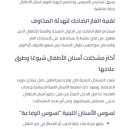
يسهل تشخيص التسوس وتصميم أجهزة تقويم أسنان الأطفال
بدقة متناهية.
تقنية الغاز الضاحك لتهدئة المخاوف
استخدام الغاز الضاحك من الحلول المريحة والآمنة للأطفال الذين
يعانون من قلق مفرط، إذ يساعدهم على الاسترخاء التام
والاندماج مع الطبيب طوال الجلسة دون شعور بالخوف أو التوتر.
أكثر مشكلات أسنان الأطفال شيوعًا وطرق
علاجها
تتعدد المشاكل الصحية التي تواجه فم الطفل خلال مراحل نموه
المختلفة، ويعود ذلك لطبيعة الأسنان اللبنية الحساسة وعادات
التغذية؛ لذا فإن التدخل المبكر من قبل دكتور أسنان للاطفال
يحمي مستقبل ابتسامتهم، ومن أبرز هذه المشكلات:
تسوس الأسنان اللبنية “تسوس الرضاعة”
يظهر نتيجة بقاء بقايا الحليب أو العصائر في فم الطفل