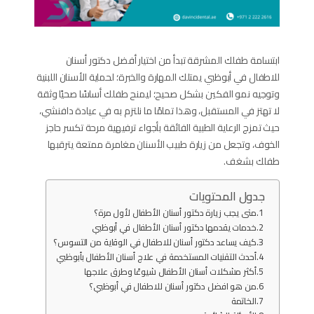
ابتسامة طفلك المشرقة تبدأ من اختيار أفضل دكتور أسنان
للاطفال في أبوظبي يمتلك المهارة والخبرة؛ لحماية الأسنان اللبنية
وتوجيه نمو الفكين بشكل صحيح؛ ليمنح طفلك أساسًا صحيًا وثقة
لا تهتز في المستقبل، وهذا تمامًا ما نلتزم به في عيادة دافنشي،
حيث تمزج الرعاية الطبية الفائقة بأجواء ترفيهية مرحة تكسر حاجز
الخوف، وتجعل من زيارة طبيب الأسنان مغامرة ممتعة يترقبها
طفلك بشغف.
جدول المحتويات
متى يجب زيارة دكتور أسنان الأطفال لأول مرة؟
خدمات يقدمها دكتور أسنان الأطفال في أبوظبي
كيف يساعد دكتور أسنان للاطفال في الوقاية من التسوس؟
أحدث التقنيات المستخدمة في علاج أسنان الأطفال بأبوظبي
أكثر مشكلات أسنان الأطفال شيوعًا وطرق علاجها
من هو افضل دكتور أسنان للاطفال في أبوظبي؟
الخاتمة