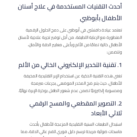
أحدث التقنيات المستخدمة في علاج أسنان
الأطفال بأبوظبي
تعتمد عيادة دافنشي في أبوظبي على دمج الحلول الرقمية
المتطورة مع الرعاية اللطيفة، من أجل توفير تجربة علاجية لأسنان
الأطفال خالية تمامًا من الألم وبأعلى معايير الدقة والأمان،
وتتضمن:
1. تقنية التخدير الإلكتروني الخالي من الألم
تغني هذه التقنية الذكية عن استخدام الإبر التقليدية المخيفة
للأطفال، حيث يتم ضخ المخدر الموضعي بجرعات مبرمجة
ومحسوبة إلكترونيًا تضمن عدم شعور الطفل بوخزة الإبرة نهائيًا.
2. التصوير المقطعي والمسح الرقمي
ثلاثي الأبعاد
استبدال الطبعات السنية التقليدية المزعجة للأطفال بأحدث
ماسحات ضوئية مريحة ترسم دليل فوري للفم عالي الدقة، مما