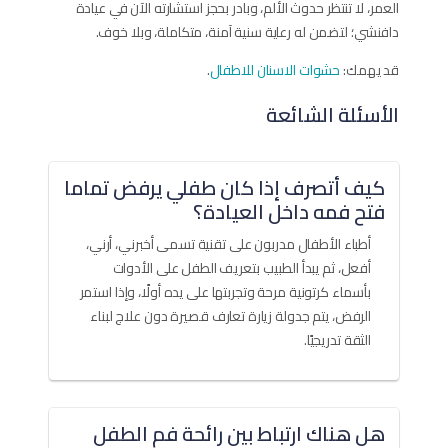
العمر، لا تنتظر حدوث الألم، وبادر بحجز استشارته الآن في عيادة
دافنشي؛ لتضمن له رعاية سنية آمنة، متكاملة، وبلا خوف.
قد يهمك:
حشوات الاسنان للاطفال
.
الأسئلة الشائعة
كيف أتصرف إذا كان طفلي يرفض تماما
فتح فمه داخل العيادة؟
أطباء الأطفال مدربون على تقنية تسمى أخبرني، أرني،
أفعل، ثم يبدأ الطبيب بتعريف الطفل على الأدوات
بأسماء كرتونية مرحة وتجربتها على يده أولًا، وإذا استمر
الرفض، يتم جدولة زيارة تعارف قصيرة دون علاج لبناء
الثقة تدريجيًا.
هل هناك ارتباط بين رائحة فم الطفل