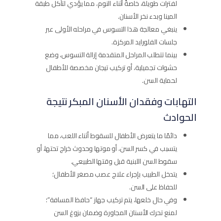
لفترات طويلة، خاصةً أثناء النوم، مما يؤدي لتآكل طبقة
المينا وبدء نخر الأسنان.
ينبغي معالجة هذا التسوس في مراحله الأولى عبر
جلسات الفلورايد المركزة.
بينما تتطلب المراحل المتقدمة إزالة التسوس، وضع
حشوات تجميلية، أو تركيب تيجان مخصصة للأطفال
لحماية السن.
التهابات وفقدان الأسنان المبكر نتيجة
الحوادث
دائمًا ما يتعرض الأطفال للسقوط أثناء اللعب، مما
يتسبب في كسر السن، أو موتها وحدوث خراج تحتها، أو
سقوط السن اللبنية قبل وقتها الطبيعي.
يتدخل الطبيب بإجراء علاج عصب مصغر للأطفال؛
للحفاظ على السن.
وفي حال خلعها، يتم تركيب جهاز “حافظ المسافة”؛
لمنع تحرك الأسنان المجاورة وضمان بزوغ السن