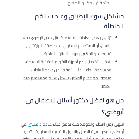
الدائمة في مكانها الصحيح.
مشاكل سوء الإطباق وعادات الفم
الخاطئة
تؤدي بعض العادات المستمرة مثل مص الإصبع، دفع
اللسان، أو الاستخدام المطول للمصاصة “اللهاية” إلى
تشوه نمو الفكين وبروز الأسنان الأمامية.
يتدخل الأخصائي عبر أجهزة التقويم الوقائية البسيطة،
ومساعدة الطفل على التوقف عن هذه العادات،
وتوجه نمو عظام الفكين بشكل سليم ومستقيم منذ
الصغر.
من هو افضل دكتور أسنان للاطفال في
أبوظبي؟
انتهى زمن البكاء والخوف؛ حيث يدمج أطباء
عيادة دافنشي
في
أبوظبي سيكولوجية الطفل بالحلول الرقمية المتطورة؛ لتقديم