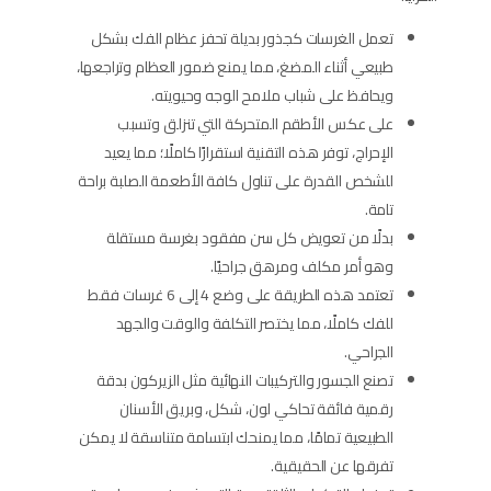
تعمل الغرسات كجذور بديلة تحفز عظام الفك بشكل
طبيعي أثناء المضغ، مما يمنع ضمور العظام وتراجعها،
ويحافظ على شباب ملامح الوجه وحيويته.
على عكس الأطقم المتحركة التي تنزلق وتسبب
الإحراج، توفر هذه التقنية استقرارًا كاملًا؛ مما يعيد
للشخص القدرة على تناول كافة الأطعمة الصلبة براحة
تامة.
بدلًا من تعويض كل سن مفقود بغرسة مستقلة
وهو أمر مكلف ومرهق جراحيًا.
تعتمد هذه الطريقة على وضع 4 إلى 6 غرسات فقط
للفك كاملًا، مما يختصر التكلفة والوقت والجهد
الجراحي.
تصنع الجسور والتركيبات النهائية مثل الزيركون بدقة
رقمية فائقة تحاكي لون، شكل، وبريق الأسنان
الطبيعية تمامًا، مما يمنحك ابتسامة متناسقة لا يمكن
تفرقها عن الحقيقية.