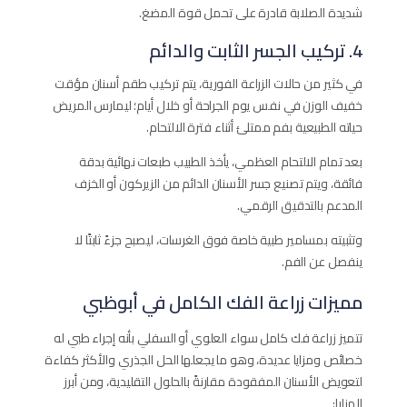
شديدة الصلابة قادرة على تحمل قوة المضغ.
4. تركيب الجسر الثابت والدائم
في كثير من حالات الزراعة الفورية، يتم تركيب طقم أسنان مؤقت
خفيف الوزن في نفس يوم الجراحة أو خلال أيام؛ ليمارس المريض
حياته الطبيعية بفم ممتلئ أثناء فترة الالتحام.
بعد تمام الالتحام العظمي، يأخذ الطبيب طبعات نهائية بدقة
فائقة، ويتم تصنيع جسر الأسنان الدائم من الزيركون أو الخزف
المدعم بالتدقيق الرقمي.
وتثبيته بمسامير طبية خاصة فوق الغرسات، ليصبح جزءً ثابتًا لا
ينفصل عن الفم.
مميزات زراعة الفك الكامل في أبوظبي
تتميز زراعة فك كامل سواء العلوي أو السفلي بأنه إجراء طبي له
خصائص ومزايا عديدة، وهو ما يجعلها الحل الجذري والأكثر كفاءة
لتعويض الأسنان المفقودة مقارنةً بالحلول التقليدية، ومن أبرز
المزايا: