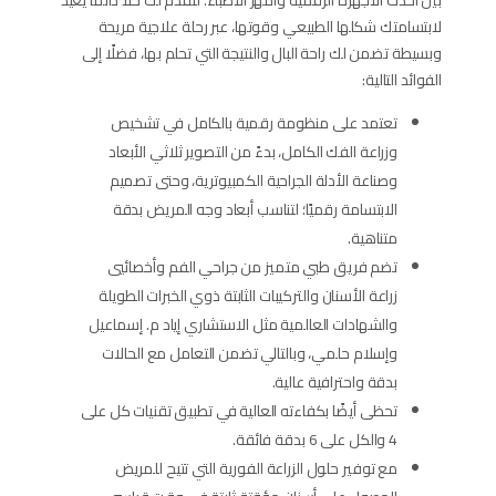
بين أحدث الأجهزة الرقمية وأمهر الأطباء؛ لتقدم لك حلًا دائمًا يعيد
لابتسامتك شكلها الطبيعي وقوتها، عبر رحلة علاجية مريحة
وبسيطة تضمن لك راحة البال والنتيجة التي تحلم بها، فضلًا إلى
الفوائد التالية:
تعتمد على منظومة رقمية بالكامل في تشخيص
وزراعة الفك الكامل، بدءً من التصوير ثلاثي الأبعاد
وصناعة الأدلة الجراحية الكمبيوترية، وحتى تصميم
الابتسامة رقميًا؛ لتناسب أبعاد وجه المريض بدقة
متناهية.
تضم فريق طبي متميز من جراحي الفم وأخصائيي
زراعة الأسنان والتركيبات الثابتة ذوي الخبرات الطويلة
والشهادات العالمية مثل الاستشاري إياد م. إسماعيل
وإسلام حلمي، وبالتالي تضمن التعامل مع الحالات
بدقة واحترافية عالية.
تحظى أيضًا بكفاءته العالية في تطبيق تقنيات كل على
4 والكل على 6 بدقة فائقة.
مع توفير حلول الزراعة الفورية التي تتيح للمريض