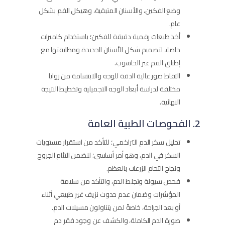
وضع الفكين، والأسنان المتبقية، وهيكل الفم بشكل
عام.
أخذ طبعات رقمية دقيقة للفكين؛ باستخدام كاميرات
خاصة، لتصميم شكل الأسنان الجديدة ومطابقتها مع
إطباق الفم عبر الحاسوب.
التقاط صور عالية الدقة للوجه والابتسامة من زوايا
مختلفة لدراسة أبعاد الوجه التجميلية وتخطيط النتيجة
النهائية.
2. الفحوصات الطبية العامة
تحليل سكر الدم التراكمي؛ للتأكد من استقرار مستويات
السكر في الدم، وهو أمر أساسي؛ لنضمن التئام الجروح
ونجاح التحام الزرعات بالعظم.
فحص سيولة وتجلط الدم، والتأكد من سلامة
المؤشرات وضمان عدم حدوث نزيف غير طبيعي أثناء
أو بعد الجراحة، خاصةً لمن يتناولون مسيلات الدم.
صورة الدم الكاملة، والكشف عن وجود فقر دم