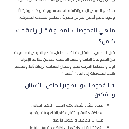
يستطيع المريض نزعه وتنظيفه بنفسه بسهولة، ولكنه يوفر ثباتًا
وقوة مضغ أفضل بمراحل مقارنةً بالأطقم التقليدية المتحركة.
ما هي الفحوصات المطلوبة قبل زراعة فك
كامل؟
قبل البدء في عملية زراعة الفك الكامل، يخضع المريض لمجموعة
من الفحوصات الطبية والسنية الدقيقة؛ لنضمن سلامة الإجراء
أولًا، والتخطيط للجراحة بنجاح وضمان استدامة الزرعات ثانيًا، وتنقسم
هذه الفحوصات إلى أمرين رئيسيين:
1. الفحوصات والتصوير الخاص بالأسنان
والفكين
تصوير ثلاثي الأبعاد وهو الفحص الأهم؛ لقياس
سماكة، كثافة، وارتفاع عظام الفك بدقة، وتحديد
مسارات الأعصاب والجيوب الأنفية.
أشعة ثنائية الأبعاد تعطي نظرة عامة وشاملة على