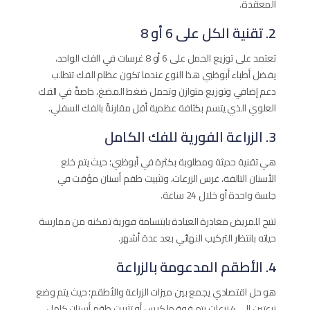
المعقدة.
2. تقنية الكل على 6 أو 8
تعتمد على توزيع الحمل على 6 أو 8 غرسات في الفك الواحد،
يفضل أطباء أبوظبي هذا النوع عندما تكون عظام الفك تتطلب
دعم إضافي وتوزيع متوازن وتحمل ضغط المضغ، خاصةً في الفك
العلوي الذي يتسم بكثافة عظمية أقل مقارنةً بالفك السفلي.
3. الزراعة الفورية للفك الكامل
هي تقنية حديثة ومطلوبة بكثرة في أبوظبي؛ حيث يتم خلع
الأسنان التالفة، غرس الزرعات، وتثبيت طقم أسنان مؤقت في
جلسة واحدة أو خلال 24 ساعة.
تتيح للمريض مغادرة العيادة بابتسامة فورية تمكنه من ممارسة
حياته بانتظار التركيب النهائي بعد عدة أشهر.
4. الأطقم المدعومة بالزراعة
هو حل اقتصادي يجمع بين ميزات الزراعة والأطقم؛ حيث يتم وضع
زرعتين إلى 4 زرعات يتم فوقها كبس أو تثبيت طقم أسنان كامل.