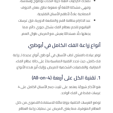
تمنحك التركيبات الثابتة حرية التحدث بوضوح وسلاسة،
وتنهي مشكلة اللثغة أو صعوبة نطق بعض الحروف
المصاحبة عادةً لأطقم الأسنان التقليدية.
عند الالتزام بنظافة الفم والمتابعة الدورية، فإن غرسات
التيتانيوم تلتحم بعظام الفك بشكل حيوي دائم، مما
يجعلها حلًا مستدامًا يعيش مع المريض طوال العمر.
أنواع زراعة الفك الكامل في أبوظبي
توفر عيادة دافنشي لطب الأسنان في أبو ظبي أنواع عديدة لـ زراعة
فك كامل، حيث تحدد التقنية المناسبة بناءً على حالة عظام الفك،
الميزانية، والتفضيلات الشخصية للمريض، وإليك أبرز هذه الأنواع:
1. تقنية الكل على أربعة (All-on-4)
هو الأكثر شيوعًا، يعتمد على تثبيت جسر الأسنان الكامل على 4
غرسات فقط في الفك الواحد.
توضع الغرسات الخلفية بزوايا مائلة للاستفادة القصوى من كتل
العظام المتوفرة، مما يغني المريض عن عمليات زراعة العظام