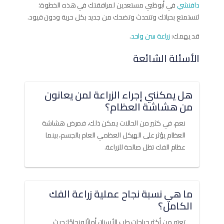
دافنشي
في أبوظبي مستعدين لمرافقتك في هذه الخطوة؛
لتستمتع بحياتك وتتحدث وتضحك من جديد بكل حرية ودون قيود.
قد يهمك:
زراعة سن واحد
.
الأسئلة الشائعة
هل يمكنني إجراء الزراعة لمن يعانون
من هشاشة العظام؟
نعم، في كثير من الحالات يمكن ذلك، فمرض هشاشة
العظام يؤثر على الهيكل العظمي العام بالجسم، بينما
عظام الفك تظل صالحة للزراعة.
ما هي نسبة نجاح عملية زراعة الفك
الكامل؟
تعتبر من أكثر جراحات طب الأسنان أمانًا ونجاحًا؛ حيث