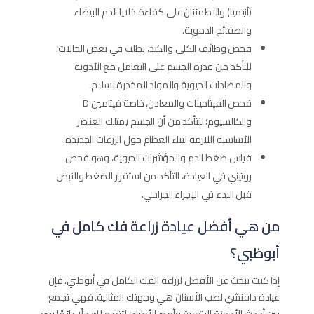
(أنيميا) والاطمئنان على كفاءة خلايا الدم البيضاء
والصفائح الدموية.
فحص وظائف الكلى والكبد، يطلب في بعض الحالات؛
للتأكد من قدرة الجسم على التعامل مع الأدوية
والمضادات الحيوية والمواد المخدرة بسلام.
فحص الفيتامينات والمعادن، خاصة فيتامين D
والكالسيوم؛ للتأكد من أن الجسم يمتلك العناصر
الأساسية اللازمة لبناء العظام حول الزرعات الجديدة.
قياس ضغط الدم والمؤشرات الحيوية، وهو فحص
روتيني في العيادة، للتأكد من استقرار الضغط والنبض
قبل البدء في الإجراء الجراحي.
من هي أفضل عيادة زراعة فك كامل في
أبوظبي؟
إذا كنت تبحث عن الأفضل لزراعة الفك الكامل في أبوظبي، فإن
عيادة دافنشي لطب الأسنان هي وجهتك المثالية، فهي تجمع