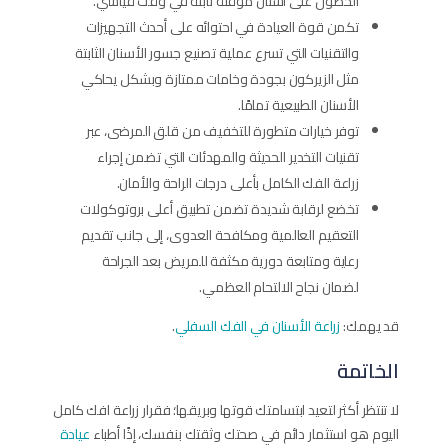
الحصول على أسنان مؤقتة ثابتة في وقت قياسي.
تكمن قوة العيادة في احتوائه على أحدث التجهيزات
والتقنيات التي تسرع عملية تصنيع جسور الأسنان الثابتة
مثل الزيركون بجودة وخامات ممتازة وبشكل يحاكي
الأسنان الطبيعية تمامًا.
توفر خيارات متطورة للتخفيف من قلق المرضى، عبر
تقنيات التخدير الحديثة والمهدئات التي تضمن إجراء
زراعة الفك الكامل بأعلى درجات الراحة والأمان.
تخضع لرقابة شديدة تضمن تطبيق أعلى بروتوكولات
التعقيم العالمية ومكافحة العدوى، إلى جانب تقديم
رعاية ومتابعة دورية مكثفة للمريض بعد الجراحة
لضمان نجاح الالتحام العظمي.
قد يهمك:
زراعة الأسنان في الفك السفلي
.
الخاتمة
لا تنتظر أكثر لتعيد ابتسامتك قوتها وبريقها؛ فقرار زراعة افك كامل
اليوم هو استثمار دائم في صحتك وثقتك بنفسك، إذًا أطباء
عيادة