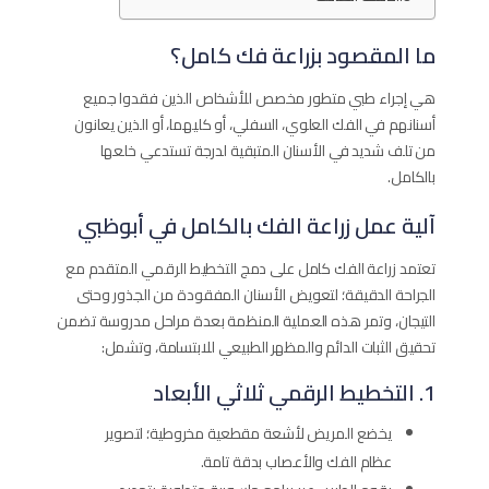
ما المقصود بزراعة فك كامل؟
هي إجراء طبي متطور مخصص للأشخاص الذين فقدوا جميع
أسنانهم في الفك العلوي، السفلي، أو كليهما، أو الذين يعانون
من تلف شديد في الأسنان المتبقية لدرجة تستدعي خلعها
بالكامل.
آلية عمل زراعة الفك بالكامل في أبوظبي
تعتمد زراعة الفك كامل على دمج التخطيط الرقمي المتقدم مع
الجراحة الدقيقة؛ لتعويض الأسنان المفقودة من الجذور وحتى
التيجان، وتمر هذه العملية المنظمة بعدة مراحل مدروسة تضمن
تحقيق الثبات الدائم والمظهر الطبيعي للابتسامة، وتشمل:
1. التخطيط الرقمي ثلاثي الأبعاد
يخضع المريض لأشعة مقطعية مخروطية؛ لتصوير
عظام الفك والأعصاب بدقة تامة.