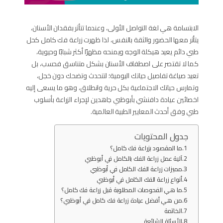
الابتسامة هي لغة التواصل الأولى، وعندما تتأثر بفقدان الأسنان،
يتأثر معها الحضور والثقة بالنفس، لذا ظهرت زراعة فك كامل كحل
طبي دائم يعيد هيكلة الوجه ويمنحه مظهرًا أكثر شبابًا وحيوية،
كما لا تقتصر على اصطفاف الأسنان بشكل متناسق فحسب، بل
تعيد صياغة تفاصيل حياتك اليومية؛ لتتحدث وتضحك دون خجل،
وتمارس حياتك الاجتماعية بكل حرية وانطلاق، وهو ما يسعى إليه
اخصائين عيادة دافنشي بأبوظبي جاهدين لإجراء الزراعة بأسلوب
طبي وفق أحدث المعايير الطبية العالمية.
جدول المحتويات
ما المقصود بزراعة فك كامل؟
آلية عمل زراعة الفك بالكامل في أبوظبي
مميزات زراعة الفك الكامل في أبوظبي
أنواع زراعة الفك الكامل في أبوظبي
ما هي الفحوصات المطلوبة قبل زراعة فك كامل؟
من هي أفضل عيادة زراعة فك كامل في أبوظبي؟
الخاتمة
الأسئلة الشائعة