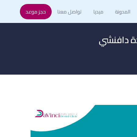
المدونة
ميديا
تواصل معنا
حجز موعد
ة دافنشي​