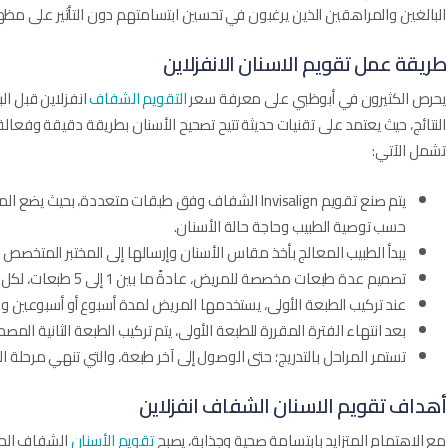
البالغين والمراهقين الذين يرغبون في تحسين ابتسامتهم دون التأثير على مظ
طريقة عمل تقويم الاسنان الانفزلاين
يحرص الكثيرون في أبوظبي على معرفة سعر
التقويم الشفاف
انفزلاين​ قبل 
النتائج، حيث يعتمد على تقنيات حديثة تتيح تصحيح الأسنان بطريقة دقيقة وفعال
تشمل الآتي:
يتم صنع تقويم Invisalign الشفاف وفق طبقات متعددة، 
حسب توصية الطبيب وحاجة حالة الأسنان.
يبدأ الطبيب المعالج بأخذ مقاس الأسنان وإرسالها إلى المختبر المتخصص
تصميم عدة طبعات مخصصة للمريض، عادةً ما بين 1 إلى 5 طبعات، لكل منها قوة محددة لتحريك الأسنان تدريجيًا.
عند تركيب الطبعة الأولى، يستخدمها المريض لمدة أسبوع أو أسبوعين وفق
بعد انتهاء الفترة المقررة للطبعة الأولى، يتم تركيب الطبعة الثانية الم
تستمر المراحل بالتدريج؛ حتى الوصول إلى آخر طبعة، والتي تنهي مرحلة ا
أهداف تقويم الاسنان الشفاف انفزلاين
مع الاهتمام المتزايد بابتسامة صحية وجذابة، يصبح
تقويم الأسنان
الشفاف الحل