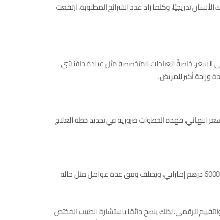
سنان تدريجيًا، وكلما زاد عدد الشرائح المطلوبة، ارتفعت
على السعر، خاصةً العيادات المتخصصة مثل عيادة دافنشي
 وراحة أكبر للمريض.
السعر النهائي، فهذه الخطوات ضرورية في تحديد خطة العلاج
يبدأ سعر التقويم الشفاف انفزلاين​ في الإمارات، تحديدًا في إمارة ابو ظبي بنحو 6000 درهم إماراتي، ويختلف وفق عدة عوامل مثل حالة
التقييم الرقمي، لذلك ينصح دائمًا باستشارة الطبيب المختص