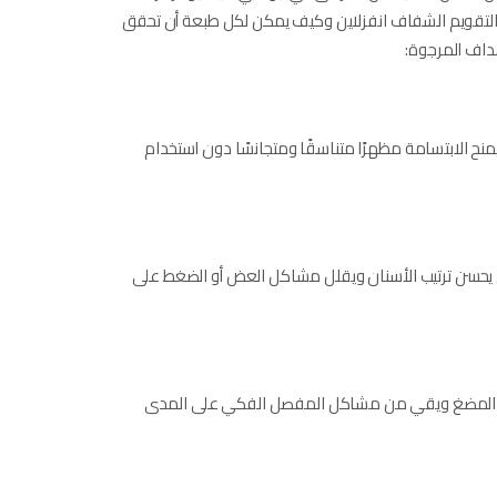
 التقويم الشفاف انفزلاين​ وكيف يمكن لكل طبعة أن تحقق
هداف المرجوة:
يمنح الابتسامة مظهرًا متناسقًا ومتجانسًا دون استخدام
الي يحسن ترتيب الأسنان ويقلل مشاكل العض أو الضغط على
ة المضغ ويقي من مشاكل المفصل الفكي على المدى