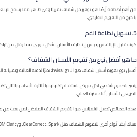
من أهم أهدافه أيضًا هو توفير حل شفاف تقريبًا وغير ظاهر، مما يسمح للبال
بالحرج من التقويم التقليدي.
5. تسهيل نظافة الفم
كونه قابل للإزالة، فهو يسهل تنظيف الأسنان بشكل دوري، مما يقلل من تراكم 
ما هو أفضل نوع من تقويم الأسنان الشفاف؟
أفضل نوع تقويم أسنان شفاف هو الـ Invisalign؛ نظرًا لدقته العالية وتقنياته المتقدمة في تحريك الأسنان تدريجيًا.
يتميز بتصميم شخصي لكل مريض باستخدام تكنولوجيا ثلاثية الأبعاد، وبالتالي ت
الطبيعي للأسنان أثناء فترة العلاج.
هذه الخصائص تجعل الانفزلاين هو التقويم الشفاف المفضل لمن يبحث عن علا
هناك أيضًا أنواع أخرى للتقويم الشفاف مثل ClearCorrect، Spark، و3M Clarity، والتي تكون مناسبة لبعض الحالات الأقل تعقيدًا.