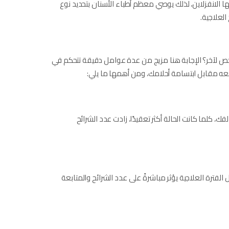
ا الانفزلاين، لذلك يوصي معظم أطباء الأسنان بتحديد نوع
العلاجية.
ا لماذا يختلف سعر تقويم الأسنان الشفاف Invisalign من شخص لآخر؟ الإجابة هنا مزيج من عدة عوامل دقيقة تتحكم في
دفعه مقابل ابتسامة أحلامك، ومن أهمها ما يلي:
ك، كلما كانت الحالة أكثر تعقيدًا، زادت عدد الشرائح
 الحالات المختلفة، وتتراوح من 6 أشهر إلى 24 شهرًا، طول الفترة العلاجية يؤثر مباشرةً على عدد الشرائح والمتابعة