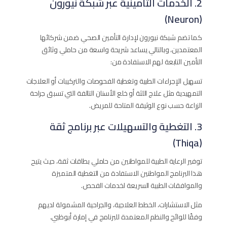
2. الخدمات التأمينية عبر شبكة نيورون
(Neuron)
كما تضم شبكة نيورون لإدارة التأمين الصحي ضمن شركائها
المعتمدين، وبالتالي يساعد شريحة واسعة من حاملي وثائق
التأمين التابعة لهم الاستفادة من:
تسهيل الإجراءات الطبية وتغطية الفحوصات والتركيبات أو العلاجات
التمهيدية مثل علاج اللثة أو خلع الأسنان التالفة التي تسبق جراحة
الزراعة حسب نوع الوثيقة المتاحة للمريض.
3. التغطية والتسهيلات عبر برنامج ثقة
(Thiqa)
توفير الرعاية الطبية للمواطنين من حاملي بطاقات ثقة، حيث يتيح
هذا البرنامج المواطنين الاستفادة من التغطية المتميزة
والموافقات الطبية السريعة لخدمات الفحص.
مثل الاستشارات، الخطط العلاجية، والجراحية المشمولة لديهم
وفقًا للوائح والنظم المعتمدة للبرنامج في إمارة أبوظبي.