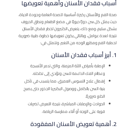
أسباب فقدان الأسنان وأهمية تعويضها
صحة الفم والأسنان ركيزة أساسية للصحة العامة وجودة الحياة،
حيث يمثل كل سن دورًا حيويًا في مضغ الطعام ونطق الحروف
بشكل سليم، ومع ذلك، يتعرض الكثيرون لخطر فقدان الأسنان
نتيجة لعدة عوامل، وبالتالي يكون تعويضها خطوة طبية ضرورية
لحماية الفم ومظهر الوجه من التغير، وتتمثل في:
1. أبرز أسباب فقدان الأسنان
الإصابة بأمراض اللثة المزمنة، والتي تدمر الأنسجة
وعظام الفك الداعمة للسن وتؤدي إلى تخلخله.
إهمال علاج التسوس العميق، مما يتسبب في تآكل
بنية السن بالكامل ووصول البكتيريا الجذور حتى يصبح
الخلع ضروريًا.
الحوادث والإصابات المباشرة، نتيجة التعرض لضربات
قوية على الوجه أو أثناء ممارسة الرياضة.
2. أهمية تعويض الأسنان المفقودة