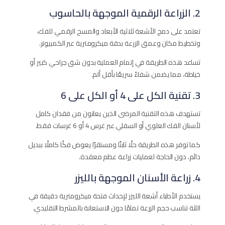
2. الزراعة الرقمية الموجهة بالحاسوب
تعتمد على دمج الأشعة ثلاثية الأبعاد والمسح الرقمي للفك،
وتخطيط مكان وعمق الزرعة بدقة ميكرومترية عبر الكمبيوتر.
تساعد هذه الطريقة في إتمام العملية بدون شق جراحي كبير أو
خياطة، مما يضمن شفاءً سريعًا بأقل ألم.
3. تقنية الكل على 4 أو الكل على 6
تستهدف هذه التقنية المرضى الذين يعانون من فقدان كامل
لأسنان الفك العلوي أو السفلي عبر غرس 4 أو 6 غرسات فقط.
كما توفر هذه الطريقة حلًا ثابتًا ومستقرًا يعوض فكًا كاملًا ببديل
دائم، دون الحاجة لعمليات زراعة عظم معقدة.
4. زراعة الأسنان الموجهة بالليزر
يستخدم الأطباء أشعة الليزر لإحداث فتحة ميكرومترية دقيقة في
اللثة تناسب حجم الزرعة تمامًا دون الاستعانة بالمشرط التقليدي.