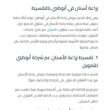
زراعة أسنان في أبوظبي بالتقسيط
وفي إطار تقديم عروض زراعة الأسنان في أبوظبي، توفر أيضًا خطط
تمويل مرنة تجعل جراحة زراعة الأسنان في متناول الجميع دون
أعباء مالية فورية، حيث تتعاون
دافنشي
مع كبرى شركات
التمويل؛ لتوفير خطط تقسيط ميسرة وتغطيات متميزة، حيث
تخضع التغطية التأمينية لشروط وأحكام وثيقة التأمين الخاصة بكل
مريض، ومنها:
1. تقسيط زراعة الأسنان عبر شركة أبوظبي
للتمويل
تقديم خطط تمويلية متخصصة وميسرة لمرضى زراعة الأسنان،
يتيح هذا التعاون الحصول على الجراحة والتركيبات فورًا.
مع توزيع التكلفة الإجمالية على أقساط شهرية مرنة تتناسب مع
الميزانيات المختلفة، مما يرفع عبء الدفع النقدي الفوري عن
كاهل المريض.