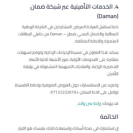
4. الخدمات التأمينية عبر شبكة ضمان
(Daman)
كما تستقبل العيادة المرضى المشتركين في الشركة الوطنية
للمطالبة والضمان الصحي ضمان – Daman من حاملي البطاقات
المتميزة والخطط المختلفة.
يساعد هذا التعاون في تبسيط الإجراءات الإدارية وتوفير تسهيلات
مباشرة على الفحوصات الأولية، صور الأشعة ثلاثية الأبعاد
التحضيرية للزراعة، والعلاجات التمهيدية المشمولة في وثيقة
التأمين.
ولمزيد من الاستفسارات حول العروض المتوفرة وخطط التقسيط،
تواصل على الخط الساخن +97122222616.
قد يهمك:
زراعة سن واحد
.
الخاتمة
إن استثمارك في صحة أسنانك واستعادة ثقتك بنفسك هو القرار