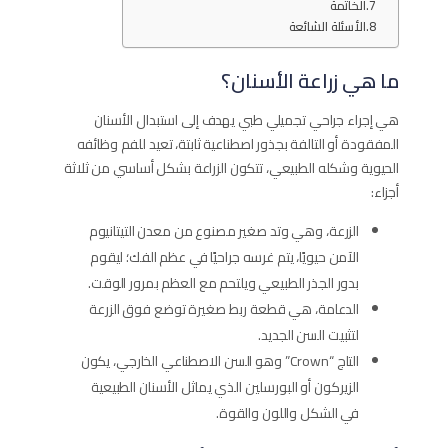
الخاتمة
الأسئلة الشائعة
ما هي زراعة الأسنان؟
هي إجراء جراحي تجميلي طبي يهدف إلى استبدال الأسنان
المفقودة أو التالفة بجذور اصطناعية ثابتة، تعيد للفم وظائفه
الحيوية وشكله الطبيعي، تتكون الزراعة بشكل أساسي من ثلاثة
أجزاء:
الزرعة، وهي وتد صغير مصنوع من معدن التيتانيوم
الآمن حيويًا، يتم غرسه جراحيًا في عظم الفك؛ ليقوم
بدور الجذر الطبيعي ويلتحم مع العظم بمرور الوقت.
الدعامة، هي قطعة ربط صغيرة توضع فوق الزرعة
لتثبيت السن الجديد.
التاج “Crown” وهو السن الاصطناعي الخارجي، يكون
الزيركون أو البورسلين الذي يماثل الأسنان الطبيعية
في الشكل واللون والقوة.