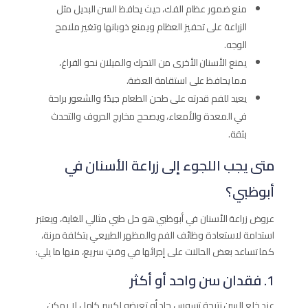
منع ضمور عظام الفك، حيث يحافظ السن البديل مثل
الزراعة على تحفيز العظام ويمنع ذوبانها وتغير ملامح
الوجه.
يمنع الأسنان الأخرى من التحرك والميلان نحو الفراغ،
مما يحافظ على استقامة العضة.
يعيد للفم قدرته على طحن الطعام جيدًا؛ والشعور براحة
في المعدة والأمعاء، ويصحح مخارج الحروف والتحدث
بثقة.
متى يجب اللجوء إلى زراعة الأسنان في
أبوظبي؟
عروض زراعة الأسنان في أبوظبي هو حل طبي مثالي للغاية، ويعتبر
استدامة لاستعادة وظائف الفم والمظهر الطبيعي بتكلفة مرنة،
كما تساعد بعض الحالات على إجرائها في وقتٍ سريع، منها ما يلي:
1. فقدان سن واحد أو أكثر
عند خلع السن نتيجة تسوس حاد أو تعرضه لكسر كامل لا يمكن