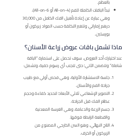
بالعظم.
تبدأ الباقات الكاملة للفم (All-on-4 أو All-on-6)،
وهي عبارة عن إعادة تأهيل الفك الكامل من 30,000
درهم إماراتي وتتغير التكلفة حسب المواد زيركون أو
بورسلين.
ماذا تشمل باقات عروض زراعة الأسنان؟
عند اختيارك أحد العروض، سوف تحصل على استمارة “الباقة
شاملة” وتتضمن الآتي؛ حتى تتجنب أي رسوم خفية، وتشمل:
جلسة الاستشارة الأولية، وهي فحص أولي مع طبيب
جراحة الفم والأسنان.
التصوير الإشعاعي ثلاثي الأبعاد؛ لتحديد كفاءة وحجم
عظام الفك قبل الجراحة.
جسم الزرعة والدعامة، وهي الغرسة المعدنية
والقطعة الرابطة فوقها.
التاج النهائي، وهو السن الخارجي المصنوع من
الزيركون أو الخزف.