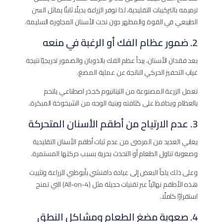
ترميمه بالتركيبات التقليدية، لذا توفر الزراعة بديلًا ثابتًا يماثل السن
الطبيعي في القوة والمظهر دون نحت الأسنان المجاورة السليمة.
2. ضمور عظام الفك أو الرغبة في منعه
بعد فقدان الأسنان، يبدأ عظم الفك بالذوبان والضمور تدريجيًا نتيجة
غياب التحفيز الحركي الناتجة عن عملية المضغ.
تعمل الزرعة المصنوعة من التيتانيوم كجذر اصطناعي يلتحم
بالعظام ويحافظ على كثافته وبنية الوجه من الشيخوخة المبكرة.
3. عدم الارتياح من أطقم الأسنان المتحركة
يعاني العديد من المرضى من عدم ثبات أطقم الأسنان التقليدية
وصعوبة تناول الطعام أو التحدث بحرية بسبب حركتها المستمرة.
وعلى ذلك يلجأ البعض إلى عيادة دافنشي بأبوظبي للزراعة وتثبيت
هذه الأطقم نهائياً عبر تقنيات حديثة مثل (All-on-4) التي تمنح
استقرارًا كاملًا.
4. صعوبة مضغ الطعام ومشاكل النطق