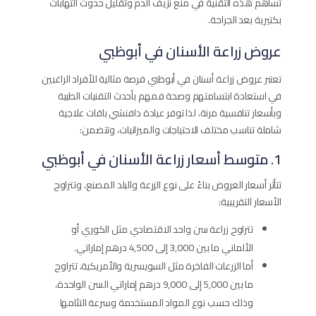
تساهم هذه التقنية في منع نزيف الدم وتقليل حدوث التهابات
بكتيرية بعد الجراحة.
عروض زراعة الأسنان في أبوظبي
تعتبر عروض زراعة أسنان في أبوظبي فرصة مثالية للأفراد الراغبين
في استعادة ابتسامتهم وصحة فمهم بأحدث التقنيات الطبية
وبأسعار تنافسية مرنة، لذا توفر عيادة دافنشي باقات علاجية
شاملة تناسب مختلف الاحتياجات والميزانيات، وتتضمن:
1. متوسط أسعار زراعة الأسنان في أبوظبي
تتأثر أسعار العروض بناءً على نوع الزرعة والبلد المصنع، وتتراوح
الأسعار التقريبية:
تتراوح زراعة سن واحد الاقتصادي مثل الكوري أو
الألماني ما بين 3,000 إلى 4,500 درهم إماراتي.
أما الزرعات الفاخرة مثل السويسرية والأمريكية، تتراوح
ما بين 5,000 إلى 9,000 درهم إماراتي السن الواحدة،
وذلك حسب نوع المواد المستخدمة وسرعة التئامها