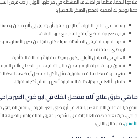
علاجها لاحقًا، فكلما تم اكتشاف المشكلة في مراحلها الأولى، زادت فرص ال
دعنا نوضح لك أهمية الفحص المبكر بالتفصيل:
يساعد على علاج الالتهاب أو الإجهاد قبل أن يتحول إلى ألم مزمن ومستم
تجنب صعوبة المضغ أو فتح الفم مع مرور الوقت.
تحديد السبب الحقيقي للمشكلة، سواء كان ناتجًا عن صرير الأسنان، سوء ا
ابو ظبي بدقة تامة.
العلاج في المراحل الأولى، يكون بسيطًا مقارنةً بالحالات المتأخرة.
تحسين جودة الحياة اليومية، من خلال التخفيف من الصداع وآلام الوجه 
منع حدوث مضاعفات مستقبلية، مثل تآكل المفصل أو ضعف العضلات ال
كلما بدأ العلاج مبكرًا، كانت الاستجابة أسرع والنتائج أكثر استقرارًا.
ما هي طرق علاج آلام مفصل الفك في ابو ظبي الغير جراح
تتنوع خيارات علاج آلام مفصل الفك في أبو ظبي الغير الجراحي؛ لتمنح المرضى
جراحي، حيث تعتمد هذه العلاجات على تشخيص دقيق للحالة واختيار الطريقة ا
الأسنان
، من خلال الآتي: