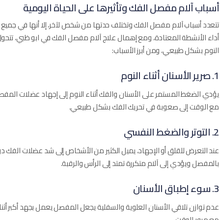
أسباب آلام مفصل الفك وتأثيرها على الحياة اليومية
تتعدد أسباب آلام مفصل الفك وتختلف حدتها من شخص لآخر، إلا أنها في جميع ال
أداء الأنشطة المعتادة، ومع إهمال علاج آلام مفصل الفك في ابو ظبي، تتحول
النوم بشكل طبيعي، ومن أبرز الأسباب:
1. صرير الأسنان أثناء النوم
يؤدي الضغط المستمر على الأسنان والفك أثناء النوم إلى إجهاد عضلات المفصل،
مع الوقت إلى صعوبة في تحريك الفك بشكل طبيعي.
2. التوتر والضغط النفسي
عند التعرض للقلق أو الإجهاد، يميل الكثير من الأشخاص إلى شد عضلات الفك د
بالمفصل ويؤدي إلى آلام متكررة تمتد إلى الرأس والرقبة.
3. سوء إطباق الأسنان
عدم توازن تلاقي الأسنان العلوية والسفلية يجعل المفصل يعمل بجهد أكبر أثناء
مع مرور الوقت.