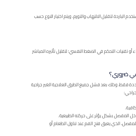
م الباردة لتقليل الالتهاب والتورم، ويتم اختيار النوع حسب
اء أو تقنيات التحكم في الضغط النفسي؛ لتقليل تأثيره المباشر
غي ضروري؟
ة فقط، وذلك بعد فشل جميع الطرق العلاجية الغير جراحية
جراحي:
كافية.
خل المفصل بشكل يؤثر على حركته الطبيعية.
لمفصل، الذي يعيق فتح الفم عند تناول الطعام أو