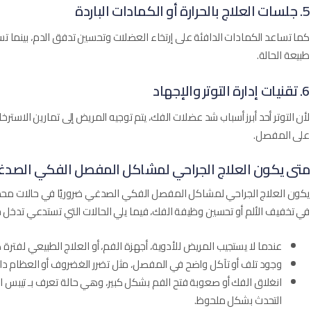
5. جلسات العلاج بالحرارة أو الكمادات الباردة
كما تساعد الكمادات الدافئة على إرتخاء العضلات وتحسين تدفق الدم، بينما تستخد
طبيعة الحالة.
6. تقنيات إدارة التوتر والإجهاد
لأن التوتر أحد أبرز أسباب شد عضلات الفك، يتم توجيه المريض إلى تمارين الاسترخ
على المفصل.
متى يكون العلاج الجراحي لمشاكل المفصل الفكي الصد
يكون العلاج الجراحي لمشاكل المفصل الفكي الصدغي ضروريًا في حالات محدد
في تخفيف الألم أو تحسين وظيفة الفك، فيما يلي الحالات التي تستدعي تدخل 
عندما لا يستجيب المريض للأدوية، أجهزة الفم، أو العلاج الطبيعي لفترة 
وجود تلف أو تآكل واضح في المفصل، مثل تضرر الغضروف أو العظام دا
انغلاق الفك أو صعوبة فتح الفم بشكل كبير، وهي حالة تعرف بـ تيبس ا
التحدث بشكل ملحوظ.