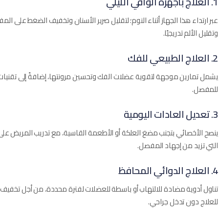
1. العلاج بأجهزة الواقي الليلي
عبر ارتداء هذا الجهاز أثناء النوم؛ لتقليل صرير الأسنان وتخفيف الضغط على ال
وتقليل الألم تدريجيًا.
2. العلاج الطبيعي للفك
يشمل تمارين موجهة لتقوية عضلات الفك وتحسين مرونتها، إضافةً إلى تقنيات 
للمفصل.
3. تعديل العادات اليومية
ينصح الأخصائي بتجنب مضغ العلكة أو الأطعمة القاسية، مع تدريب المريض على إر
التي تزيد من إجهاد المفصل.
4. العلاج الدوائي المحافظ
تناول أدوية مضادة للالتهاب أو باسطة للعضلات لفترة محددة، من أجل تخفيف الأ
للعلاج دون تدخل جراحي.