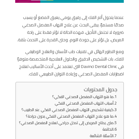
عندما يتحول ألم الفك إلى رفيق يومي يعيق المضغ أو يسبب
صداعًا مستمرًا، يبقى البحث عن علاج التهاب المفصل الصدغي
ضرورة لا تحتمل التأجيل، فهذه الحالة لا تؤثر فقط على راحة
المريض، بل تؤثر على جودة النوم، وحتى القدرة على التحدث بثقة.
ومع التطور الهائل في تقنيات طب الأسنان والعلاج الوظيفي
للفك، بات التشخيص الدقيق والحلول العلاجية المتخصصة متوفرًا
في Davinci Dental Clinic التي تعتمد على أحدث الأساليب لعلاج
اضطرابات المفصل الصدغي وإعادة التوازن الطبيعي للفك.
جدول المحتويات
ما هو التهاب المفصل الصدغي الفكي؟
أسباب التهاب المفصل الصدغي الفكي
كيفية تشخيص التهاب المفصل الصدغي الفكي عند الطبيب؟
ما هو علاج التهاب المفصل الصدغي الفكي بدون جراحة؟
متى يحتاج المريض إلى تدخل جراحي لعلاج المفصل الصدغي؟
الخاتمة
الأسئلة الشائعة