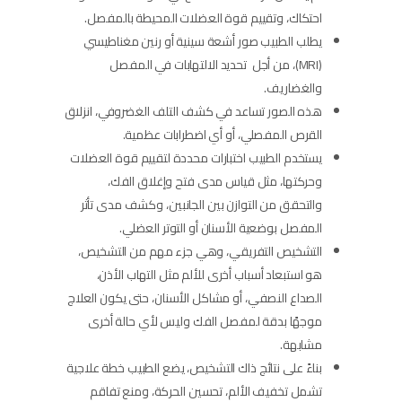
احتكاك، وتقييم قوة العضلات المحيطة بالمفصل.
يطلب الطبيب صور أشعة سينية أو رنين مغناطيسي
(MRI)، من أجل تحديد الالتهابات في المفصل
والغضاريف.
هذه الصور تساعد في كشف التلف الغضروفي، انزلاق
القرص المفصلي، أو أي اضطرابات عظمية.
يستخدم الطبيب اختبارات محددة لتقييم قوة العضلات
وحركتها، مثل قياس مدى فتح وإغلاق الفك،
والتحقق من التوازن بين الجانبين، وكشف مدى تأثر
المفصل بوضعية الأسنان أو التوتر العضلي.
التشخيص التفريقي، وهي جزء مهم من التشخيص،
هو استبعاد أسباب أخرى للألم مثل التهاب الأذن،
الصداع النصفي، أو مشاكل الأسنان، حتى يكون العلاج
موجهًا بدقة لمفصل الفك وليس لأي حالة أخرى
مشابهة.
بناءً على نتائج ذاك التشخيص، يضع الطبيب خطة علاجية
تشمل تخفيف الألم، تحسين الحركة، ومنع تفاقم