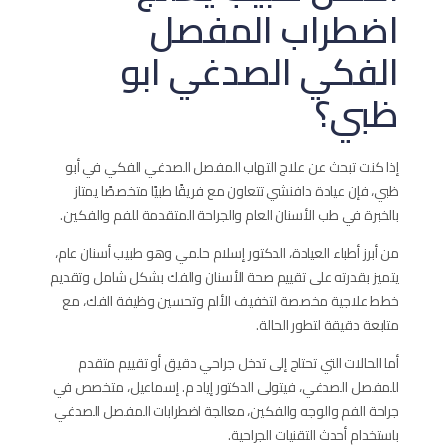
اضطراب المفصل
الفكي الصدغي ابو
ظبي؟
إذا كنت تبحث عن علاج التهاب المفصل الصدغي الفكي في أبو
ظبي، فإن عيادة دافنشي تتعاون مع فريقًا طبيًا متخصصًا يمتاز
بالخبرة في طب الأسنان العام والجراحة المتقدمة للفم والفكين.
من أبرز أطباء العيادة، الدكتور إسلام حلمي وهو طبيب أسنان عام،
يتميز بقدرته على تقييم صحة الأسنان والفك بشكل شامل وتقديم
خطط علاجية مخصصة لتخفيف الألم وتحسين وظيفة الفك، مع
متابعة دقيقة لتطور الحالة.
أما الحالات التي تحتاج إلى تدخل جراحي دقيق أو تقييم متقدم
للمفصل الصدغي، فيتولى الدكتور إياد م. إسماعيل، متخصص في
جراحة الفم والوجه والفكين، معالجة اضطرابات المفصل الصدغي
باستخدام أحدث التقنيات الجراحية.