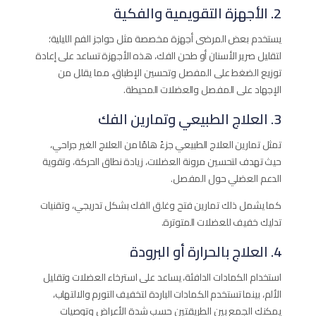
2. الأجهزة التقويمية والفكية
يستخدم بعض المرضى أجهزة مخصصة مثل حواجز الفم الليلية؛
لتقليل صرير الأسنان أو طحن الفك، هذه الأجهزة تساعد على إعادة
توزيع الضغط على المفصل وتحسين الإطباق، مما يقلل من
الإجهاد على المفصل والعضلات المحيطة.
3. العلاج الطبيعي وتمارين الفك
تمثل تمارين العلاج الطبيعي جزءً هامًا من العلاج الغير جراحي،
حيث تهدف لتحسين مرونة العضلات، زيادة نطاق الحركة، وتقوية
الدعم العضلي حول المفصل.
كما يشمل ذلك تمارين فتح وغلق الفك بشكل تدريجي، وتقنيات
تدليك خفيف للعضلات المتوترة.
4. العلاج بالحرارة أو البرودة
استخدام الكمادات الدافئة، يساعد على استرخاء العضلات وتقليل
الألم، بينما تستخدم الكمادات الباردة لتخفيف التورم والالتهاب،
يمكنك الجمع بين الطريقتين حسب شدة الأعراض وتوصيات