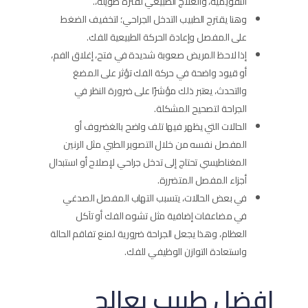
التقويمية، والعلاج الطبيعي لفترة طويلة،.
وهنا يقترح الطبيب التدخل الجراحي؛ لتخفيف الضغط
على المفصل وإعادة الحركة الطبيعية للفك.
إذا لاحظ المريض صعوبة شديدة في فتح، إغلاق الفم،
أو قيود واضحة في حركة الفك تؤثر على المضغ
والتحدث، يعتبر ذلك مؤشرًا على ضرورة النظر في
الجراحة لتصحيح المشكلة.
الحالات التي يظهر فيها تلف واضح بالغضروف أو
المفصل نفسه من خلال التصوير الطبي مثل الرنين
المغناطيسي تحتاج إلى تدخل جراحي لإصلاح أو استبدال
أجزاء المفصل المتضررة.
في بعض الحالات، يتسبب التهاب المفصل الصدغي
في مضاعفات إضافية مثل تشوه الفك أو تآكل
العظام، وهذا يجعل الجراحة ضرورية لمنع تفاقم الحالة
واستعادة التوازن الوظيفي للفك.
افضل طبيب يعالج