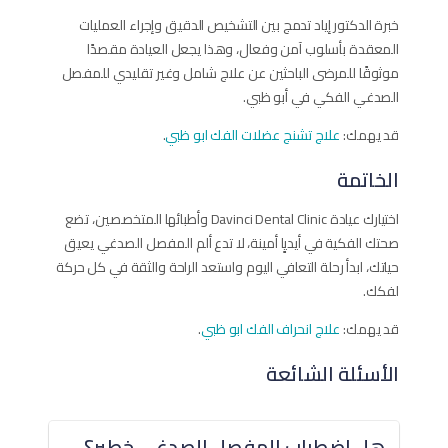
خبرة الدكتور إياد تدمج بين التشخيص الدقيق وإجراء العمليات
المعقدة بأسلوب آمن وفعال، وهذا يجعل العيادة مقصدًا
موثوقًا للمرضى الباحثين عن علاج شامل وغير تقليدي للمفصل
الصدغي الفكي في أبو ظبي.
قد يهمك:
علاج تشنج عضلات الفك ابو ظبي
.
الخاتمة
اختيارك عيادة Davinci Dental Clinic وأطبائها المتخصصين، تضع
صحتك الفكية في أيديٍا أمينة، لا تدع ألم المفصل الصدغي يعيق
حياتك، ابدأ رحلة التعافي اليوم واستعد الراحة والثقة في كل حركة
لفكك.
قد يهمك:
علاج انحراف الفك ابو ظبي
.
الأسئلة الشائعة
هل اضطراب المفصل الصدغي خطير؟