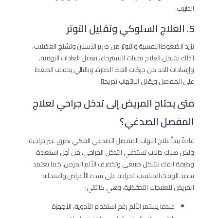
الطبيب.
5. العلاج السلوكي وتقليل التوتر
تزيد الضغوط النفسية والتوتر من صرير الأسنان وتشنج العضلات،
لذلك يشمل العلاج تقنيات الاسترخاء، تعديل العادات اليومية،
وإرشادات للحد من حركات الفك الضارة، وبالتالي يخفف الضغط
على المفصل ويقلل الالتهاب تدريجيًا.
متى يحتاج المريض إلى تدخل جراحي لعلاج
المفصل الصدغي؟
عادةً يبدأ علاج التهاب المفصل الصدغي الفكي بطرق غير جراحية،
ولكن هناك حالات تستدعي التدخل الجراحي، من أجل استعادة
وظيفة الفك بشكل طبيعي وتخفيف الألم المزمن، كما يعتمد
تحديد الوقت المناسب للجراحة على شدة الأعراض واستجابة
المريض للعلاجات التحفظية، وهي كالتالي:
عندما يستمر الألم رغم استخدام الأدوية، الأجهزة