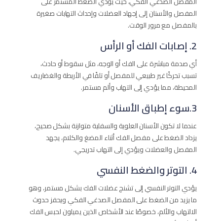
المفصل الصدغي الفكي، حيث يؤدي الضغط المستمر على
المفصل والأسنان إلى إجهاد العضلات وإحداث التهابات صغيرة
بالمفصل مع مرور الوقت.
2. إصابات الفك أو الرأس
أي صدمة مباشرة على الفك أو الوجه، مثل سقوط أو حادث،
تسبب تحركًا غير طبيعي للمفصل أو تلفًا في الأربطة والغضاريف
المحيطة، مما يؤدي إلى التهاب وألم مستمر.
3.سوء إطباق الأسنان
عندما لا تكون الأسنان العلوية والسفلية متوازنة بشكل صحيح،
يزداد الضغط على مفصل الفك أثناء المضغ والكلام، يجهد
المفصل والعضلات ويؤدي إلى التهاب تدريجي.
4. التوتر والضغط النفسي
يؤدي التوتر النفسي إلى تشنج عضلات الفك بشكل مستمر، وهو
ما يزيد من الضغط على المفصل الصدغي الفكي ويحفز حدوث
الالتهاب والألم، خصوصًا عند الأشخاص الذين يميلون لحبس الفك