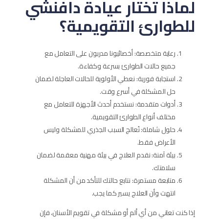
لماذا تختار عيادة دافنشي
للطوارئ التقويمية؟
رعاية متخصصة: أخصائيونا مدربون على التعامل مع
جميع حالات الطوارئ بسرعة وكفاءة.
استجابة فورية: نعطي الأولوية للحالات العاجلة لضمان
حل المشكلة في أسرع وقت.
أدوات متقدمة: نستخدم أحدث الأجهزة للتعامل مع
مختلف أنواع الطوارئ التقويمية.
حلول شاملة: نُعالج السبب الجذري للمشكلة وليس
الأعراض فقط.
بيئة آمنة: نقدم العلاج في بيئة مهنية معقمة لضمان
سلامتك.
متابعة مستمرة: نتابع حالتك للتأكد من أن المشكلة
انتهت وأن العلاج يسير كما يجب.
إذا كنت تعاني من أي ألم أو مشكلة في تقويم الأسنان، فإن