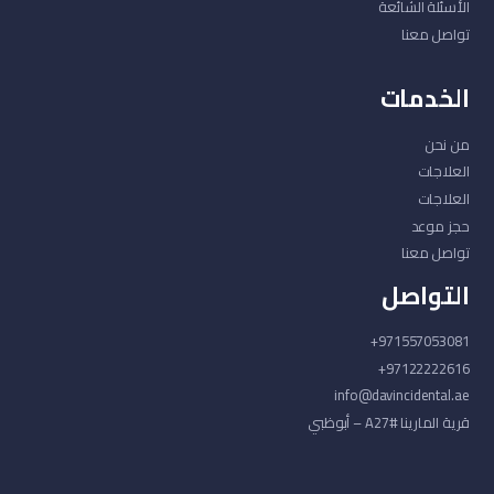
الأسئلة الشائعة
تواصل معنا
الخدمات
من نحن
العلاجات
العلاجات
حجز موعد
تواصل معنا
التواصل
971557053081+
97122222616+
info@davincidental.ae
قرية المارينا #A27 – أبوظبي