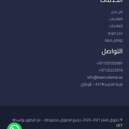
من نحن
العلاجات
العلاجات
حجز موعد
تواصل معنا
التواصل
971557053081+
97122222616+
info@davincidental.ae
قرية المارينا #A27 – أبوظبي
© حقوق النشر 2021-2026. جميع الحقوق محفوظة. - تم التطوير بواسطة
UCT